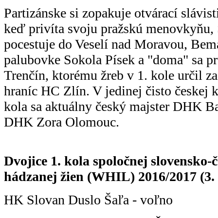
Partizánske si zopakuje otvárací slávist
keď privíta svoju pražskú menovkyňu,
pocestuje do Veselí nad Moravou, Bem
palubovke Sokola Písek a "doma" sa p
Trenčín, ktorému žreb v 1. kole určil z
hraníc HC Zlín. V jedinej čisto českej
kola sa aktuálny český majster DHK Ba
DHK Zora Olomouc.
Dvojice 1. kola spoločnej slovensko-
hádzanej žien (WHIL) 2016/2017 (3. -
HK Slovan Duslo Šaľa - voľno