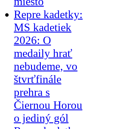
miesto
Repre kadetky:
MS kadetiek
2026: O
medaily hrať
nebudeme, vo
štvrťfinále
prehra s
Čiernou Horou
o jediný gól