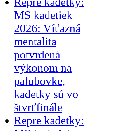
Repre kadetky:
MS kadetiek
2026: Víťazná
mentalita
potvrdená
výkonom na
palubovke,
kadetky sú vo
štvrťfinále
Repre kadetky: