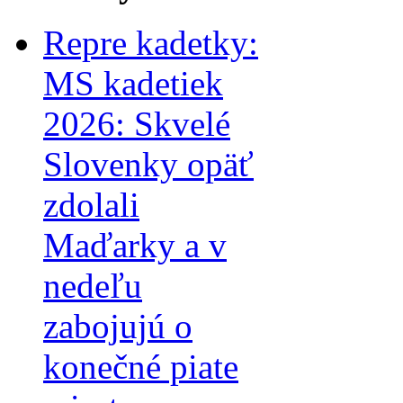
Repre kadetky:
MS kadetiek
2026: Skvelé
Slovenky opäť
zdolali
Maďarky a v
nedeľu
zabojujú o
konečné piate