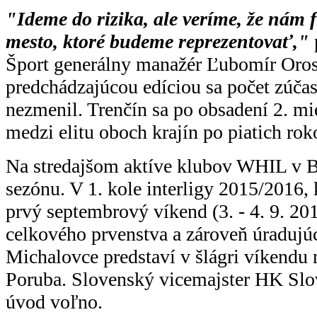
"Ideme do rizika, ale veríme, že nám
mesto, ktoré budeme reprezentovať,"
Šport generálny manažér Ľubomír Oros
predchádzajúcou edíciou sa počet zúča
nezmenil. Trenčín sa po obsadení 2. mies
medzi elitu oboch krajín po piatich rok
Na stredajšom aktíve klubov WHIL v B
sezónu. V 1. kole interligy 2015/2016, 
prvý septembrový víkend (3. - 4. 9. 201
celkového prvenstva a zároveň úradujú
Michalovce predstaví v šlágri víkend
Poruba. Slovenský vicemajster HK Slo
úvod voľno.