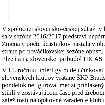
V spoločnej slovensko-českej súťaži v
sa v sezóne 2016/2017 predstaví nepár
Zmena v počte účastníkov nastala v obo
strane po nováčikovskej sezóne opusti
Plzeň a na slovenskej pribudol HK AS 
V 15. ročníku interligy bude účinkovať
slovenských klubov vrátane ŠKP Bratisl
pondelok nefiguroval medzi prihlásený
stihli v zostávajúcom čase pred žrebo
záležitosti na opätovné zaradenie klub