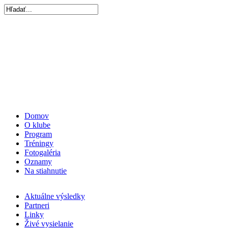
Domov
O klube
Program
Tréningy
Fotogaléria
Oznamy
Na stiahnutie
Aktuálne výsledky
Partneri
Linky
Živé vysielanie