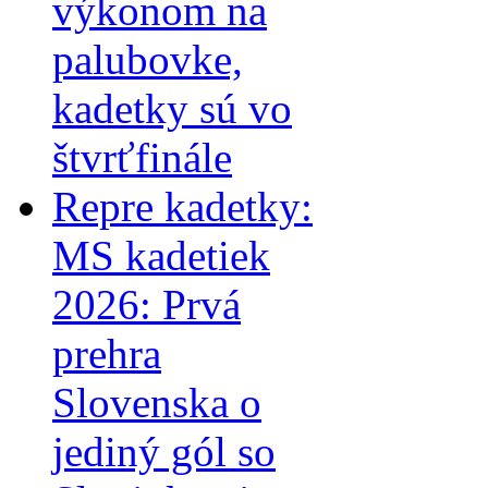
výkonom na
palubovke,
kadetky sú vo
štvrťfinále
Repre kadetky:
MS kadetiek
2026: Prvá
prehra
Slovenska o
jediný gól so