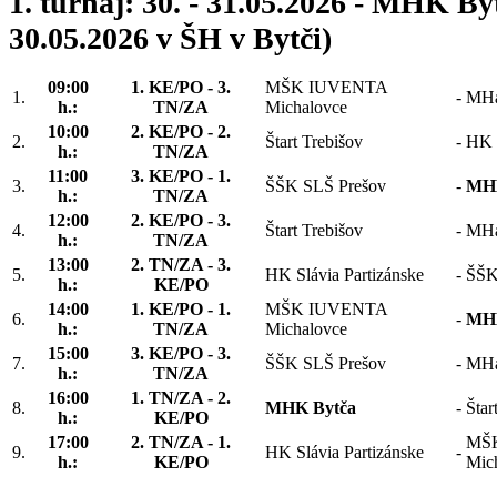
1. turnaj: 30. - 31.05.2026 - MHK By
30.05.2026 v ŠH v Bytči)
09:00
1. KE/PO - 3.
MŠK IUVENTA
1.
-
MHá
h.:
TN/ZA
Michalovce
10:00
2. KE/PO - 2.
2.
Štart Trebišov
-
HK S
h.:
TN/ZA
11:00
3. KE/PO - 1.
3.
ŠŠK SLŠ Prešov
-
MHK
h.:
TN/ZA
12:00
2. KE/PO - 3.
4.
Štart Trebišov
-
MHá
h.:
TN/ZA
13:00
2. TN/ZA - 3.
5.
HK Slávia Partizánske
-
ŠŠK
h.:
KE/PO
14:00
1. KE/PO - 1.
MŠK IUVENTA
6.
-
MHK
h.:
TN/ZA
Michalovce
15:00
3. KE/PO - 3.
7.
ŠŠK SLŠ Prešov
-
MHá
h.:
TN/ZA
16:00
1. TN/ZA - 2.
8.
MHK Bytča
-
Štar
h.:
KE/PO
17:00
2. TN/ZA - 1.
MŠ
9.
HK Slávia Partizánske
-
h.:
KE/PO
Mic