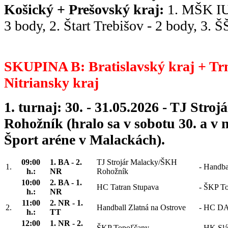
Košický + Prešovský kraj:
1. MŠK IU
3 body, 2. Štart Trebišov - 2 body, 3. 
SKUPINA B: Bratislavský kraj + Tr
Nitriansky kraj
1. turnaj: 30. - 31.05.2026 - TJ Str
Rohožník (hralo sa v sobotu 30. a v 
Šport aréne v Malackách).
09:00
1. BA - 2.
TJ Strojár Malacky/ŠKH
1.
-
Handbal
h.:
NR
Rohožník
10:00
2. BA - 1.
HC Tatran Stupava
-
ŠKP To
h.:
NR
11:00
2. NR - 1.
2.
Handball Zlatná na Ostrove
-
HC DAC
h.:
TT
12:00
1. NR - 2.
ŠKP Topoľčany
-
HK Slá