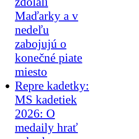
zdolali
Maďarky a v
nedeľu
zabojujú o
konečné piate
miesto
Repre kadetky:
MS kadetiek
2026: O
medaily hrať