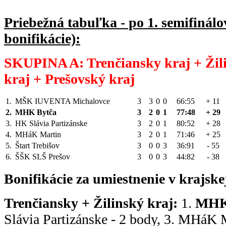
Priebežná tabuľka - po 1. semifinálo
bonifikácie):
SKUPINA A: Trenčiansky kraj + Žili
kraj + Prešovský kraj
1.
MŠK IUVENTA Michalovce
3
3
0
0
66:55
+ 11
2.
MHK Bytča
3
2
0
1
77:48
+ 29
3.
HK Slávia Partizánske
3
2
0
1
80:52
+ 28
4.
MHáK Martin
3
2
0
1
71:46
+ 25
5.
Štart Trebišov
3
0
0
3
36:91
- 55
6.
ŠŠK SLŠ Prešov
3
0
0
3
44:82
- 38
Bonifikácie za
u
miestnenie
v
krajske
Trenčiansky + Žilinský kraj:
1.
MHK
Slávia Partizánske - 2 body, 3. MHáK M