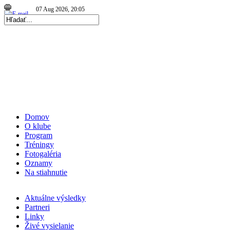
07 Aug 2026, 20:05
|
Repre kadetky: MS kadetiek 2026: Skvelé Slovenky…
|
09 Aug 2026, 16:14
|
Repre kadetky: MS kadetiek 2026: Na záver prehra…
|
Domov
O klube
Program
Tréningy
Fotogaléria
Oznamy
Na stiahnutie
Aktuálne výsledky
Partneri
Linky
Živé vysielanie