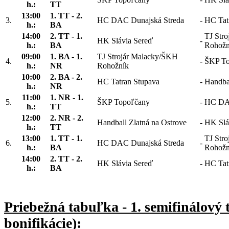
h.:
TT
13:00
1. TT - 2.
3.
HC DAC Dunajská Streda
-
HC Tat
h.:
BA
14:00
2. TT - 1.
TJ Str
HK Slávia Sereď
-
h.:
BA
Rohožn
09:00
1. BA - 1.
TJ Strojár Malacky/ŠKH
4.
-
ŠKP To
h.:
NR
Rohožník
10:00
2. BA - 2.
HC Tatran Stupava
-
Handbal
h.:
NR
11:00
1. NR - 1.
5.
ŠKP Topoľčany
-
HC DAC
h.:
TT
12:00
2. NR - 2.
Handball Zlatná na Ostrove
-
HK Slá
h.:
TT
13:00
1. TT - 1.
TJ Str
6.
HC DAC Dunajská Streda
-
h.:
BA
Rohožn
14:00
2. TT - 2.
HK Slávia Sereď
-
HC Tat
h.:
BA
Priebežná tabuľka - 1. semifinálový 
bonifikácie):