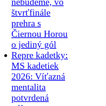
nebudeme, vo
štvrťfinále
prehra s
Čiernou Horou
o jediný gól
Repre kadetky:
MS kadetiek
2026: Víťazná
mentalita
potvrdená