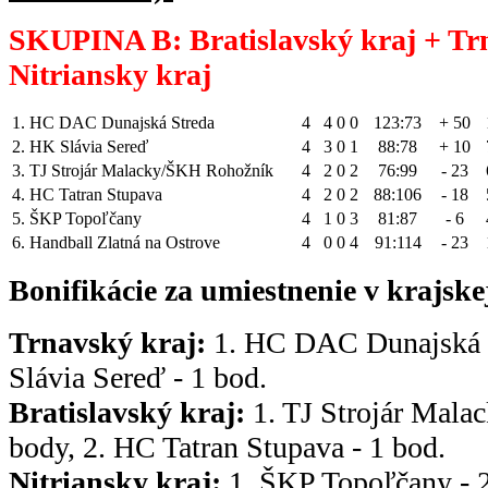
SKUPINA B: Bratislavský kraj + Tr
Nitriansky kraj
1.
HC DAC Dunajská Streda
4
4
0
0
123:73
+ 50
2.
HK Slávia Sereď
4
3
0
1
88:78
+ 10
3.
TJ Strojár Malacky/ŠKH Rohožník
4
2
0
2
76:99
- 23
4.
HC Tatran Stupava
4
2
0
2
88:106
- 18
5.
ŠKP Topoľčany
4
1
0
3
81:87
- 6
6.
Handball Zlatná na Ostrove
4
0
0
4
91:114
- 23
Bonifikácie za
u
miestnenie
v
krajske
Trnavský kraj:
1. HC DAC Dunajská S
Slávia Sereď - 1 bod.
Bratislavský kraj:
1. TJ Strojár Mala
body, 2. HC Tatran Stupava - 1 bod.
Nitriansky kraj:
1. ŠKP Topoľčany - 2