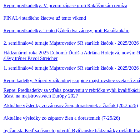
Repre predkadetky: V prvom zápase proti Rakúšankám remíza
FINAL4 staršieho žiactva už tento víkend
Repre predkadetky: Tento týždeň dva zápasy proti Rakúšankám
2. semifinálové turnaje Majstrovstiev SR starších žiačok - 2025/2026
Hádzanármi roka 2025 Ľubomír Ďuriš a Adriána Holejová, novým č
slávy tréner Pavol Streicher
1. semifinálové turnaje Majstrovstiev SR starších žiačok - 2025/2026
Repre kadetky: Súperi v základnej skupine majstrovstiev sveta sú zn
Repre: Predkadetky sa vďaka postaveniu v rebríčku vyhli kvalifikácii
účasť na majstrovstvách Európy 2027
Aktuálne výsledky zo zápasov žien, dorasteniek a žiačok (20-25/26)
Aktuálne výsledky zo zápasov žien a dorasteniek (7-25/26)
bytčan.sk: Keď sa úspech potvrdí. Bytčianske hádzanárky ovládli Pr