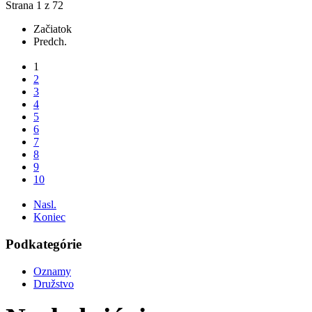
Strana 1 z 72
Začiatok
Predch.
...
1
2
3
4
5
6
7
8
9
10
...
Nasl.
Koniec
Podkategórie
Oznamy
Družstvo