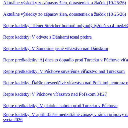
Aktuálne výsledky zo zápasov žien, dorasteniek a žiačok (19-25/26)
Aktuálne výsledky zo zápasov žien, dorasteniek a žiačok (18-25/26)
Repre kadetky: Tréner Streicher hodnotí uplynulý týždeň so 4 medzi
Repre kadetky: V odvete s Dánkami tesná prehra
Repre kadetky: V Šamoríne jasné víťazstvo nad Dánskom
Repre predkadetky: Aj dnes to dopadlo proti Turecku v Púchove víť
Repre predkadetky: V Púchove suverénne víťazstvo nad Tureckom
Repre kadetky: Ďalšie presvedčivé víťazstvo nad Poľkami, tentoraz 
Repre kadetky: V Púchove víťazstvo nad Poľskom 34:27
Repre predkadetky: V piatok a sobotu proti Turecku v Púchove
Repre kadetky: V apríli ďalšie medzištátne zápasy v rámci prípravy n
sveta 2026