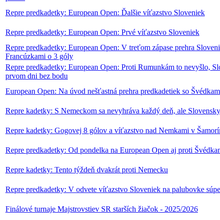
Repre predkadetky: European Open: Ďalšie víťazstvo Sloveniek
Repre predkadetky: European Open: Prvé víťazstvo Sloveniek
Repre predkadetky: European Open: V treťom zápase prehra Sloveni
Francúzkami o 3 góly
Repre predkadetky: European Open: Proti Rumunkám to nevyšlo, S
prvom dni bez bodu
European Open: Na úvod nešťastná prehra predkadetiek so Švédkam
Repre kadetky: S Nemeckom sa nevyhráva každý deň, ale Slovensky 
Repre kadetky: Gogovej 8 gólov a víťazstvo nad Nemkami v Šamorí
Repre predkadetky: Od pondelka na European Open aj proti Švédk
Repre kadetky: Tento týždeň dvakrát proti Nemecku
Repre predkadetky: V odvete víťazstvo Sloveniek na palubovke súpe
Finálové turnaje Majstrovstiev SR starších žiačok - 2025/2026