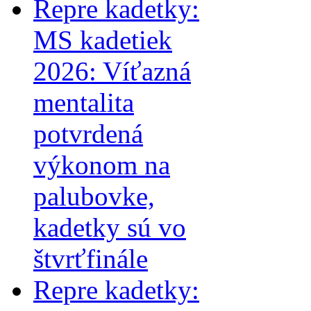
Repre kadetky:
MS kadetiek
2026: Víťazná
mentalita
potvrdená
výkonom na
palubovke,
kadetky sú vo
štvrťfinále
Repre kadetky: