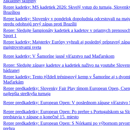
základnej skupiny
Repre kadetky: MS kadetiek 2026: Skvelý vstup do turnaja, Slovenky
Brazíliou
Repre kadetky: Slovenky v pondelok dopoludnia odcestovali na majst
stredu odohrajú prvý zápas proti Brazílii
Repre: Sledujte šampionáty kadetiek a kadetov v priamych prenosoch
Sport 1
Repre kadetky: Majsterky Európy vyhrali aj posledný prípravný zápa
majstrovstvami sveta
Repre kadetky: V Šamoríne jasné víťazstvo nad Maďarskom
Repre: Sledujte zápasy kadetov a kadetiek naživo na youtube Slove
hádzanej
Repre kadetky: Tento týždeň tréningový kemp v Šamoríne aj s dvomi
Maďarkám
Repre predkadetky: Slovenky Fair Play tímom European Open, Cse
najlepšia strelkyňa turnaja
Repre predkadetky: European Open: V poslednom zápase víťazstvo 
Repre predkadetky: European Open: Po prehre s Portugalskom sa S
predstavia v zápase o konečné 15. miesto
Repre predkadetky: European Open: S Nórkami po výbornom prvom 
prehra