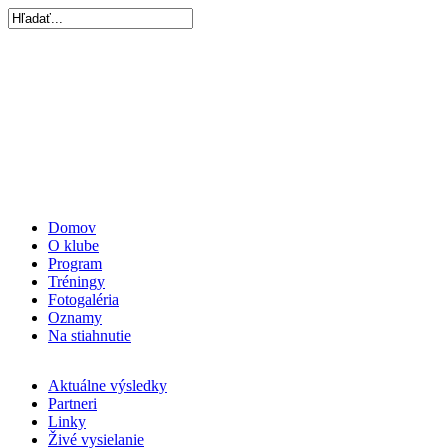
Domov
O klube
Program
Tréningy
Fotogaléria
Oznamy
Na stiahnutie
Aktuálne výsledky
Partneri
Linky
Živé vysielanie