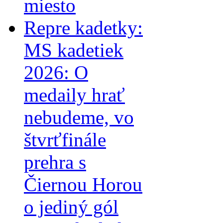
miesto
Repre kadetky:
MS kadetiek
2026: O
medaily hrať
nebudeme, vo
štvrťfinále
prehra s
Čiernou Horou
o jediný gól