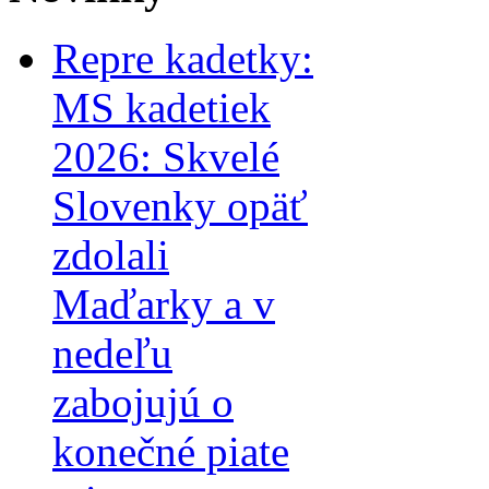
Repre kadetky:
MS kadetiek
2026: Skvelé
Slovenky opäť
zdolali
Maďarky a v
nedeľu
zabojujú o
konečné piate