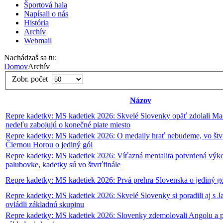
Športová hala
Napísali o nás
História
Archív
Webmail
Nachádzaš sa tu:
Domov
Archív
Zobr. počet
Názov
Repre kadetky: MS kadetiek 2026: Skvelé Slovenky opäť zdolali Ma
nedeľu zabojujú o konečné piate miesto
Repre kadetky: MS kadetiek 2026: O medaily hrať nebudeme, vo štvr
Čiernou Horou o jediný gól
Repre kadetky: MS kadetiek 2026: Víťazná mentalita potvrdená vý
palubovke, kadetky sú vo štvrťfinále
Repre kadetky: MS kadetiek 2026: Prvá prehra Slovenska o jediný g
Repre kadetky: MS kadetiek 2026: Skvelé Slovenky si poradili aj s 
ovládli základnú skupinu
Repre kadetky: MS kadetiek 2026: Slovenky zdemolovali Angolu a p