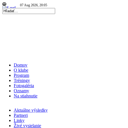
Repre kadetky: MS kadetiek 2026: Skvelé Slovenky…
|
06 Aug 2026, 19:56
|
Repre kadetky: MS kadetiek 2026: O medaily hrať…
|
Domov
O klube
Program
Tréningy
Fotogaléria
Oznamy
Na stiahnutie
Aktuálne výsledky
Partneri
Linky
Živé vysielanie