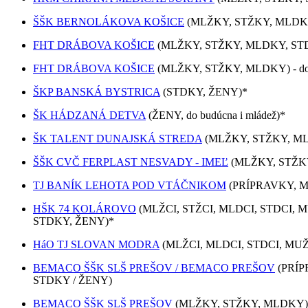
ŠŠK BERNOLÁKOVA KOŠICE
(MLŽKY, STŽKY, MLDK
FHT DRÁBOVA KOŠICE
(MLŽKY, STŽKY, MLDKY, STDKY
FHT DRÁBOVA KOŠICE
(MLŽKY, STŽKY, MLDKY) - do 
ŠKP BANSKÁ BYSTRICA
(STDKY, ŽENY)*
ŠK HÁDZANÁ DETVA
(ŽENY, do budúcna i mládež)*
ŠK TALENT DUNAJSKÁ STREDA
(MLŽKY, STŽKY, M
ŠŠK CVČ FERPLAST NESVADY - IMEĽ
(MLŽKY, STŽK
TJ BANÍK LEHOTA POD VTÁČNIKOM
(PRÍPRAVKY, M
HŠK 74 KOLÁROVO
(MLŽCI, STŽCI, MLDCI, STDCI, 
STDKY, ŽENY)*
HáO TJ SLOVAN MODRA
(MLŽCI, MLDCI, STDCI, MUŽ
BEMACO ŠŠK SLŠ PREŠOV / BEMACO PREŠOV
(PRÍP
STDKY / ŽENY)
BEMACO ŠŠK SLŠ PREŠOV
(MLŽKY, STŽKY, MLDKY) - d