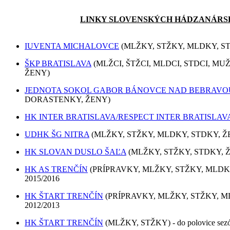
LINKY SLOVENSKÝCH HÁDZANÁRS
IUVENTA MICHALOVCE
(MLŽKY, STŽKY, MLDKY, S
ŠKP BRATISLAVA
(MLŽCI, ŠTŽCI, MLDCI, STDCI, MU
ŽENY)
JEDNOTA SOKOL GABOR BÁNOVCE NAD BEBRAVO
DORASTENKY, ŽENY)
HK INTER BRATISLAVA/RESPECT INTER BRATISLAV
UDHK ŠG NITRA
(MLŽKY, STŽKY, MLDKY, STDKY, Ž
HK SLOVAN DUSLO ŠAĽA
(MLŽKY, STŽKY, STDKY, 
HK AS TRENČÍN
(PRÍPRAVKY, MLŽKY, STŽKY, MLDKY, 
2015/2016
HK ŠTART TRENČÍN
(PRÍPRAVKY, MLŽKY, STŽKY, MLD
2012/2013
HK ŠTART TRENČÍN
(MLŽKY, STŽKY) - do polovice sez