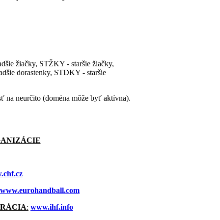
dšie žiačky, STŽKY - staršie žiačky,
dšie dorastenky, STDKY - staršie
osť na neurčito (doména môže byť aktívna).
ANIZÁCIE
chf.cz
www.eurohandball.com
RÁCIA
:
www.ihf.info