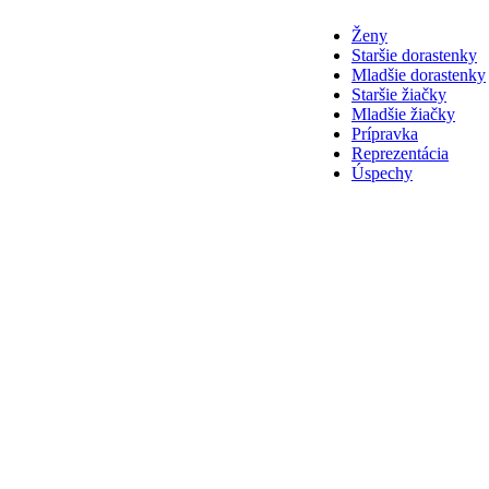
Ženy
Staršie dorastenky
Mladšie dorastenky
Staršie žiačky
Mladšie žiačky
Prípravka
Reprezentácia
Úspechy