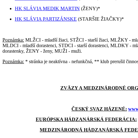
HK SLÁVIA MEDIK MARTIN
(ŽENY)*
HK SLÁVIA PARTIZÁNSKE
(STARŠIE ŽIAČKY)*
Poznámka:
MLŽCI - mladší žiaci, STŽCI - starší žiaci, MLŽKY - mla
MLDCI - mladší dorastenci, STDCI - starší dorastenci, MLDKY - mla
dorastenky, ŽENY - ženy, MUŽI - muži.
Poznámka:
* stránka je neaktívna - nefunkčná, ** klub prerušil činn
ZV
ÄZY A MEDZINÁRODNÉ ORG
ČESKÝ SVAZ HÁZENÉ:
www.
EURÓPSKA HÁDZANÁRSKÁ FEDERÁCIA:
MEDZINÁRODNÁ HÁDZANÁRSKÁ FEDE