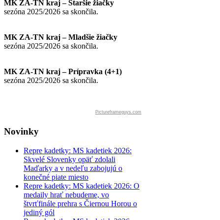
MK ZA-TN kraj – Staršie žiačky
sezóna 2025/2026 sa skončila.
MK ZA-TN kraj – Mladšie žiačky
sezóna 2025/2026 sa skončila.
MK ZA-TN kraj – Prípravka (4+1)
sezóna 2025/2026 sa skončila.
Pictureframeguys.com
Novinky
Repre kadetky: MS kadetiek 2026:
Skvelé Slovenky opäť zdolali
Maďarky a v nedeľu zabojujú o
konečné piate miesto
Repre kadetky: MS kadetiek 2026: O
medaily hrať nebudeme, vo
štvrťfinále prehra s Čiernou Horou o
jediný gól