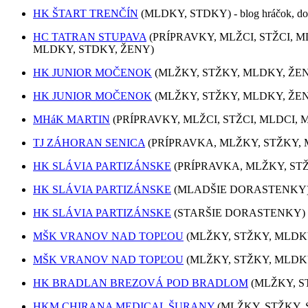
HK ŠTART TRENČÍN
(MLDKY, STDKY) - blog hráčok, do 
HC TATRAN STUPAVA
(PRÍPRAVKY, MLŽCI, STŽCI, M
MLDKY, STDKY, ŽENY)
HK JUNIOR MOČENOK
(MLŽKY, STŽKY, MLDKY, ŽE
HK JUNIOR MOČENOK
(MLŽKY, STŽKY, MLDKY, ŽE
MHáK MARTIN
(PRÍPRAVKY, MLŽCI, STŽCI, MLDCI, 
TJ ZÁHORAN SENICA
(PRÍPRAVKA, MLŽKY, STŽKY, 
HK SLÁVIA PARTIZÁNSKE
(PRÍPRAVKA, MLŽKY, STŽ
HK SLÁVIA PARTIZÁNSKE
(MLADŠIE DORASTENKY
HK SLÁVIA PARTIZÁNSKE
(STARŠIE DORASTENKY)
MŠK VRANOV NAD TOPĽOU
(MLŽKY, STŽKY, MLDKY) 
MŠK VRANOV NAD TOPĽOU
(MLŽKY, STŽKY, MLDKY) 
HK BRADLAN BREZOVÁ POD BRADLOM
(MLŽKY, S
HKM CHIRANA MEDICAL ŠURANY
(MLŽKY, STŽKY, ST