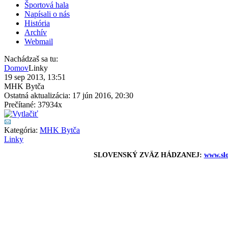
Športová hala
Napísali o nás
História
Archív
Webmail
Nachádzaš sa tu:
Domov
Linky
19 sep 2013, 13:51
MHK Bytča
Ostatná aktualizácia: 17 jún 2016, 20:30
Prečítané: 37934x
Kategória:
MHK Bytča
Linky
SLOVENSKÝ ZVÄZ HÁDZANEJ:
www.slo