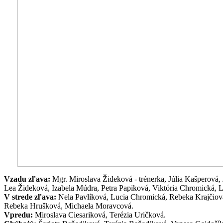
Vzadu zľava:
Mgr. Miroslava Žideková - trénerka, Júlia Kašperová
Lea Žideková, Izabela Múdra, Petra Papiková, Viktória Chromická, L
V strede zľava:
Nela Pavlíková, Lucia Chromická, Rebeka Krajčiová
Rebeka Hrušková, Michaela Moravcová.
Vpredu:
Miroslava Ciesariková, Terézia Uričková.