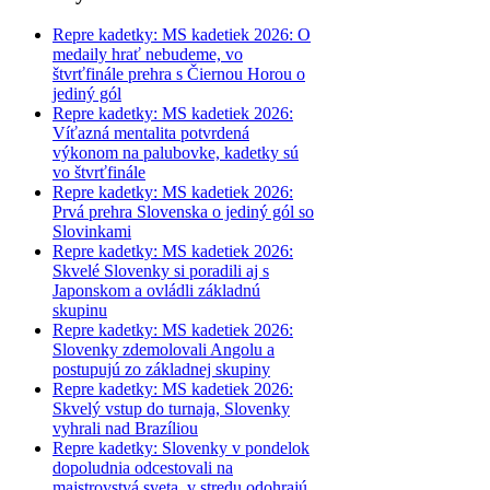
Repre kadetky: MS kadetiek 2026: O
medaily hrať nebudeme, vo
štvrťfinále prehra s Čiernou Horou o
jediný gól
Repre kadetky: MS kadetiek 2026:
Víťazná mentalita potvrdená
výkonom na palubovke, kadetky sú
vo štvrťfinále
Repre kadetky: MS kadetiek 2026:
Prvá prehra Slovenska o jediný gól so
Slovinkami
Repre kadetky: MS kadetiek 2026:
Skvelé Slovenky si poradili aj s
Japonskom a ovládli základnú
skupinu
Repre kadetky: MS kadetiek 2026:
Slovenky zdemolovali Angolu a
postupujú zo základnej skupiny
Repre kadetky: MS kadetiek 2026:
Skvelý vstup do turnaja, Slovenky
vyhrali nad Brazíliou
Repre kadetky: Slovenky v pondelok
dopoludnia odcestovali na
majstrovstvá sveta, v stredu odohrajú