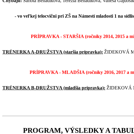
Chýbajú:
Šarlota Beňadiková, Terézia Beňadiková, Vanesa Gajdoší
- vo veľkej telocvični pri ZŠ na Námestí mladosti 1 na sídli
PRÍPRAVKA - STARŠIA (ročníky 2014, 2015 a 
TRÉNERKA A-DRUŽSTVA (staršia prípravka):
ŽIDEKOVÁ Mir
PRÍPRAVKA - MLADŠIA (ročníky 2016, 2017 a 
TRÉNERKA B-DRUŽSTVA (mladšia prípravka):
ŽIDEKOVÁ Mi
PROGRAM, VÝSLEDKY A TABUĽ