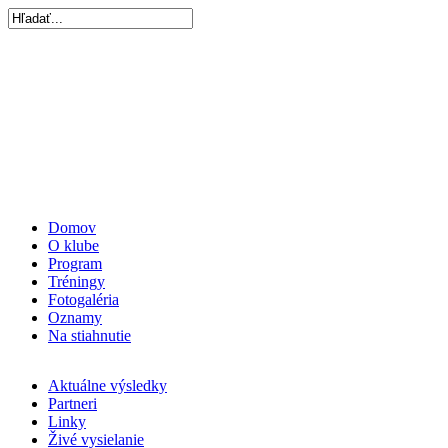
Domov
O klube
Program
Tréningy
Fotogaléria
Oznamy
Na stiahnutie
Aktuálne výsledky
Partneri
Linky
Živé vysielanie