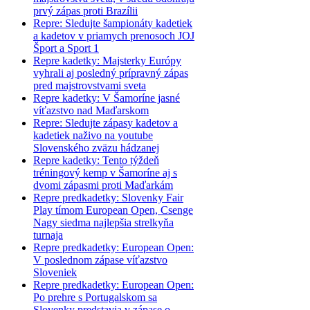
prvý zápas proti Brazílii
Repre: Sledujte šampionáty kadetiek
a kadetov v priamych prenosoch JOJ
Šport a Sport 1
Repre kadetky: Majsterky Európy
vyhrali aj posledný prípravný zápas
pred majstrovstvami sveta
Repre kadetky: V Šamoríne jasné
víťazstvo nad Maďarskom
Repre: Sledujte zápasy kadetov a
kadetiek naživo na youtube
Slovenského zväzu hádzanej
Repre kadetky: Tento týždeň
tréningový kemp v Šamoríne aj s
dvomi zápasmi proti Maďarkám
Repre predkadetky: Slovenky Fair
Play tímom European Open, Csenge
Nagy siedma najlepšia strelkyňa
turnaja
Repre predkadetky: European Open:
V poslednom zápase víťazstvo
Sloveniek
Repre predkadetky: European Open:
Po prehre s Portugalskom sa
Slovenky predstavia v zápase o