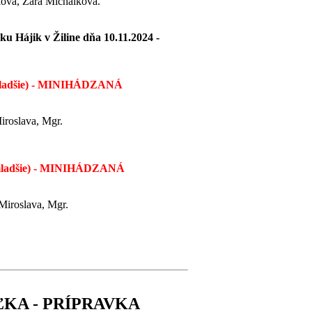
ková, Zara Michálková.
sku Hájik v Žiline dňa 10.11.2024 -
mladšie) - MINIHÁDZANÁ
oslava, Mgr.
mladšie) - MINIHÁDZANÁ
roslava, Mgr.
KA - PRÍPRAVKA