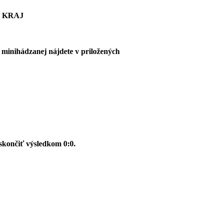
 KRAJ
v minihádzanej nájdete v priložených
 skončiť výsledkom 0:0.