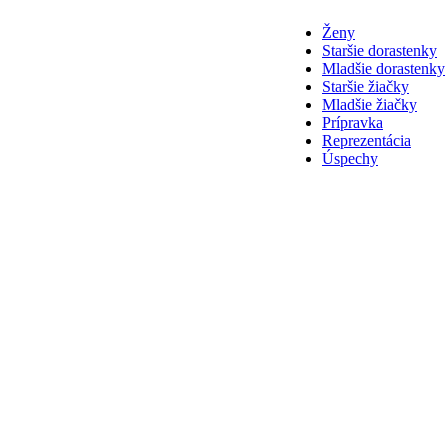
Ženy
Staršie dorastenky
Mladšie dorastenky
Staršie žiačky
Mladšie žiačky
Prípravka
Reprezentácia
Úspechy