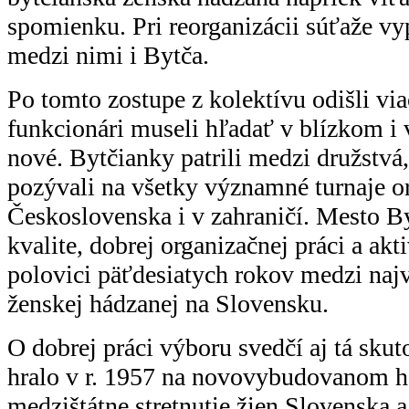
spomienku. Pri reorganizácii súťaže vyp
medzi nimi i Bytča.
Po tomto zostupe z kolektívu odišli via
funkcionári museli hľadať v blízkom i 
nové. Bytčianky patrili medzi družstvá,
pozývali na všetky významné turnaje o
Československa i v zahraničí. Mesto B
kvalite, dobrej organizačnej práci a akti
polovici päťdesiatych rokov medzi naj
ženskej hádzanej na Slovensku.
O dobrej práci výboru svedčí aj tá skut
hralo v r. 1957 na novovybudovanom 
medzištátne stretnutie žien Slovenska a