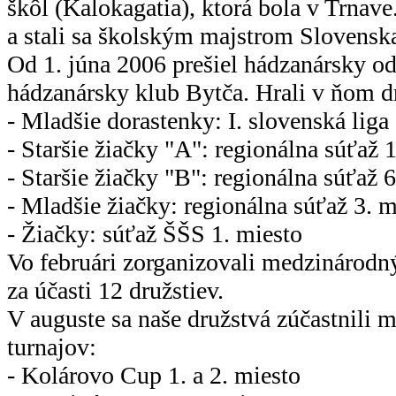
škôl (Kalokagatia), ktorá bola v Trnave
a stali sa školským majstrom Slovensk
Od 1. júna 2006 prešiel hádzanársky o
hádzanársky klub Bytča. Hrali v ňom d
- Mladšie dorastenky: I. slovenská liga
- Staršie žiačky "A": regionálna súťaž 
- Staršie žiačky "B": regionálna súťaž 
- Mladšie žiačky: regionálna súťaž 3. m
- Žiačky: súťaž ŠŠS 1. miesto
Vo februári zorganizovali medzinárodn
za účasti 12 družstiev.
V auguste sa naše družstvá zúčastnili
turnajov:
- Kolárovo Cup 1. a 2. miesto