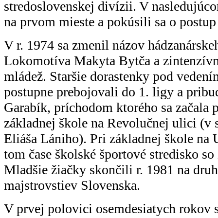
stredoslovenskej divízii. V nasledujúc
na prvom mieste a pokúsili sa o postup 
V r. 1974 sa zmenil názov hádzanárske
Lokomotíva Makyta Bytča a zintenzívnil
mládež. Staršie dorastenky pod vedení
postupne prebojovali do 1. ligy a pribu
Garabík, príchodom ktorého sa začala p
základnej škole na Revolučnej ulici (v 
Eliáša Lániho). Pri základnej škole na 
tom čase školské športové stredisko s
Mladšie žiačky skončili r. 1981 na dr
majstrovstiev Slovenska.
V prvej polovici osemdesiatych rokov s