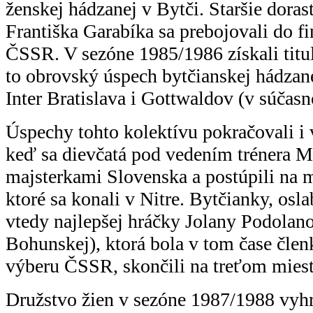
ženskej hádzanej v Bytči. Staršie dora
Františka Garabíka sa prebojovali do fi
ČSSR. V sezóne 1985/1986 získali titu
to obrovský úspech bytčianskej hádzane
Inter Bratislava i Gottwaldov (v súčasno
Úspechy tohto kolektívu pokračovali i
keď sa dievčatá pod vedením trénera Mi
majsterkami Slovenska a postúpili na 
ktoré sa konali v Nitre. Bytčianky, os
vtedy najlepšej hráčky Jolany Podolano
Bohunskej), ktorá bola v tom čase čle
výberu ČSSR, skončili na treťom miest
Družstvo žien v sezóne 1987/1988 vyhr