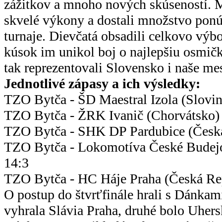
zážitkov a mnoho nových skúseností. 
skvelé výkony a dostali množstvo ponú
turnaje. Dievčatá obsadili celkovo výbo
kúsok im unikol boj o najlepšiu osmič
tak reprezentovali Slovensko i naše me
Jednotlivé zápasy a ich výsledky:
TZO Bytča - ŠD Maestral Izola (Slovin
TZO Bytča - ŽRK Ivanič (Chorvátsko)
TZO Bytča - SHK DP Pardubice (Česká
TZO Bytča - Lokomotíva České Budejo
14:3
TZO Bytča - HC Háje Praha (Česká Re
O postup do štvrťfinále hrali s Dánkami
vyhrala Slávia Praha, druhé bolo Uhersk