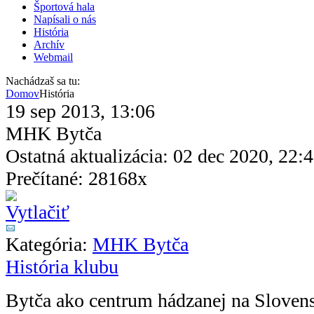
Športová hala
Napísali o nás
História
Archív
Webmail
Nachádzaš sa tu:
Domov
História
19 sep 2013, 13:06
MHK Bytča
Ostatná aktualizácia: 02 dec 2020, 22:
Prečítané: 28168x
Kategória:
MHK Bytča
História klubu
Bytča ako centrum hádzanej na Sloven