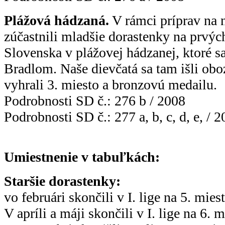
Plážová hádzaná.
V rámci príprav na n
zúčastnili mladšie dorastenky na prvýc
Slovenska v plážovej hádzanej, ktoré s
Bradlom. Naše dievčatá sa tam išli obo
vyhrali 3. miesto a bronzovú medailu.
Podrobnosti SD č.: 276 b / 2008
Podrobnosti SD č.: 277 a, b, c, d, e, / 
Umiestnenie v tabuľkách:
Staršie dorastenky:
vo februári skončili v I. lige na 5. mies
V apríli a máji skončili v I. lige na 6. 