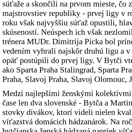
súťaže a skončili na prvom mieste, čo
majstrovstiev republiky - prvej ligy v
roku však najvyššiu súťaž opustili, hla
skúseností. Neúspech ich však nezlomil
trénera MUDr. Dimitrija Picka bol prí
vedením vyhrali najskôr druhú ligu a 
opäť postúpili do prvej ligy. V Bytči vt
ako Sparta Praha Stalingrad, Sparta 
Praha, Slavoj Praha, Slavoj Olomouc, J
Medzi najlepšími ženskými kolektívmi 
čase len dva slovenské - Bytča a Marti
stovky divákov, ktorí videli nielen kval
víťazstvá domácich hádzanárok. Na ro
bytčianska ženská hádzaná napriek víť