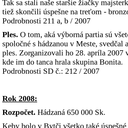
Tak sa stali naše staršie žiačky majste
tiež skončili úspešne na treťom - bron
Podrobnosti 211 a, b / 2007
Ples.
O tom, aká výborná partia sú všetc
spoločné s hádzanou v Meste, svedčal aj
ples. Zorganizovali ho 28. apríla 2007
kde im do tanca hrala skupina Bonita.
Podrobnosti SD č.: 212 / 2007
Rok 2008:
Rozpočet.
Hádzaná 650 000 Sk.
Keby bolo v Bytči všetko také úspešné 