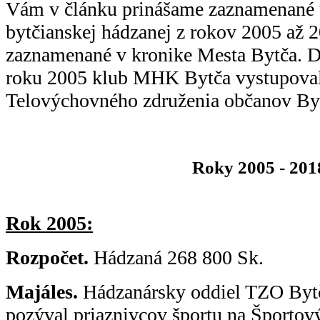
Vám v článku prinášame zaznamenané u
bytčianskej hádzanej z rokov 2005 až 2
zaznamenané v kronike Mesta Bytča. Doč
roku 2005 klub MHK Bytča vystupoval
Telovýchovného združenia občanov By
Roky 2005 - 201
Rok 2005:
Rozpočet.
Hádzaná 268 800 Sk.
Majáles.
Hádzanársky oddiel TZO Bytča
pozýval priaznivcov športu na Športový