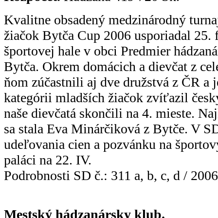
Kvalitne obsadený medzinárodný turnaj
žiačok Bytča Cup 2006 usporiadal 25. 
športovej hale v obci Predmier hádza
Bytča. Okrem domácich a dievčat z cel
ňom zúčastnili aj dve družstvá z ČR a 
kategórii mladších žiačok zvíťazil čes
naše dievčatá skončili na 4. mieste. Na
sa stala Eva Minárčiková z Bytče. V SD
udeľovania cien a pozvánku na športo
paláci na 22. IV.
Podrobnosti SD č.: 311 a, b, c, d / 2006
Mestský hádzanársky klub.