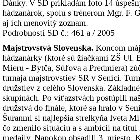
Dánky. V SD prikladám foto 14 úspešný
hádzanárok, spolu s trénerom Mgr. F. 
aj ich menovitý zoznam.
Podrobnosti SD č.: 461 a / 2005
Majstrovstvá Slovenska.
Koncom mája
hádzanárky (ktoré sú žiačkami ZŠ Ul. E
Mieru - Bytča, Súľova a Predmiera) zúč
turnaja majstrovstiev SR v Senici. Turn
družstiev z celého Slovenska. Základné
skupinách. Po víťazstvách postúpili naš
družstvá do finále, ktoré sa hralo v Sen
Šuranmi si najlepšia strelkyňa Iveta M
čo zmenilo situáciu a s ambícií na titul 
medaily. Napokon obsadili 3. miesto. 