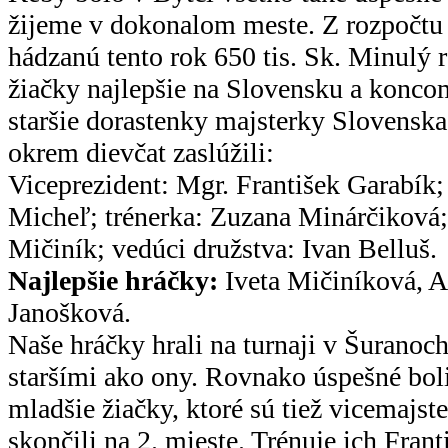
žijeme v dokonalom meste. Z rozpočtu 
hádzanú tento rok 650 tis. Sk. Minulý r
žiačky najlepšie na Slovensku a koncom
staršie dorastenky majsterky Slovenska
okrem dievčat zaslúžili:
Viceprezident: Mgr. František Garabík;
Micheľ; trénerka: Zuzana Minárčiková;
Mičiník; vedúci družstva: Ivan Belluš.
Najlepšie hráčky:
Iveta Mičiníková, A
Janošková.
Naše hráčky hrali na turnaji v Šuranoc
staršími ako ony. Rovnako úspešné boli 
mladšie žiačky, ktoré sú tiež vicemajst
skončili na 2. mieste. Trénuje ich Frant