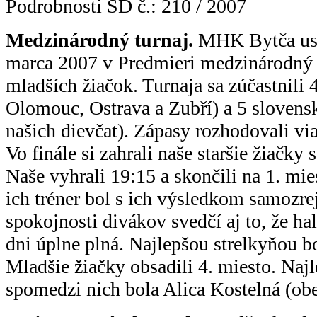
Podrobnosti SD č.: 210 / 2007
Medzinárodný turnaj.
MHK Bytča uspo
marca 2007 v Predmieri medzinárodný t
mladších žiačok. Turnaja sa zúčastnili 
Olomouc, Ostrava a Zubří) a 5 slovens
našich dievčat). Zápasy rozhodovali via
Vo finále si zahrali naše staršie žiačky 
Naše vyhrali 19:15 a skončili na 1. mie
ich tréner bol s ich výsledkom samozr
spokojnosti divákov svedčí aj to, že ha
dni úplne plná. Najlepšou strelkyňou b
Mladšie žiačky obsadili 4. miesto. Naj
spomedzi nich bola Alica Kostelná (obe