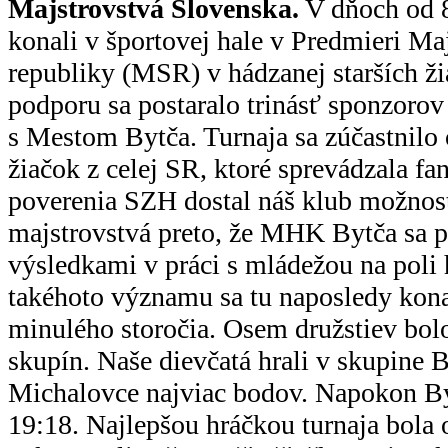
Majstrovstvá Slovenska.
V dňoch od 8
konali v športovej hale v Predmieri Ma
republiky (MSR) v hádzanej starších ž
podporu sa postaralo trinásť sponzorov 
s Mestom Bytča. Turnaja sa zúčastnilo 
žiačok z celej SR, ktoré sprevádzala fa
poverenia SZH dostal náš klub možnos
majstrovstvá preto, že MHK Bytča sa p
výsledkami v práci s mládežou na poli 
takéhoto významu sa tu naposledy kona
minulého storočia. Osem družstiev bol
skupín. Naše dievčatá hrali v skupine B
Michalovce najviac bodov. Napokon Byt
19:18. Najlepšou hráčkou turnaja bola 