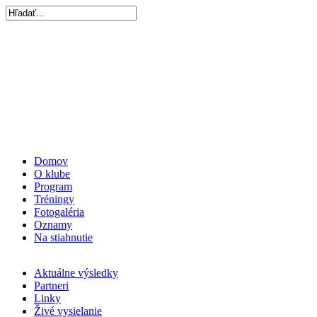
Domov
O klube
Program
Tréningy
Fotogaléria
Oznamy
Na stiahnutie
Aktuálne výsledky
Partneri
Linky
Živé vysielanie