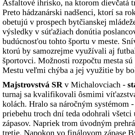
Asfaltové ihrisko, na ktorom dievčatá t
Preto hádzanárski nadšenci, ktorí sa ro
obetujú v prospech bytčianskej mládeže 
výsledky v súťažiach donútia poslanc
budúcnosťou tohto športu v meste. Snív
ktorú by samozrejme využívali aj futbal
športovci. Možnosti rozpočtu mesta sú
Mestu veľmi chýba a jej využitie by bo
Majstrovstvá SR
v Michalovciach -
st
turnaj sa kvalifikovali ôsmimi víťazst
kolách. Hralo sa náročným systémom -
priebehu troch dní teda odohrali všetci
zápasov. Napriek trom úvodným prehrám
tretie. Napokon vo finálovom zápase B