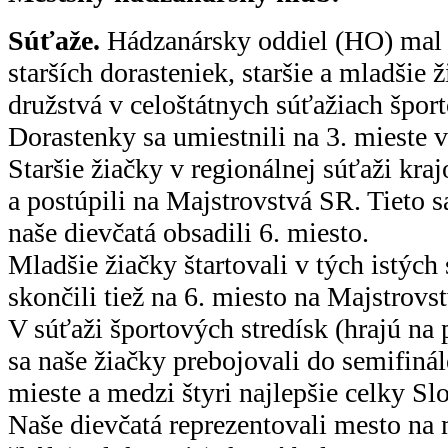
Súťaže.
Hádzanársky oddiel (HO) mal 
starších dorasteniek, staršie a mladšie 
družstvá v celoštátnych súťažiach šport
Dorastenky sa umiestnili na 3. mieste v 
Staršie žiačky v regionálnej súťaži kraj
a postúpili na Majstrovstvá SR. Tieto s
naše dievčatá obsadili 6. miesto.
Mladšie žiačky štartovali v tých istýc
skončili tiež na 6. miesto na Majstrovs
V súťaži športových stredísk (hrajú na 
sa naše žiačky prebojovali do semifinál
mieste a medzi štyri najlepšie celky Sl
Naše dievčatá reprezentovali mesto na