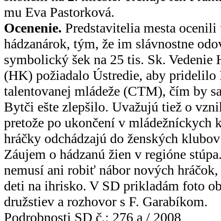
mu Eva Pastorková.
Ocenenie.
Predstavitelia mesta ocenili
hádzanárok, tým, že im slávnostne odo
symbolický šek na 25 tis. Sk. Vedenie
(HK) požiadalo Ústredie, aby pridelilo 
talentovanej mládeže (CTM), čím by sa
Bytči ešte zlepšilo. Uvažujú tiež o vzn
pretože po ukončení v mládežníckych 
hráčky odchádzajú do ženských klubov
Záujem o hádzanú žien v regióne stúpa
nemusí ani robiť nábor nových hráčok, 
deti na ihrisko. V SD prikladám foto 
družstiev a rozhovor s F. Garabíkom.
Podrobnosti SD č.: 276 a / 2008