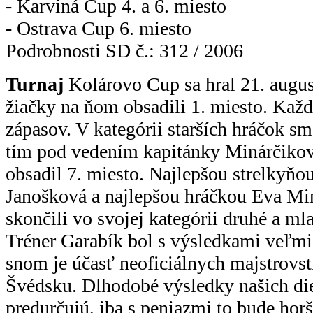
- Karviná Cup 4. a 6. miesto
- Ostrava Cup 6. miesto
Podrobnosti SD č.: 312 / 2006
Turnaj
Kolárovo Cup sa hral 21. august
žiačky na ňom obsadili 1. miesto. Kaž
zápasov. V kategórii starších hráčok s
tím pod vedením kapitánky Minárčikove
obsadil 7. miesto. Najlepšou strelkyňo
Janošková a najlepšou hráčkou Eva Mi
skončili vo svojej kategórii druhé a mla
Tréner Garabík bol s výsledkami veľm
snom je účasť neoficiálnych majstrovst
Švédsku. Dlhodobé výsledky našich diev
predurčujú, iba s peniazmi to bude horš