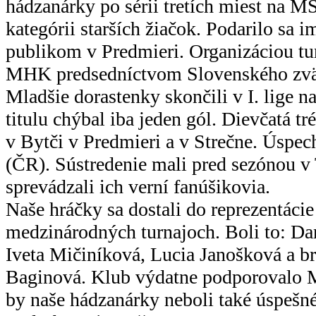
hádzanárky po sérii tretích miest na MS
kategórii starších žiačok. Podarilo sa 
publikom v Predmieri. Organizáciou tu
MHK predsedníctvom Slovenského zvä
Mladšie dorastenky skončili v I. lige n
titulu chýbal iba jeden gól. Dievčatá tr
v Bytči v Predmieri a v Strečne. Úspech
(ČR). Sústredenie mali pred sezónou v
sprevádzali ich verní fanúšikovia.
Naše hráčky sa dostali do reprezentácie
medzinárodných turnajoch. Boli to: Da
Iveta Mičiníková, Lucia Janošková a b
Baginová. Klub výdatne podporovalo 
by naše hádzanárky neboli také úspešné