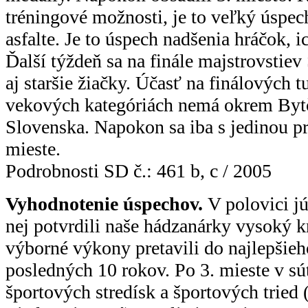
tréningové možnosti, je to veľký úspec
asfalte. Je to úspech nadšenia hráčok, i
Ďalší týždeň sa na finále majstrovstiev
aj staršie žiačky. Účasť na finálových 
vekových kategóriách nemá okrem Bytč
Slovenska. Napokon sa iba s jedinou pr
mieste.
Podrobnosti SD č.: 461 b, c / 2005
Vyhodnotenie úspechov.
V polovici jú
nej potvrdili naše hádzanárky vysoký k
výborné výkony pretavili do najlepšieh
posledných 10 rokov. Po 3. mieste v sú
športových stredísk a športových tried