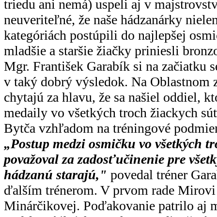
triedu ani nemá) uspeli aj v majstrovst
neuveriteľné, že naše hádzanárky niele
kategóriách postúpili do najlepšej osmič
mladšie a staršie žiačky priniesli bronz
Mgr. František Garabík si na začiatku s
v taký dobrý výsledok. Na Oblastnom z
chytajú za hlavu, že sa našiel oddiel, k
medaily vo všetkých troch žiackych súť
Bytča vzhľadom na tréningové podmien
„Postup medzi osmičku vo všetkých t
považoval za zadosťučinenie pre všetký
hádzanú starajú,"
povedal tréner Gara
ďalším trénerom. V prvom rade Mirovi
Minárčikovej. Poďakovanie patrilo aj 