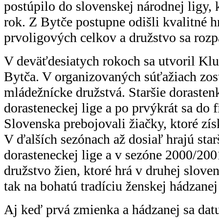
postúpilo do slovenskej národnej ligy, 
rok. Z Bytče postupne odišli kvalitné h
prvoligových celkov a družstvo sa rozp
V deväťdesiatych rokoch sa utvoril Kl
Bytča. V organizovaných súťažiach zost
mládežnícke družstvá. Staršie dorastenk
dorasteneckej lige a po prvýkrát sa do f
Slovenska prebojovali žiačky, ktoré zí
V ďalších sezónach až dosiaľ hrajú star
dorasteneckej lige a v sezóne 2000/200
družstvo žien, ktoré hrá v druhej sloven
tak na bohatú tradíciu ženskej hádzanej
Aj keď prvá zmienka a hádzanej sa dat