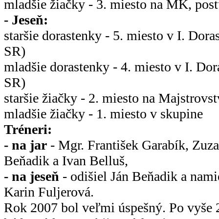
mladšie žiačky - 3. miesto na MK, po
- Jeseň:
staršie dorastenky - 5. miesto v I. Dor
SR)
mladšie dorastenky - 4. miesto v I. Do
SR)
staršie žiačky - 2. miesto na Majstrovs
mladšie žiačky - 1. miesto v skupine
Tréneri:
- na jar
- Mgr. František Garabík, Zuz
Beňadik a Ivan Belluš,
- na jeseň
- odišiel Ján Beňadik a nami
Karin Fuljerová.
Rok 2007 bol veľmi úspešný. Po vyše 2