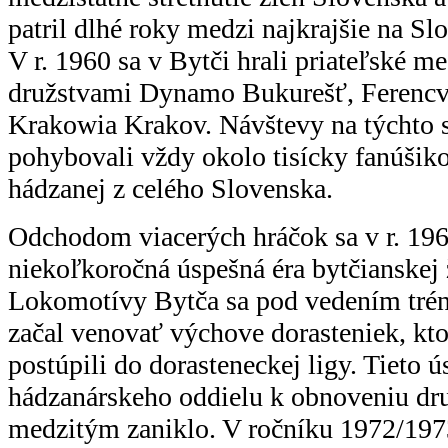
patril dlhé roky medzi najkrajšie na Sl
V r. 1960 sa v Bytči hrali priateľské me
družstvami Dynamo Bukurešť, Ferencv
Krakowia Krakov. Návštevy na týchto s
pohybovali vždy okolo tisícky fanúšik
hádzanej z celého Slovenska.
Odchodom viacerých hráčok sa v r. 196
niekoľkoročná úspešná éra bytčianskej
Lokomotívy Bytča sa pod vedením trén
začal venovať výchove dorasteniek, kto
postúpili do dorasteneckej ligy. Tieto 
hádzanárskeho oddielu k obnoveniu dru
medzitým zaniklo. V ročníku 1972/1973