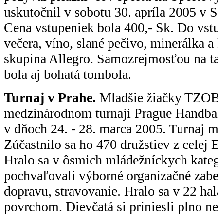
uskutočnil v sobotu 30. apríla 2005 v 
Cena vstupeniek bola 400,- Sk. Do vst
večera, víno, slané pečivo, minerálka a
skupina Allegro. Samozrejmosťou na t
bola aj bohatá tombola.
Turnaj v Prahe.
Mladšie žiačky TZOB 
medzinárodnom turnaji Prague Handbal
v dňoch 24. - 28. marca 2005. Turnaj m
Zúčastnilo sa ho 470 družstiev z celej 
Hralo sa v ôsmich mládežníckych kateg
pochvaľovali výborné organizačné zabe
dopravu, stravovanie. Hralo sa v 22 ha
povrchom. Dievčatá si priniesli plno 