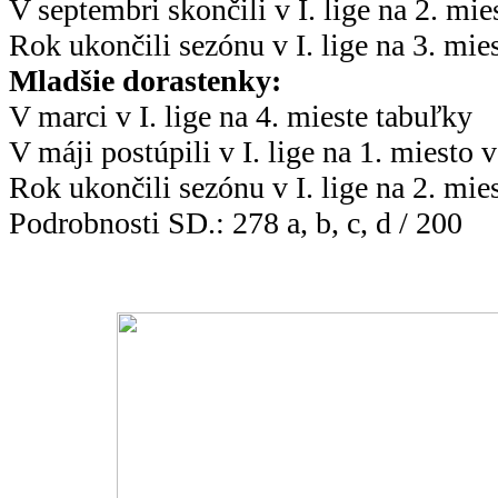
V septembri skončili v I. lige na 2. mie
Rok ukončili sezónu v I. lige na 3. mie
Mladšie dorastenky:
V marci v I. lige na 4. mieste tabuľky
V máji postúpili v I. lige na 1. miesto 
Rok ukončili sezónu v I. lige na 2. mie
Podrobnosti SD.: 278 a, b, c, d / 200