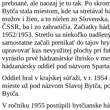
prehnané, ale naozaj je to tak. Po skro
Bytča stala miestom, kde sa stretával 
mužov i žien, a to nielen zo Slovenska, 
ČSSR, ba i zo zahraničia. Začiatky hádz
1952/1953. Stretlo sa niekoľko nadšený
samostatne začali prenikať do tajov hry
upravovať kus nevyužitej plochy pri f
vyrástlo prvé hádzanárske ihrisko v mes
hádzanársky oddiel pod názvom Sparta
Oddiel hral v krajskej súťaži, v r. 195
mieste už pod názvom Slavoj Bytča, p
Bytča.
V ročníku 1955 postúpili bytčianske há