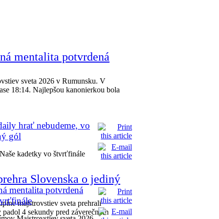
ná mentalita potvrdená
rovstiev sveta 2026 v Rumunsku. V
čase 18:14. Najlepšou kanonierkou bola
aily hrať nebudeme, vo
ný gól
Naše kadetky vo štvrťfinále
rehra Slovenska o jediný
á mentalita potvrdená
rťfinále
pine majstrovstiev sveta prehrali
ý padol 4 sekundy pred záverečným
tímov Majstrovstiev sveta 2026