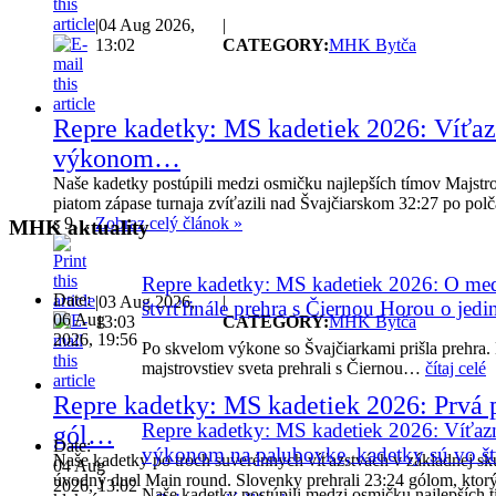
|
04 Aug 2026,
|
13:02
CATEGORY:
MHK Bytča
Repre kadetky: MS kadetiek 2026: Víťaz
výkonom…
Naše kadetky postúpili medzi osmičku najlepších tímov Majst
piatom zápase turnaja zvíťazili nad Švajčiarskom 32:27 po pol
s 9…
Zobraz celý článok »
MHK
aktuality
Repre kadetky: MS kadetiek 2026: O med
Date:
|
03 Aug 2026,
|
štvrťfinále prehra s Čiernou Horou o jedi
06 Aug
13:03
CATEGORY:
MHK Bytča
2026, 19:56
Po skvelom výkone so Švajčiarkami prišla prehra. 
majstrovstiev sveta prehrali s Čiernou…
čítaj celé
Repre kadetky: MS kadetiek 2026: Prvá p
Repre kadetky: MS kadetiek 2026: Víťazn
gól…
Date:
výkonom na palubovke, kadetky sú vo štv
Naše kadetky po troch suverénnych víťazstvách v základnej sku
04 Aug
úvodný duel Main round. Slovenky prehrali 23:24 gólom, ktor
2026, 13:02
Naše kadetky postúpili medzi osmičku najlepších 