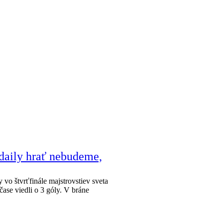
daily hrať nebudeme,
vo štvrťfinále majstrovstiev sveta
ase viedli o 3 góly. V bráne