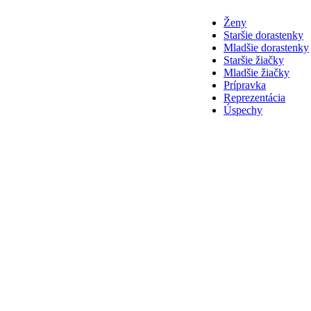
Ženy
Staršie dorastenky
Mladšie dorastenky
Staršie žiačky
Mladšie žiačky
Prípravka
Reprezentácia
Úspechy