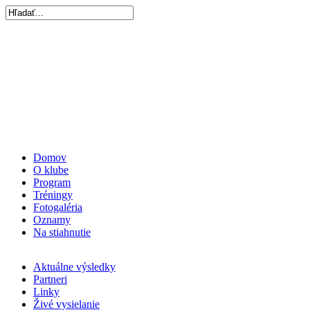
Domov
O klube
Program
Tréningy
Fotogaléria
Oznamy
Na stiahnutie
Aktuálne výsledky
Partneri
Linky
Živé vysielanie