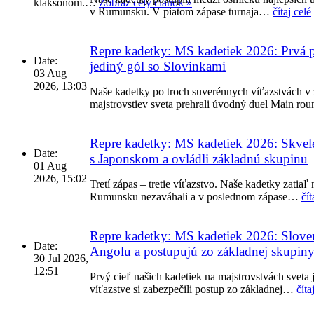
klaksónom.…
Zobraz celý článok »
v Rumunsku. V piatom zápase turnaja…
čítaj celé
Repre kadetky: MS kadetiek 2026: Prvá 
Date:
jediný gól so Slovinkami
03 Aug
2026, 13:03
Naše kadetky po troch suverénnych víťazstvách v 
majstrovstiev sveta prehrali úvodný duel Main r
Repre kadetky: MS kadetiek 2026: Skvelé 
Date:
s Japonskom a ovládli základnú skupinu
01 Aug
2026, 15:02
Tretí zápas – tretie víťazstvo. Naše kadetky zatia
Rumunsku nezaváhali a v poslednom zápase…
čít
Repre kadetky: MS kadetiek 2026: Slove
Date:
Angolu a postupujú zo základnej skupin
30 Jul 2026,
12:51
Prvý cieľ našich kadetiek na majstrovstvách sveta
víťazstve si zabezpečili postup zo základnej…
číta