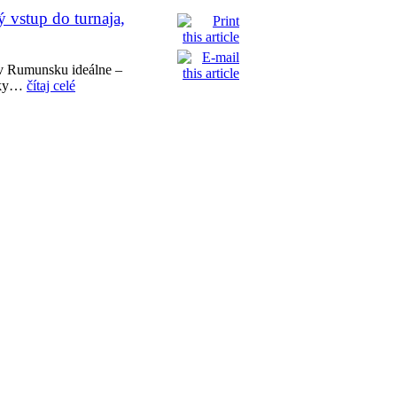
 vstup do turnaja,
 v Rumunsku ideálne –
enky…
čítaj celé