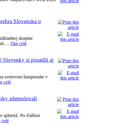
prehra Slovenska o
základnej skupine
ound.…
čítaj celé
Slovenky si poradili aj
ľ na svetovom šampionáte v
aj celé
nky zdemolovali
y
 je splnený. Po ďalšom
j celé