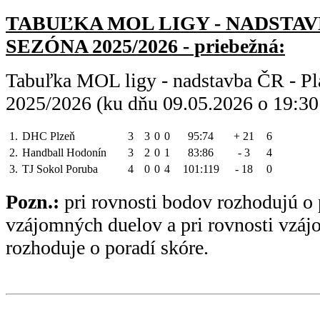
TABUĽKA MOL LIGY - NADSTAVB
SEZÓNA 2025/2026 - priebežná:
Tabuľka MOL ligy - nadstavba ČR - Pl
2025/2026 (ku dňu 09.05.2026 o 19:30
1.
DHC Plzeň
3
3
0
0
95:74
+ 21
6
2.
Handball Hodonín
3
2
0
1
83:86
- 3
4
3.
TJ Sokol Poruba
4
0
0
4
101:119
- 18
0
Pozn.:
pri rovnosti bodov rozhodujú o 
vzájomných duelov a pri rovnosti vzá
rozhoduje o poradí skóre.