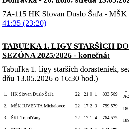
7A-115 HK Slovan Duslo Šaľa - MŠ
41:35 (23:20)
TABUĽKA 1. LIGY STARŠÍC
H DO
SEZÓNA 2025/2026 - konečná:
Tabuľka 1. ligy starších dorasteniek, 
dňu 13.05.2026 o 16:30 hod.)
+
1.
HK Slovan Duslo Šaľa
22
21
0
1
833:569
26
+
2.
MŠK IUVENTA Michalovce
22
17
2
3
759:579
18
+
3.
ŠKP Topoľčany
22
17
1
4
764:575
18
+