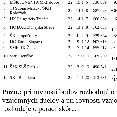
3.
MŠK IUVENTA Michalovce
22
15
1
6
736:639
+ 9
TJ Strojár Malacky/ŠKH
4.
22
14
1
8
687:623
+ 6
Rohožník
5.
HK Laugaricio Trenčín
22
14
1
7
660:654
+ 6
+
6.
HC DAC Dunajská Streda
22
13
1
8
762:635
12
7.
ŠKP Topoľčany
22
11
2
9
729:674
+ 5
8.
HC Tatran Stupava
22
9
1
12
607:615
- 8
9.
SMF HK Žilina
22
7
1
14
655:717
- 6
-
10.
Štart Trebišov
22
3
0
19
569:750
18
-
11.
ŠŠK SLŠ Prešov
22
3
0
19
490:741
25
-
12.
ŠKP Bratislava
22
1
1
20
513:731
21
Pozn.:
pri rovnosti bodov rozhodujú o 
vzájomných duelov a pri rovnosti vzá
rozhoduje o poradí skóre.