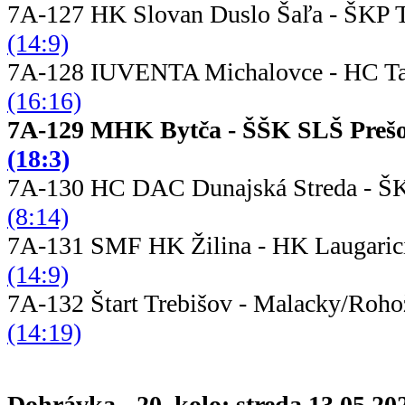
7A-127 HK Slovan Duslo Šaľa - Š
(14:9)
7A-128 IUVENTA Michalovce - HC T
(16:16)
7A-129 MHK Bytča - ŠŠK S
(18:3)
7A-130 HC DAC Dunajská Streda - Š
(8:14)
7A-131 SMF HK Žilina - HK Lauga
(14:9)
7A-132 Štart Trebišov - Malac
(14:19)
Dohrávka - 20. kolo: streda 13.05.20