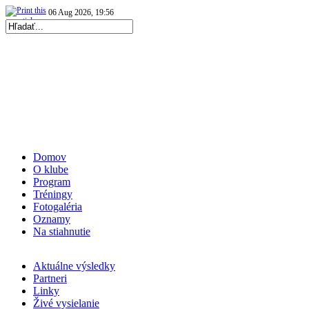
06 Aug 2026, 19:56
|
Repre kadetky: MS kadetiek 2026: O medaily hrať…
|
07 Aug 2026, 20:05
|
Repre kadetky: MS kadetiek 2026: Skvelé Slovenky…
|
Domov
O klube
Program
Tréningy
Fotogaléria
Oznamy
Na stiahnutie
Aktuálne výsledky
Partneri
Linky
Živé vysielanie