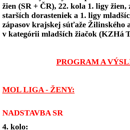
žien (SR + ČR), 22. kola 1. ligy žien, z
starších dorasteniek a 1. ligy mladší
zápasov krajskej súťaže Žilinského 
v kategórii mladších žiačok (KZHá T
PROGRAM A VÝSL
MOL LIGA - ŽENY:
NADSTAVBA SR
4. kolo: