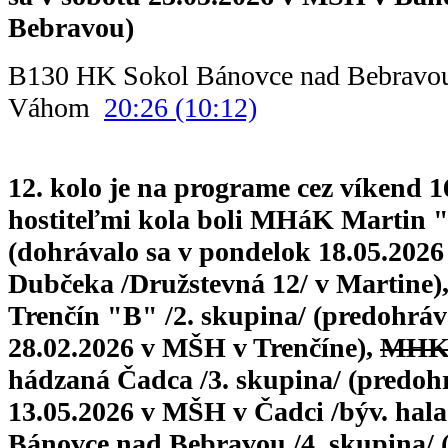
Bebravou)
B130 HK Sokol Bánovce nad Bebravo
Váhom
20:26 (10:12)
12. kolo je na programe cez víkend 16
hostiteľmi kola boli MHáK Martin "
(dohrávalo sa v pondelok 18.05.2026
Dubčeka /Družstevná 12/ v Martine)
Trenčín "B" /2. skupina/ (predohráv
28.02.2026 v MŠH v Trenčíne),
MHK 
hádzaná Čadca /3. skupina/ (predohr
13.05.2026 v MŠH v Čadci /býv. hala
Bánovce nad Bebravou /4. skupina/ (