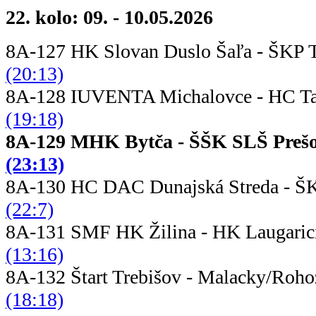
22. kolo: 09. - 10.05.2026
8A-127 HK Slovan Duslo Šaľa - Š
(20:13)
8A-128 IUVENTA Michalovce - HC T
(19:18)
8A-129 MHK Bytča - ŠŠK S
(23:13)
8A-130 HC DAC Dunajská Streda - Š
(22:7)
8A-131 SMF HK Žilina - HK Lauga
(13:16)
8A-132 Štart Trebišov - Malac
(18:18)