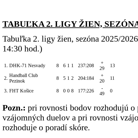
TABUĽKA 2. LIGY ŽIEN, SEZÓNA 2
Tabuľka 2. ligy žien, sezóna 2025/202
14:30 hod.)
+
1.
DHK-71 Nesvady
8
6
1
1
237:208
13
29
Handball Club
+
2.
8
5
1
2
204:184
11
Pezinok
20
-
3.
FHT Košice
8
0
0
8
177:226
0
49
Pozn.:
pri rovnosti bodov rozhodujú o 
vzájomných duelov a pri rovnosti vzá
rozhoduje o poradí skóre.