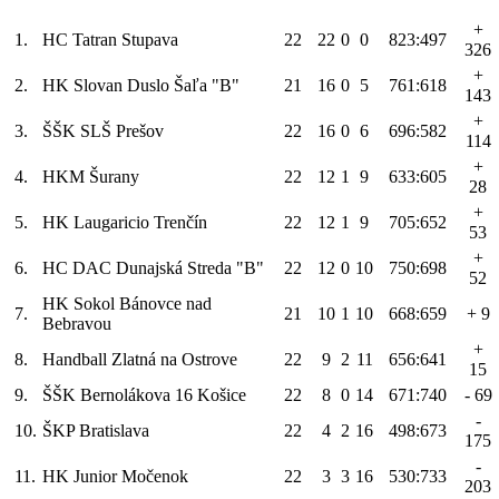
+
1.
HC Tatran Stupava
22
22
0
0
823:497
326
+
2.
HK Slovan Duslo Šaľa "B"
21
16
0
5
761:618
143
+
3.
ŠŠK SLŠ Prešov
22
16
0
6
696:582
114
+
4.
HKM Šurany
22
12
1
9
633:605
28
+
5.
HK Laugaricio Trenčín
22
12
1
9
705:652
53
+
6.
HC DAC Dunajská Streda "B"
22
12
0
10
750:698
52
HK Sokol Bánovce nad
7.
21
10
1
10
668:659
+ 9
Bebravou
+
8.
Handball Zlatná na Ostrove
22
9
2
11
656:641
15
9.
ŠŠK Bernolákova 16 Košice
22
8
0
14
671:740
- 69
-
10.
ŠKP Bratislava
22
4
2
16
498:673
175
-
11.
HK Junior Močenok
22
3
3
16
530:733
203