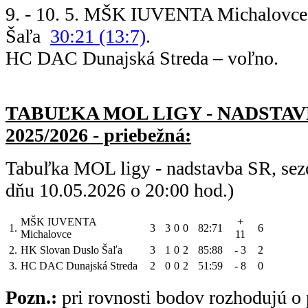
9. - 10. 5. MŠK IUVENTA Michalovce
Šaľa
30:21 (13:7)
.
HC DAC Dunajská Streda – voľno.
TABUĽKA MOL LIGY - NADSTAV
2025/2026 - priebežná:
Tabuľka MOL ligy - nadstavba SR, sez
dňu 10.05.2026 o 20:00 hod.)
MŠK IUVENTA
+
1.
3
3
0
0
82:71
6
Michalovce
11
2.
HK Slovan Duslo Šaľa
3
1
0
2
85:88
- 3
2
3.
HC DAC Dunajská Streda
2
0
0
2
51:59
- 8
0
Pozn.:
pri rovnosti bodov rozhodujú o 