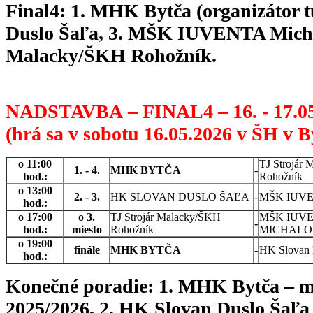
Final4: 1. MHK Bytča (organizátor t
Duslo Šaľa, 3. MŠK IUVENTA Michal
Malacky/ŠKH Rohožník.
NADSTAVBA – FINAL4 – 16. - 17.0
(hrá sa v sobotu 16.05.2026 v ŠH v By
o 11:00
TJ Strojár
1. - 4.
MHK BYTČA
-
hod.:
Rohožník
o 13:00
2. - 3.
HK SLOVAN DUSLO ŠAĽA
-
MŠK IUVEN
hod.:
o 17:00
o 3.
TJ Strojár Malacky/ŠKH
MŠK IUV
-
hod.:
miesto
Rohožník
MICHALO
o 19:00
finále
MHK BYTČA
-
HK Slovan 
hod.:
Konečné poradie: 1. MHK Bytča – ma
2025/2026, 2. HK Slovan Duslo Šaľa 