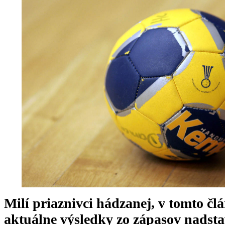
Milí priaznivci hádzanej, v tomto 
aktuálne výsledky zo zápasov nadsta