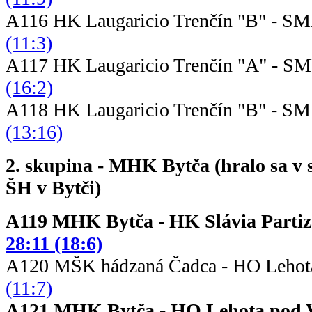
A116 HK Laugaricio Trenčín "B" - S
(11:3)
A117 HK Laugaricio Trenčín "A" - S
(16:2)
A118 HK Laugaricio Trenčín "B" - S
(13:16)
2. skupina - MHK Bytča (hralo sa v 
ŠH v Bytči)
A119 MHK Bytča - HK Slávi
28:11 (18:6)
A120 MŠK hádzaná Čadca - HO Leho
(11:7)
A121 MHK Bytča - HO Lehota 