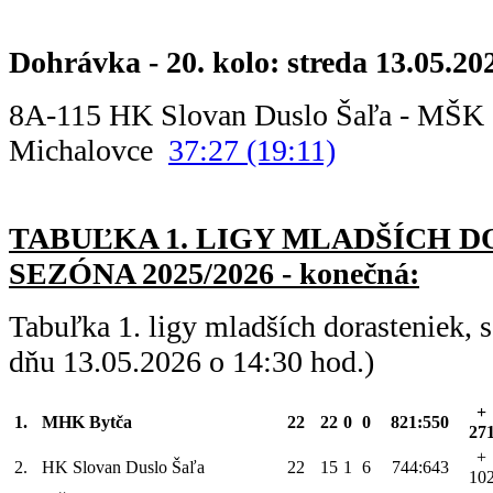
Dohrávka - 20. kolo: streda 13.05.20
8A-115 HK Slovan Duslo Šaľa - MŠ
Michalovce
37:27 (19:11)
TABUĽKA 1. LIGY MLADŠÍC
H D
SEZÓNA 2025/2026 - konečná:
Tabuľka 1. ligy mladších dorasteniek,
dňu 13.05.2026 o 14:30 hod.)
+
1.
MHK Bytča
22
22
0
0
821:550
27
+
2.
HK Slovan Duslo Šaľa
22
15
1
6
744:643
10