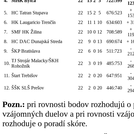
4.
MHK Bytča
22
15
2
5
722:599
12
+
5.
HC Tatran Stupava
22
15
2
5
676:523
15
6.
HK Laugaricio Trenčín
22
11
1
10
634:603
+ 3
+
7.
SMF HK Žilina
22
10
0
12
708:589
11
8.
HC DAC Dunajská Streda
22
9
0
13
690:674
+ 1
-
9.
ŠKP Bratislava
22
6
0
16
511:723
21
TJ Strojár Malacky/ŠKH
-
10.
22
3
0
19
485:753
Rohožník
26
-
11.
Štart Trebišov
22
2
0
20
647:951
30
-
12.
ŠŠK SLŠ Prešov
22
2
0
20
446:740
29
Pozn.:
pri rovnosti bodov rozhodujú o 
vzájomných duelov a pri rovnosti vzá
rozhoduje o poradí skóre.