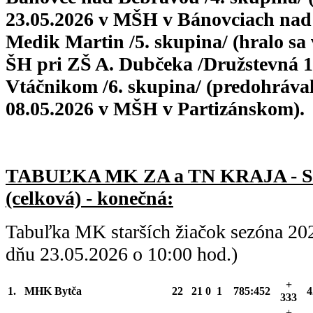
23.05.2026 v MŠH v Bánovciach nad
Medik Martin /5. skupina/ (hralo sa 
ŠH pri ZŠ A. Dubčeka /Družstevná 
Vtáčnikom /6. skupina/ (predohrával
08.05.2026 v MŠH v Partizánskom).
TABUĽKA MK ZA a TN KRAJA - 
(celková) - konečná:
Tabuľka MK starších žiačok sezóna 20
dňu 23.05.2026 o 10:00 hod.)
+
1.
MHK Bytča
22
21
0
1
785:452
4
333
+