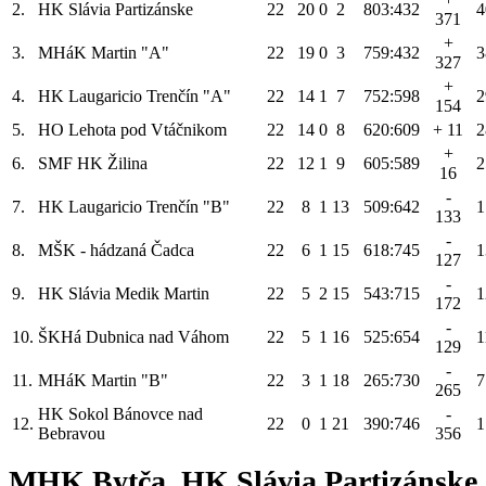
2.
HK Slávia Partizánske
22
20
0
2
803:432
4
371
+
3.
MHáK Martin "A"
22
19
0
3
759:432
3
327
+
4.
HK Laugaricio Trenčín "A"
22
14
1
7
752:598
2
154
5.
HO Lehota pod Vtáčnikom
22
14
0
8
620:609
+ 11
2
+
6.
SMF HK Žilina
22
12
1
9
605:589
2
16
-
7.
HK Laugaricio Trenčín "B"
22
8
1
13
509:642
1
133
-
8.
MŠK - hádzaná Čadca
22
6
1
15
618:745
1
127
-
9.
HK Slávia Medik Martin
22
5
2
15
543:715
1
172
-
10.
ŠKHá Dubnica nad Váhom
22
5
1
16
525:654
1
129
-
11.
MHáK Martin "B"
22
3
1
18
265:730
7
265
HK Sokol Bánovce nad
-
12.
22
0
1
21
390:746
1
Bebravou
356
MHK Bytča, HK Slávia Partizánske