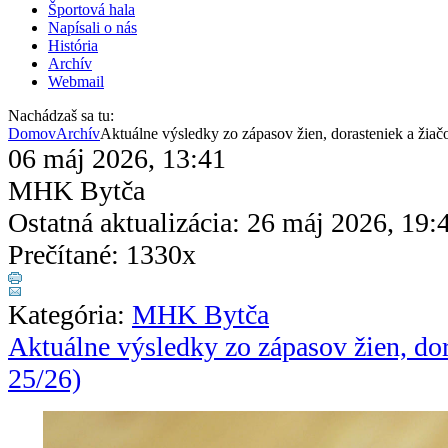
Športová hala
Napísali o nás
História
Archív
Webmail
Nachádzaš sa tu:
Domov
Archív
Aktuálne výsledky zo zápasov žien, dorasteniek a žiač
06 máj 2026, 13:41
MHK Bytča
Ostatná aktualizácia: 26 máj 2026, 19:
Prečítané: 1330x
Kategória:
MHK Bytča
Aktuálne výsledky zo zápasov žien, dor
25/26)