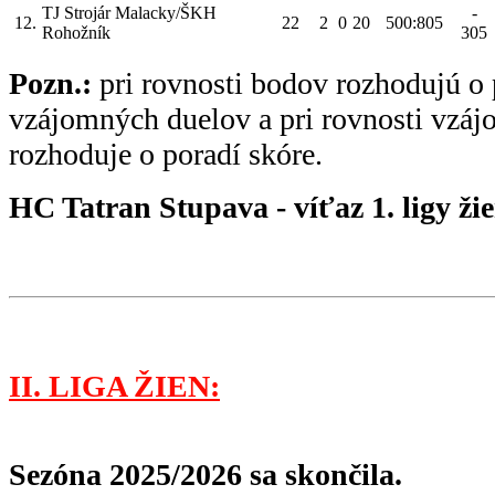
TJ Strojár Malacky/ŠKH
-
12.
22
2
0
20
500:805
Rohožník
305
Pozn.:
pri rovnosti bodov rozhodujú o 
vzájomných duelov a pri rovnosti vzá
rozhoduje o poradí skóre.
HC Tatran Stupava - víťaz 1. ligy ži
II. LIGA ŽIEN:
Sezóna 2025/2026 sa skončila.