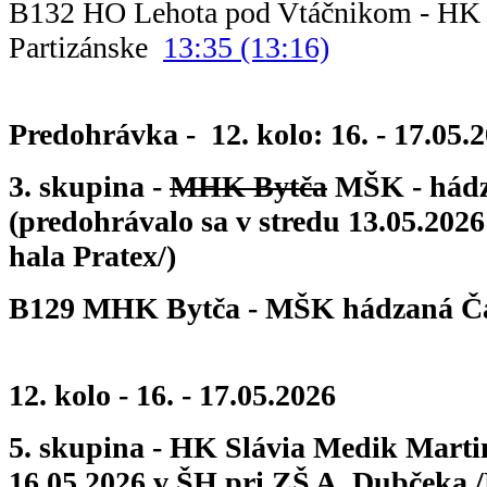
B132 HO Lehota pod Vtáčnikom - HK 
Partizánske
13:35 (13:16)
Predohrávka - 12. kolo: 16. - 17.05.
3. skupina -
MHK Bytča
MŠK - hádz
(predohrávalo sa v stredu 13.05.202
hala Pratex/)
B129 MHK Bytča - MŠK hádzaná 
12. kolo - 16. - 17.05.2026
5. skupina - HK Slávia Medik Martin
16.05.2026 v ŠH pri ZŠ A. Dubčeka /