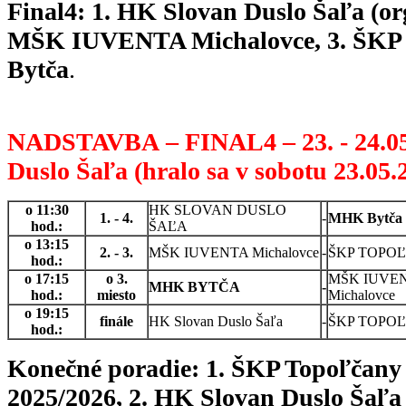
Final4: 1. HK Slovan Duslo Šaľa (org
MŠK IUVENTA Michalovce, 3. ŠKP 
Bytča
.
NADSTAVBA – FINAL4 – 23. - 24.05
Duslo Šaľa (hralo sa v sobotu 23.05.
o 11:30
HK SLOVAN DUSLO
1. - 4.
-
MHK Bytča
hod.:
ŠAĽA
o 13:15
2. - 3.
MŠK IUVENTA Michalovce
-
ŠKP TOPO
hod.:
o 17:15
o 3.
MŠK IUVE
MHK BYTČA
-
hod.:
miesto
Michalovce
o 19:15
finále
HK Slovan Duslo Šaľa
-
ŠKP TOPO
hod.:
Konečné poradie: 1. ŠKP Topoľčany 
2025/2026, 2.
HK Slovan Duslo Šaľa