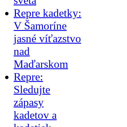
sveta
Repre kadetky:
V Šamoríne
jasné víťazstvo
nad
Maďarskom
Repre:
Sledujte
zápasy
kadetov a