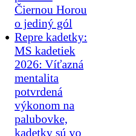
Čiernou Horou
o jediný gól
Repre kadetky:
MS kadetiek
2026: Víťazná
mentalita
potvrdená
výkonom na
palubovke,
kadetky sú vo