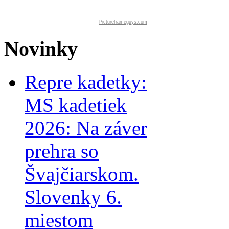
Pictureframeguys.com
Novinky
Repre kadetky:
MS kadetiek
2026: Na záver
prehra so
Švajčiarskom.
Slovenky 6.
miestom