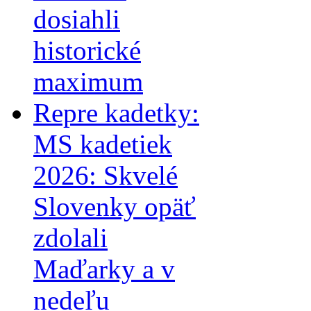
dosiahli
historické
maximum
Repre kadetky:
MS kadetiek
2026: Skvelé
Slovenky opäť
zdolali
Maďarky a v
nedeľu