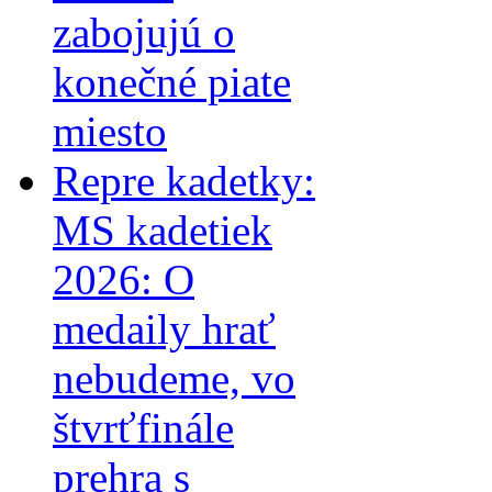
zabojujú o
konečné piate
miesto
Repre kadetky:
MS kadetiek
2026: O
medaily hrať
nebudeme, vo
štvrťfinále
prehra s