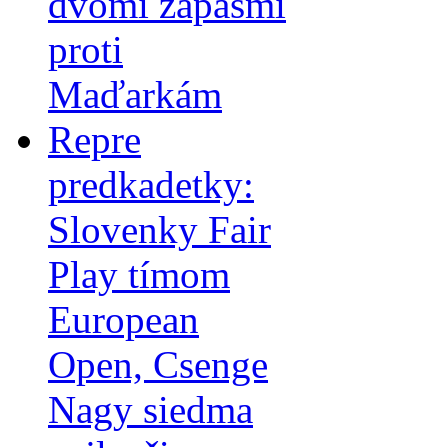
dvomi zápasmi
proti
Maďarkám
Repre
predkadetky:
Slovenky Fair
Play tímom
European
Open, Csenge
Nagy siedma