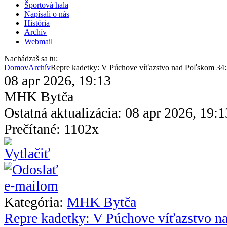
Športová hala
Napísali o nás
História
Archív
Webmail
Nachádzaš sa tu:
Domov
Archív
Repre kadetky: V Púchove víťazstvo nad Poľskom 34
08 apr 2026, 19:13
MHK Bytča
Ostatná aktualizácia: 08 apr 2026, 19:1
Prečítané: 1102x
Kategória:
MHK Bytča
Repre kadetky: V Púchove víťazstvo 