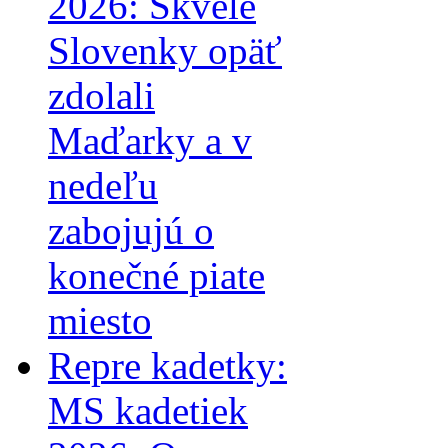
2026: Skvelé
Slovenky opäť
zdolali
Maďarky a v
nedeľu
zabojujú o
konečné piate
miesto
Repre kadetky:
MS kadetiek