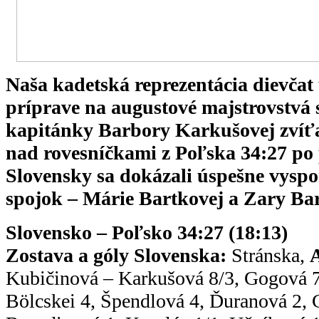
Naša kadetská reprezentácia dievčat
príprave na augustové majstrovstvá s
kapitánky Barbory Karkušovej zvíťa
nad rovesníčkami z Poľska 34:27 po 
Slovensky sa dokázali úspešne vyspo
spojok – Márie Bartkovej a Zary Ba
Slovensko – Poľsko 34:27 (18:13)
Zostava a góly Slovenska:
Stránska,
Kubičinová – Karkušová 8/3, Gogová 
Bölcskei 4, Špendlová 4, Ďuranová 2, 