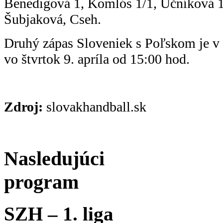
Benedigová 1, Komlós 1/1, Učníková 
Šubjaková, Cseh.
Druhý zápas Sloveniek s Poľskom je v
vo štvrtok 9. apríla od 15:00 hod.
Zdroj:
slovakhandball.sk
Nasledujúci
program
SZH – 1. liga