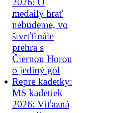
2026: O
medaily hrať
nebudeme, vo
štvrťfinále
prehra s
Čiernou Horou
o jediný gól
Repre kadetky:
MS kadetiek
2026: Víťazná