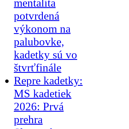
mentalita
potvrdená
výkonom na
palubovke,
kadetky sú vo
štvrťfinále
Repre kadetky:
MS kadetiek
2026: Prvá
prehra