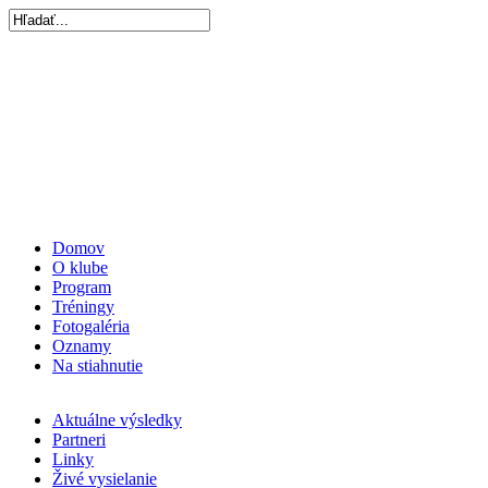
Domov
O klube
Program
Tréningy
Fotogaléria
Oznamy
Na stiahnutie
Aktuálne výsledky
Partneri
Linky
Živé vysielanie