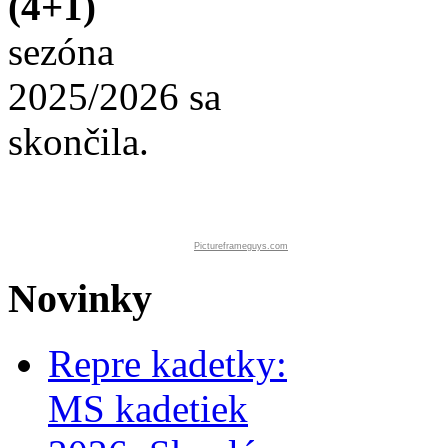
(4+1)
sezóna
2025/2026 sa
skončila.
Pictureframeguys.com
Novinky
Repre kadetky:
MS kadetiek