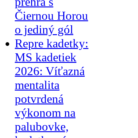
prehra s
Čiernou Horou
o jediný gól
Repre kadetky:
MS kadetiek
2026: Víťazná
mentalita
potvrdená
výkonom na
palubovke,