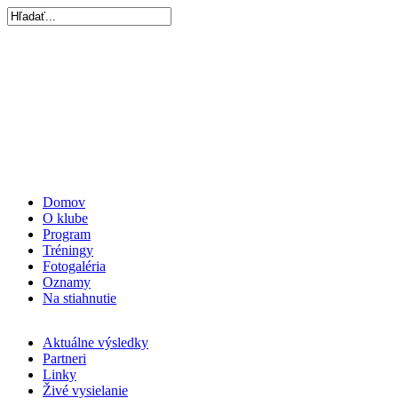
Domov
O klube
Program
Tréningy
Fotogaléria
Oznamy
Na stiahnutie
Aktuálne výsledky
Partneri
Linky
Živé vysielanie