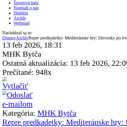
Športová hala
Napísali o nás
História
Archív
Webmail
Nachádzaš sa tu:
Domov
Archív
Repre predkadetky: Mediteránske hry: Slovenky po tvrd
13 feb 2026, 18:31
MHK Bytča
Ostatná aktualizácia: 13 feb 2026, 22:0
Prečítané: 948x
Kategória:
MHK Bytča
Repre predkadetky: Mediteránske hry: