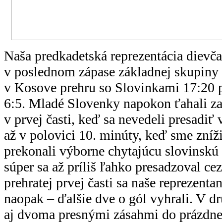
Naša predkadetská reprezentácia dievč
v poslednom zápase základnej skupiny
v Kosove prehru so Slovinkami 17:20 po
6:5. Mladé Slovenky napokon ťahali za 
v prvej časti, keď sa nevedeli presadiť 
až v polovici 10. minúty, keď sme zníži
prekonali výborne chytajúcu slovinskú
súper sa až príliš ľahko presadzoval ce
prehratej prvej časti sa naše reprezenta
naopak – ďalšie dve o gól vyhrali. V dr
aj dvoma presnými zásahmi do prázdnej