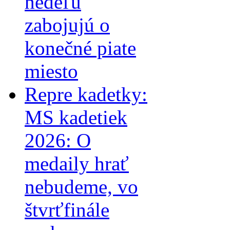
nedeľu
zabojujú o
konečné piate
miesto
Repre kadetky:
MS kadetiek
2026: O
medaily hrať
nebudeme, vo
štvrťfinále