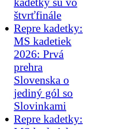
kadetky sú vo
štvrťfinále
Repre kadetky:
MS kadetiek
2026: Prvá
prehra
Slovenska o
jediný gól so
Slovinkami
Repre kadetky: