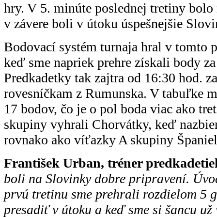
hry. V 5. minúte poslednej tretiny bolo
v závere boli v útoku úspešnejšie Slovi
Bodovací systém turnaja hral v tomto p
keď sme napriek prehre získali body za 
Predkadetky tak zajtra od 16:30 hod. za
rovesníčkam z Rumunska. V tabuľke ma
17 bodov, čo je o pol boda viac ako tre
skupiny vyhrali Chorvátky, keď nazbier
rovnako ako víťazky A skupiny Španiel
František Urban, tréner predkadetie
boli na Slovinky dobre pripravení. Úvo
prvú tretinu sme prehrali rozdielom 5 
presadiť v útoku a keď sme si šancu už v