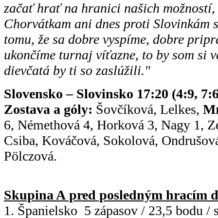
začať hrať na hranici našich možností, 
Chorvátkam ani dnes proti Slovinkám s
tomu, že sa dobre vyspíme, dobre pripr
ukončíme turnaj víťazne, to by som si v
dievčatá by ti so zaslúžili."
Slovensko – Slovinsko 17:20 (4:9, 7:6
Zostava a góly:
Šovčíková, Lelkes,
Mr
6, Némethová 4, Horková 3, Nagy 1, Z
Csiba, Kováčová, Sokolová, Ondrušov
Pölczová.
Skupina A pred posledným hracím 
1. Španielsko 5 zápasov / 23,5 bodu / 