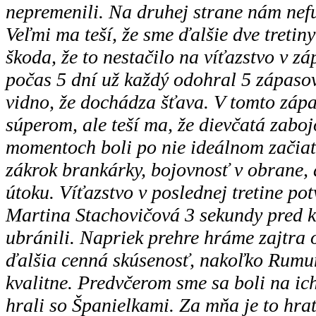
nepremenili. Na druhej strane nám nef
Veľmi ma teší, že sme ďalšie dve tretiny
škoda, že to nestačilo na víťazstvo v zá
počas 5 dní už každý odohral 5 zápaso
vidno, že dochádza šťava. V tomto zápa
súperom, ale teší ma, že dievčatá zaboj
momentoch boli po nie ideálnom začiatk
zákrok brankárky, bojovnosť v obrane, 
útoku. Víťazstvo v poslednej tretine po
Martina Stachovičová 3 sekundy pred 
ubránili. Napriek prehre hráme zajtra 
ďalšia cenná skúsenosť, nakoľko Rumu
kvalitne. Predvčerom sme sa boli na ich
hrali so Španielkami. Za mňa je to hra