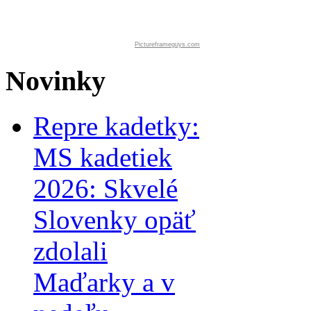
Pictureframeguys.com
Novinky
Repre kadetky:
MS kadetiek
2026: Skvelé
Slovenky opäť
zdolali
Maďarky a v