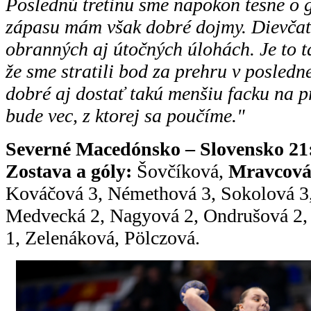
Poslednú tretinu sme napokon tesne o g
zápasu mám však dobré dojmy. Dievčatá
obranných aj útočných úlohách. Je to t
že sme stratili bod za prehru v posledne
dobré aj dostať takú menšiu facku na p
bude vec, z ktorej sa poučíme."
Severné Macedónsko – Slovensko 21:2
Zostava a góly:
Šovčíková,
Mravcov
Kováčová 3, Némethová 3, Sokolová 3
Medvecká 2, Nagyová 2, Ondrušová 2, 
1, Zelenáková, Pölczová.