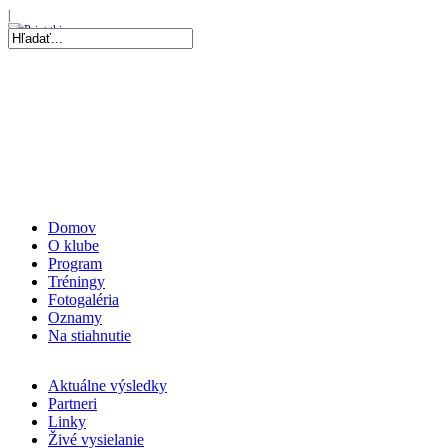
06 Aug 2026, 19:56
|
Repre kadetky: MS kadetiek 2026: O medaily hrať…
|
07 Aug 2026, 20:05
|
Repre kadetky: MS kadetiek 2026: Skvelé Slovenky…
|
Domov
O klube
Program
Tréningy
Fotogaléria
Oznamy
Na stiahnutie
Aktuálne výsledky
Partneri
Linky
Živé vysielanie