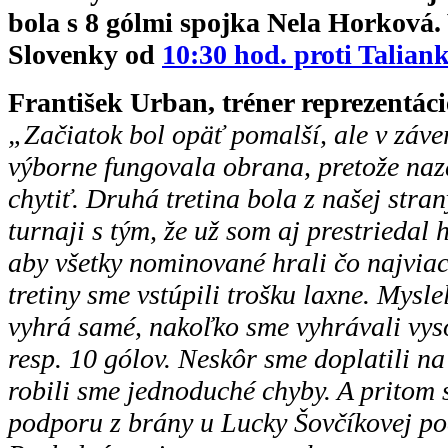
bola s 8 gólmi spojka Nela Horková.
Slovenky od
10:30 hod. proti Talian
František Urban, tréner reprezentác
„Začiatok bol opäť pomalší, ale v záver
výborne fungovala obrana, pretože naz
chytiť. Druhá tretina bola z našej stran
turnaji s tým, že už som aj prestriedal 
aby všetky nominované hrali čo najviac
tretiny sme vstúpili trošku laxne. Myslel
vyhrá samé, nakoľko sme vyhrávali vys
resp. 10 gólov. Neskôr sme doplatili n
robili sme jednoduché chyby. A pritom
podporu z brány u Lucky Šovčíkovej po