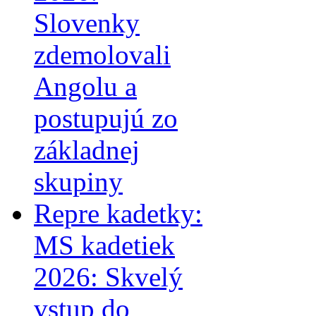
Slovenky
zdemolovali
Angolu a
postupujú zo
základnej
skupiny
Repre kadetky:
MS kadetiek
2026: Skvelý
vstup do