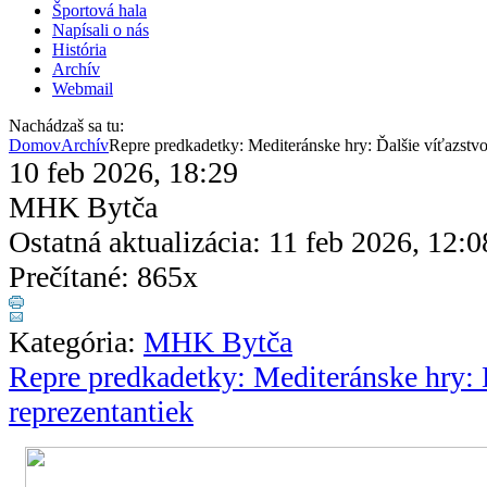
Športová hala
Napísali o nás
História
Archív
Webmail
Nachádzaš sa tu:
Domov
Archív
Repre predkadetky: Mediteránske hry: Ďalšie víťazstvo
10 feb 2026, 18:29
MHK Bytča
Ostatná aktualizácia: 11 feb 2026, 12:0
Prečítané: 865x
Kategória:
MHK Bytča
Repre predkadetky: Mediteránske hry: 
reprezentantiek