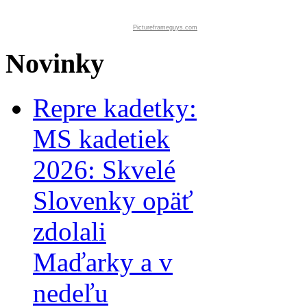
Pictureframeguys.com
Novinky
Repre kadetky:
MS kadetiek
2026: Skvelé
Slovenky opäť
zdolali
Maďarky a v
nedeľu