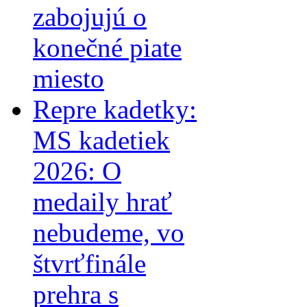
zabojujú o
konečné piate
miesto
Repre kadetky:
MS kadetiek
2026: O
medaily hrať
nebudeme, vo
štvrťfinále
prehra s