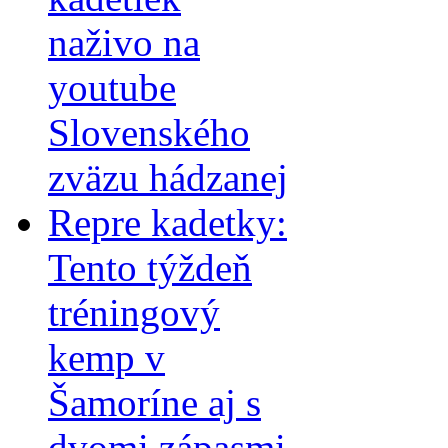
naživo na
youtube
Slovenského
zväzu hádzanej
Repre kadetky:
Tento týždeň
tréningový
kemp v
Šamoríne aj s
dvomi zápasmi