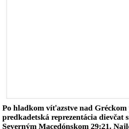
Po hladkom víťazstve nad Gréckom p
predkadetská reprezentácia dievčat s
Severným Macedónskom 29:21. Najl