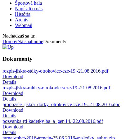
Športová hala
Napísali o nás
História
Archív
Webmail
Nachádzaš sa tu:
Domov
Na stiahnutie
Dokumenty
Dokumenty
rozpis-jiskra-stdky-otrokovice-cze-19.-21.08.2016.pdf
Download
Details
rozpis-jiskra-mldky-otrokovice-cze-19.-21.08.2016.pdf
Download
Details
propozice_jiskra_dorky_otrokovice-cze-19.-21.08.2016.doc
Download
Details
pozvanka-rd-kadetky-ba_a_ger-14.-22.08.2016.pdf
Download
Details
turnaj-mhct-2016-trencin-25.06.2016-vysledky_suhrn.zip