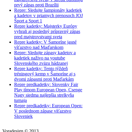
prvý zápas proti Brazílii
Repre: Sledujte šampionáty kadetiek
a kadetov v priamych prenosoch JOJ
Šport a Sport 1
Repre kadetky: Majsterky Európy
vyhrali aj posledný prípravný zápas
pred majstrovstvami sveta
Repre kadetky: V Šamoríne jasné
víťazstvo nad Maďarskom
Repre: Sledujte zápasy kadetov a
kadetiek naživo na youtube
Slovenského zväzu hádzanej
Repre kadetky: Tento týždeň
tréningový kemp v Šamoríne aj s
dvomi zápasmi proti Maďarkám
Repre predkadetky: Slovenky Fair
Play tímom European Open, Csenge
Nagy siedma najlepšia strelkyňa
turnaja
Repre predkadetky: European Open:
V poslednom zápase víťazstvo
Sloveniek
Voradesign © 2013