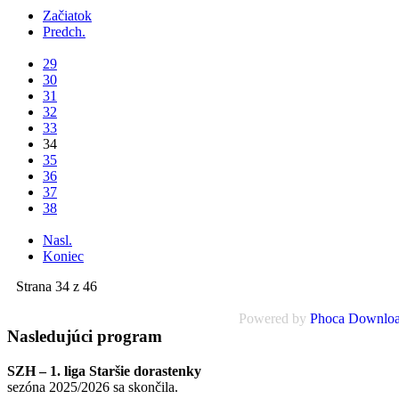
Začiatok
Predch.
...
29
30
31
32
33
34
35
36
37
38
...
Nasl.
Koniec
Strana 34 z 46
Powered by
Phoca Downlo
Nasledujúci
program
SZH – 1. liga Staršie dorastenky
sezóna 2025/2026 sa skončila.