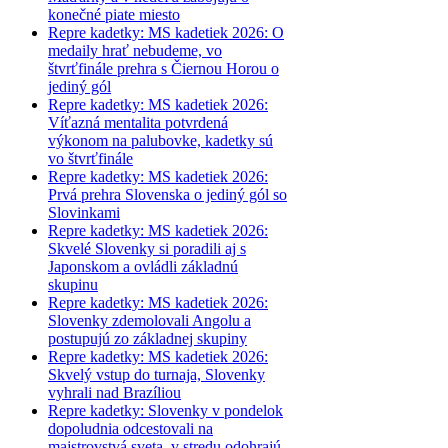
konečné piate miesto
Repre kadetky: MS kadetiek 2026: O
medaily hrať nebudeme, vo
štvrťfinále prehra s Čiernou Horou o
jediný gól
Repre kadetky: MS kadetiek 2026:
Víťazná mentalita potvrdená
výkonom na palubovke, kadetky sú
vo štvrťfinále
Repre kadetky: MS kadetiek 2026:
Prvá prehra Slovenska o jediný gól so
Slovinkami
Repre kadetky: MS kadetiek 2026:
Skvelé Slovenky si poradili aj s
Japonskom a ovládli základnú
skupinu
Repre kadetky: MS kadetiek 2026:
Slovenky zdemolovali Angolu a
postupujú zo základnej skupiny
Repre kadetky: MS kadetiek 2026:
Skvelý vstup do turnaja, Slovenky
vyhrali nad Brazíliou
Repre kadetky: Slovenky v pondelok
dopoludnia odcestovali na
majstrovstvá sveta, v stredu odohrajú