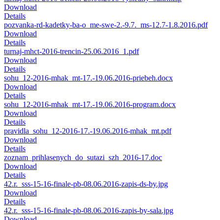
Download
Details
pozvanka-rd-kadetky-ba-o_me-swe-2.-9.7._ms-12.7-1.8.2016.pdf
Download
Details
turnaj-mhct-2016-trencin-25.06.2016_1.pdf
Download
Details
sohu_12-2016-mhak_mt-17.-19.06.2016-priebeh.docx
Download
Details
sohu_12-2016-mhak_mt-17.-19.06.2016-program.docx
Download
Details
pravidla_sohu_12-2016-17.-19.06.2016-mhak_mt.pdf
Download
Details
zoznam_prihlasenych_do_sutazi_szh_2016-17.doc
Download
Details
42.r._sss-15-16-finale-pb-08.06.2016-zapis-ds-by.jpg
Download
Details
42.r._sss-15-16-finale-pb-08.06.2016-zapis-by-sala.jpg
Download