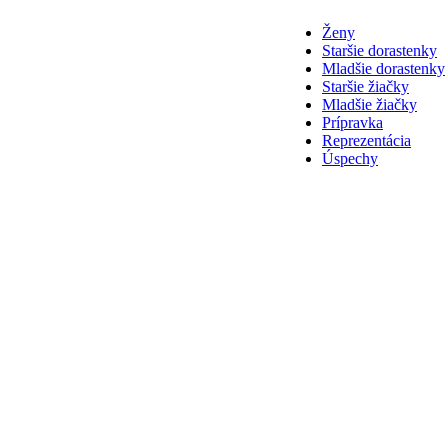
Ženy
Staršie dorastenky
Mladšie dorastenky
Staršie žiačky
Mladšie žiačky
Prípravka
Reprezentácia
Úspechy