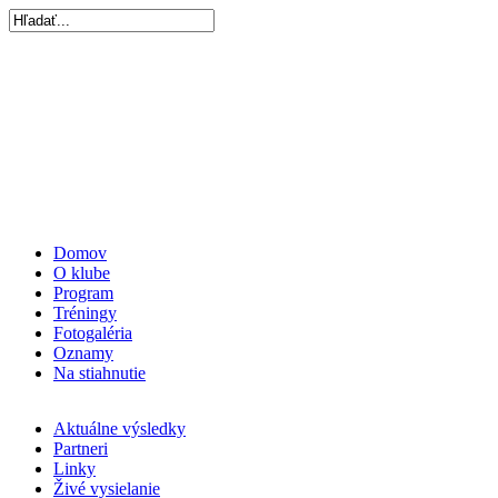
Domov
O klube
Program
Tréningy
Fotogaléria
Oznamy
Na stiahnutie
Aktuálne výsledky
Partneri
Linky
Živé vysielanie