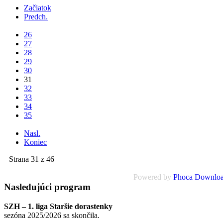
Začiatok
Predch.
...
26
27
28
29
30
31
32
33
34
35
...
Nasl.
Koniec
Strana 31 z 46
Powered by
Phoca Downlo
Nasledujúci
program
SZH – 1. liga Staršie dorastenky
sezóna 2025/2026 sa skončila.