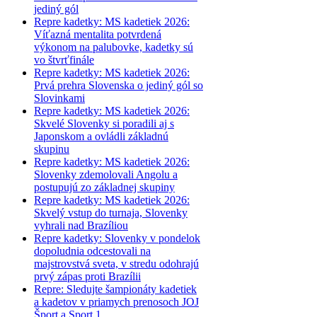
jediný gól
Repre kadetky: MS kadetiek 2026:
Víťazná mentalita potvrdená
výkonom na palubovke, kadetky sú
vo štvrťfinále
Repre kadetky: MS kadetiek 2026:
Prvá prehra Slovenska o jediný gól so
Slovinkami
Repre kadetky: MS kadetiek 2026:
Skvelé Slovenky si poradili aj s
Japonskom a ovládli základnú
skupinu
Repre kadetky: MS kadetiek 2026:
Slovenky zdemolovali Angolu a
postupujú zo základnej skupiny
Repre kadetky: MS kadetiek 2026:
Skvelý vstup do turnaja, Slovenky
vyhrali nad Brazíliou
Repre kadetky: Slovenky v pondelok
dopoludnia odcestovali na
majstrovstvá sveta, v stredu odohrajú
prvý zápas proti Brazílii
Repre: Sledujte šampionáty kadetiek
a kadetov v priamych prenosoch JOJ
Šport a Sport 1