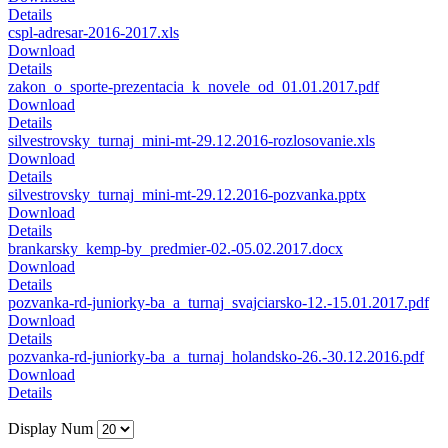
Details
cspl-adresar-2016-2017.xls
Download
Details
zakon_o_sporte-prezentacia_k_novele_od_01.01.2017.pdf
Download
Details
silvestrovsky_turnaj_mini-mt-29.12.2016-rozlosovanie.xls
Download
Details
silvestrovsky_turnaj_mini-mt-29.12.2016-pozvanka.pptx
Download
Details
brankarsky_kemp-by_predmier-02.-05.02.2017.docx
Download
Details
pozvanka-rd-juniorky-ba_a_turnaj_svajciarsko-12.-15.01.2017.pdf
Download
Details
pozvanka-rd-juniorky-ba_a_turnaj_holandsko-26.-30.12.2016.pdf
Download
Details
Display Num