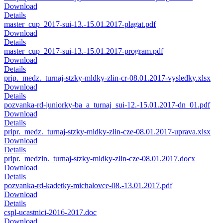
Download
Details
master_cup_2017-sui-13.-15.01.2017-plagat.pdf
Download
Details
master_cup_2017-sui-13.-15.01.2017-program.pdf
Download
Details
prip._medz._turnaj-stzky-mldky-zlin-cr-08.01.2017-vysledky.xlsx
Download
Details
pozvanka-rd-juniorky-ba_a_turnaj_sui-12.-15.01.2017-dn_01.pdf
Download
Details
pripr._medz._turnaj-stzky-mldky-zlin-cze-08.01.2017-uprava.xlsx
Download
Details
pripr._medzin._turnaj-stzky-mldky-zlin-cze-08.01.2017.docx
Download
Details
pozvanka-rd-kadetky-michalovce-08.-13.01.2017.pdf
Download
Details
cspl-ucastnici-2016-2017.doc
Download