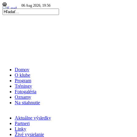
06 Aug 2026, 19:56
|
Repre kadetky: MS kadetiek 2026: O medaily hrať…
|
04 Aug 2026, 13:02
|
Repre kadetky: MS kadetiek 2026: Víťazná…
|
Domov
O klube
Program
Tréningy
Fotogaléria
Oznamy
Na stiahnutie
Aktuálne výsledky
Partneri
Linky
Živé vysielanie