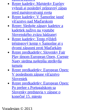
Repre kadetky: Majsterky Európy
vyhrali aj posledný prípravný zápas
pred majstrovstvami sveta
Repre kadetky: V Šamoríne jasné
víťazstvo nad Maďarskom
Repre: Sledujte zápasy kadetov a
kadetiek naživo na youtube
Slovenského zväzu hádzanej
Repre kadetky: Tento týždeň
tréningový kemp v Šamoríne aj s
dvomi zápasmi proti Maďarkám
Repre predkadetky: Slovenky Fair
Play tímom European Open, Csenge
Nagy siedma najlepšia strelkyňa
turnaja
Repre predkadetky: European Open:
V poslednom zápase víťazstvo
Sloveniek
Repre predkadetky: European Open:
Po prehre s Portugalskom sa
Slovenky predstavia v zápase o
konečné 15. miesto
Voradesign © 2013