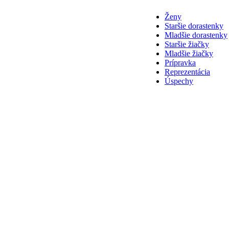
Ženy
Staršie dorastenky
Mladšie dorastenky
Staršie žiačky
Mladšie žiačky
Prípravka
Reprezentácia
Úspechy