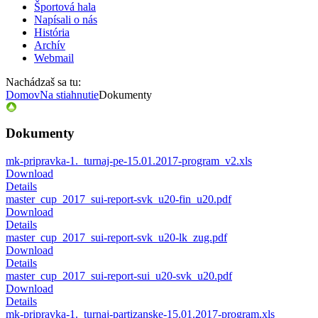
Športová hala
Napísali o nás
História
Archív
Webmail
Nachádzaš sa tu:
Domov
Na stiahnutie
Dokumenty
Dokumenty
mk-pripravka-1._turnaj-pe-15.01.2017-program_v2.xls
Download
Details
master_cup_2017_sui-report-svk_u20-fin_u20.pdf
Download
Details
master_cup_2017_sui-report-svk_u20-lk_zug.pdf
Download
Details
master_cup_2017_sui-report-sui_u20-svk_u20.pdf
Download
Details
mk-pripravka-1._turnaj-partizanske-15.01.2017-program.xls