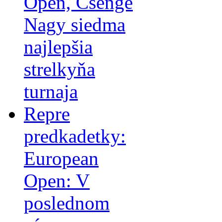
Open, Csenge
Nagy siedma
najlepšia
strelkyňa
turnaja
Repre
predkadetky:
European
Open: V
poslednom