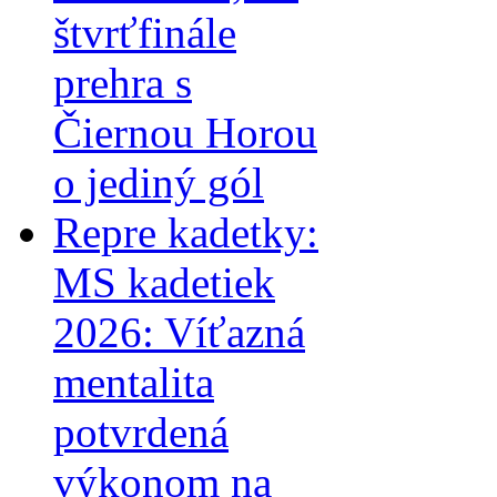
štvrťfinále
prehra s
Čiernou Horou
o jediný gól
Repre kadetky:
MS kadetiek
2026: Víťazná
mentalita
potvrdená
výkonom na