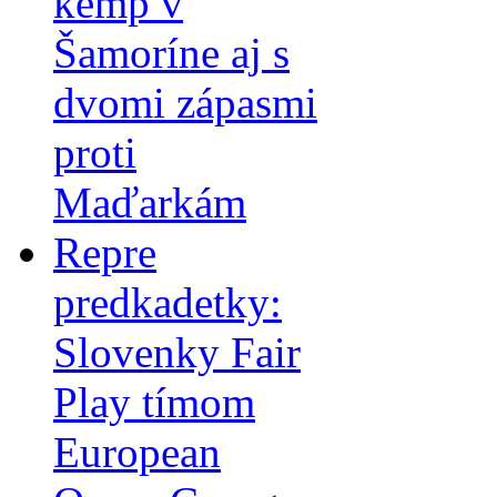
kemp v
Šamoríne aj s
dvomi zápasmi
proti
Maďarkám
Repre
predkadetky:
Slovenky Fair
Play tímom
European