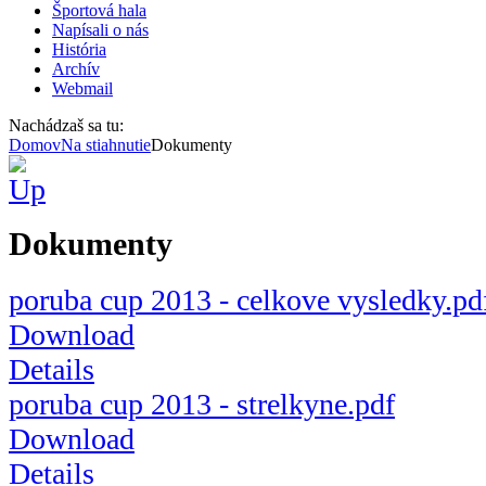
Športová hala
Napísali o nás
História
Archív
Webmail
Nachádzaš sa tu:
Domov
Na stiahnutie
Dokumenty
Dokumenty
poruba cup 2013 - celkove vysledky.pd
Download
Details
poruba cup 2013 - strelkyne.pdf
Download
Details