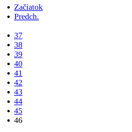
Začiatok
Predch.
...
37
38
39
40
41
42
43
44
45
46
...