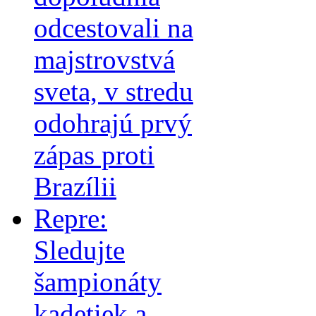
odcestovali na
majstrovstvá
sveta, v stredu
odohrajú prvý
zápas proti
Brazílii
Repre:
Sledujte
šampionáty
kadetiek a