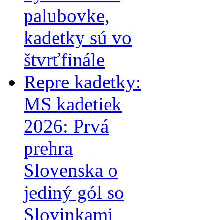
palubovke,
kadetky sú vo
štvrťfinále
Repre kadetky:
MS kadetiek
2026: Prvá
prehra
Slovenska o
jediný gól so
Slovinkami