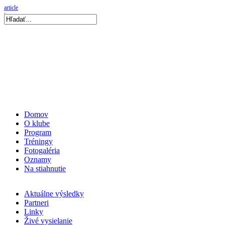
04 Aug 2026, 13:02
|
Repre kadetky: MS kadetiek 2026: Víťazná…
|
06 Aug 2026, 19:56
|
Repre kadetky: MS kadetiek 2026: O medaily hrať…
|
Domov
O klube
Program
Tréningy
Fotogaléria
Oznamy
Na stiahnutie
Aktuálne výsledky
Partneri
Linky
Živé vysielanie