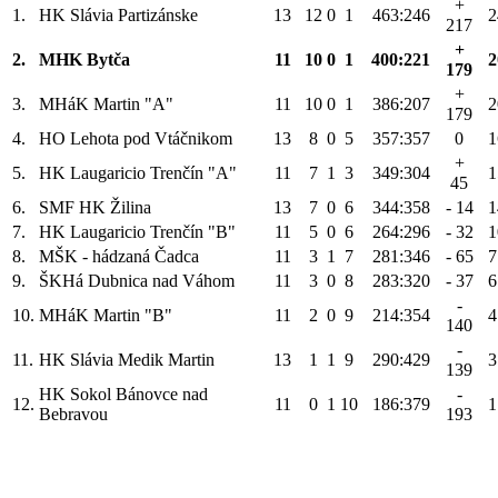
+
1.
HK Slávia Partizánske
13
12
0
1
463:246
2
217
+
2.
MHK Bytča
11
10
0
1
400:221
2
179
+
3.
MHáK Martin "A"
11
10
0
1
386:207
2
179
4.
HO Lehota pod Vtáčnikom
13
8
0
5
357:357
0
1
+
5.
HK Laugaricio Trenčín "A"
11
7
1
3
349:304
1
45
6.
SMF HK Žilina
13
7
0
6
344:358
- 14
1
7.
HK Laugaricio Trenčín "B"
11
5
0
6
264:296
- 32
1
8.
MŠK - hádzaná Čadca
11
3
1
7
281:346
- 65
7
9.
ŠKHá Dubnica nad Váhom
11
3
0
8
283:320
- 37
6
-
10.
MHáK Martin "B"
11
2
0
9
214:354
4
140
-
11.
HK Slávia Medik Martin
13
1
1
9
290:429
3
139
HK Sokol Bánovce nad
-
12.
11
0
1
10
186:379
1
Bebravou
193