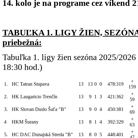
14. kolo je na programe cez víkend 21
TABUĽKA 1. LIGY ŽIEN, SEZÓNA 
priebežná:
Tabuľka 1. ligy žien sezóna 2025/2026
18:30 hod.)
+
1.
HC Tatran Stupava
13
13
0
0
478:319
159
+
2.
HK Laugaricio Trenčín
13
9
1
3
421:362
59
+
3.
HK Slovan Duslo Šaľa "B"
13
9
0
4
450:381
69
+
4
HKM Šurany
13
8
1
4
392:329
63
+
5.
HC DAC Dunajská Streda "B"
13
8
0
5
448:401
47