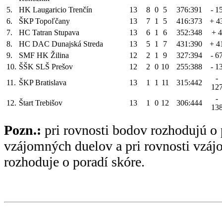
5.
HK Laugaricio Trenčín
13
8
0
5
376:391
- 1
6.
ŠKP Topoľčany
13
7
1
5
416:373
+ 4
7.
HC Tatran Stupava
13
6
1
6
352:348
+ 4
8.
HC DAC Dunajská Streda
13
5
1
7
431:390
+ 4
9.
SMF HK Žilina
12
2
1
9
327:394
- 6
10.
ŠŠK SLŠ Prešov
12
2
0
10
255:388
- 1
-
11.
ŠKP Bratislava
13
1
1
11
315:442
12
-
12.
Štart Trebišov
13
1
0
12
306:444
13
Pozn.:
pri rovnosti bodov rozhodujú o 
vzájomných duelov a pri rovnosti vzá
rozhoduje o poradí skóre.