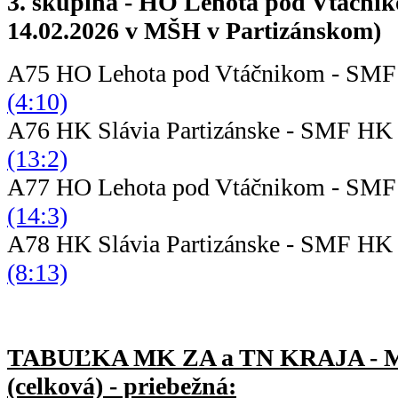
3. skupina - HO Lehota pod Vtáčnik
14.02.2026 v MŠH v Partizánskom)
A75 HO Lehota pod Vtáčnikom - SM
(4:10)
A76 HK Slávia Partizánske - SMF
(13:2)
A77 HO Lehota pod Vtáčnikom - SM
(14:3)
A78 HK Slávia Partizánske - SMF 
(8:13)
TABUĽKA MK ZA a TN KRAJA -
(celková) - priebežná: