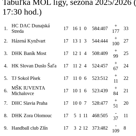
Tabuľka MOL ligy, sezóna 2025/2026 (
17:30 hod.)
HC DAC Dunajská
+
1.
17
16
1
0
584:407
33
Streda
177
+
2.
Házená Kynžvart
17
13
1
3
544:444
27
100
+
3.
DHK Baník Most
17
12
1
4
508:409
25
99
+
4.
HK Slovan Duslo Šaľa
17
11
2
4
524:457
24
67
+
5.
TJ Sokol Písek
17
11
0
6
523:512
22
11
MŠK IUVENTA
+
6.
17
10
1
6
523:439
21
Michalovce
84
+
7.
DHC Slavia Praha
17
10
0
7
528:477
20
51
-
8.
DHK Zora Olomouc
17
5
1
11
468:505
11
37
-
9.
Handball club Zlín
17
3
2
12
373:482
8
109