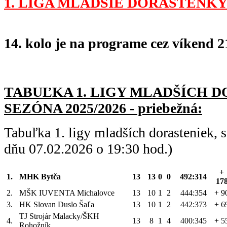
1. LIGA MLADŠIE DORASTENKY
14. kolo je na programe cez víkend 21
TABUĽKA 1. LIGY MLADŠÍC
H D
SEZÓNA 2025/2026 - priebežná:
Tabuľka 1. ligy mladších dorasteniek,
dňu 07.02.2026 o 19:30 hod.)
+
1.
MHK Bytča
13
13
0
0
492:314
17
2.
MŠK IUVENTA Michalovce
13
10
1
2
444:354
+ 9
3.
HK Slovan Duslo Šaľa
13
10
1
2
442:373
+ 6
TJ Strojár Malacky/ŠKH
4.
13
8
1
4
400:345
+ 5
Rohožník