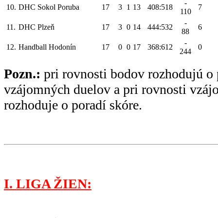
-
10.
DHC Sokol Poruba
17
3
1
13
408:518
7
110
-
11.
DHC Plzeň
17
3
0
14
444:532
6
88
-
12.
Handball Hodonín
17
0
0
17
368:612
0
244
Pozn.:
pri rovnosti bodov rozhodujú o 
vzájomných duelov a pri rovnosti vzá
rozhoduje o poradí skóre.
I. LIGA ŽIEN: