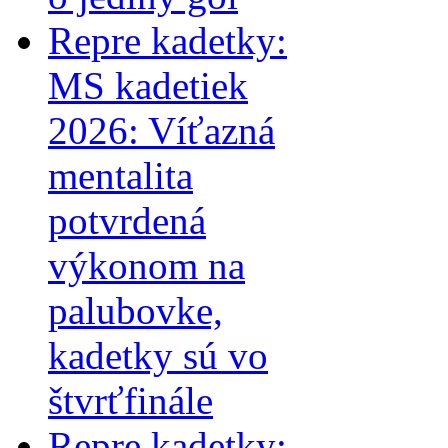
Repre kadetky:
MS kadetiek
2026: Víťazná
mentalita
potvrdená
výkonom na
palubovke,
kadetky sú vo
štvrťfinále
Repre kadetky: