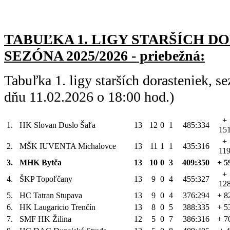
TABUĽKA 1. LIGY STARŠÍC
H DO
SEZÓNA 2025/2026 - priebežná:
Tabuľka 1. ligy starších dorasteniek, 
dňu 11.02.2026 o 18:00 hod.)
+
1.
HK Slovan Duslo Šaľa
13
12
0
1
485:334
15
+
2.
MŠK IUVENTA Michalovce
13
11
1
1
435:316
11
3.
MHK Bytča
13
10
0
3
409:350
+ 5
+
4.
ŠKP Topoľčany
13
9
0
4
455:327
12
5.
HC Tatran Stupava
13
9
0
4
376:294
+ 8
6.
HK Laugaricio Trenčín
13
8
0
5
388:335
+ 5
7.
SMF HK Žilina
12
5
0
7
386:316
+ 7