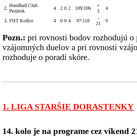
Handball Club
+
2.
4
2
0
2
109:106
4
Pezinok
3
-
3.
FHT Košice
4
0
0
4
97:118
0
21
Pozn.:
pri rovnosti bodov rozhodujú o 
vzájomných duelov a pri rovnosti vzá
rozhoduje o poradí skóre.
1. LIGA STARŠIE DORASTENKY
14. kolo je na programe cez víkend 21