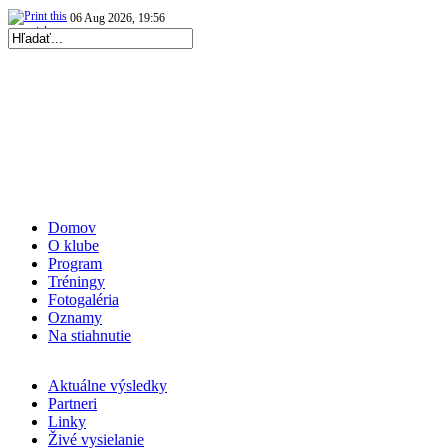
06 Aug 2026, 19:56
|
Repre kadetky: MS kadetiek 2026: O medaily hrať…
|
07 Aug 2026, 20:05
|
Repre kadetky: MS kadetiek 2026: Skvelé Slovenky…
|
Domov
O klube
Program
Tréningy
Fotogaléria
Oznamy
Na stiahnutie
Aktuálne výsledky
Partneri
Linky
Živé vysielanie