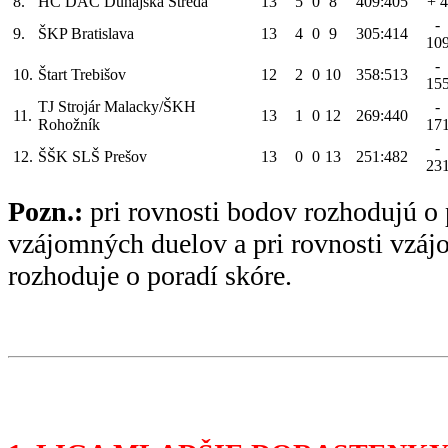
8.
HC DAC Dunajská Streda
13
5
0
8
409:405
+ 4
-
9.
ŠKP Bratislava
13
4
0
9
305:414
10
-
10.
Štart Trebišov
12
2
0
10
358:513
15
TJ Strojár Malacky/ŠKH
-
11.
13
1
0
12
269:440
Rohožník
17
-
12.
ŠŠK SLŠ Prešov
13
0
0
13
251:482
23
Pozn.:
pri rovnosti bodov rozhodujú o 
vzájomných duelov a pri rovnosti vzá
rozhoduje o poradí skóre.