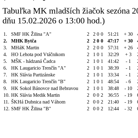
Tabuľka MK mladších žiačok sezóna 2
dňu 15.02.2026 o 13:00 hod.)
1.
SMF HK Žilina "A"
2
2
0
0
51:21
+ 30
2.
MHK Bytča
2
2
0
0
47:17
+ 30
3.
MHáK Martin
2
2
0
0
57:31
+ 26
4.
HO Lehota pod Vtáčnikom
2
1
0
1
32:29
+ 3
5.
MŠK - hádzaná Čadca
2
1
0
1
41:42
- 1
6.
HK Laugaricio Trenčín "A"
2
1
0
1
38:39
- 1
7.
HK Slávia Partizánske
2
1
0
1
33:34
- 1
8.
HK Laugaricio Trenčín "B"
2
1
0
1
48:54
- 6
9.
HK Sokol Bánovce nad Bebravou
2
1
0
1
38:48
- 10
10.
HK Slávia Medik Martin
2
0
0
2
36:55
- 19
11.
ŠKHá Dubnica nad Váhom
2
0
0
2
21:40
- 19
12.
SMF HK Žilina "B"
2
0
0
2
12:44
- 32