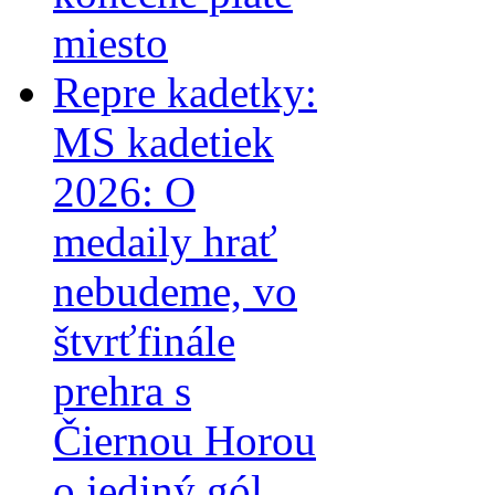
miesto
Repre kadetky:
MS kadetiek
2026: O
medaily hrať
nebudeme, vo
štvrťfinále
prehra s
Čiernou Horou
o jediný gól