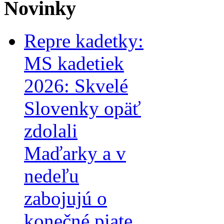
Novinky
Repre kadetky:
MS kadetiek
2026: Skvelé
Slovenky opäť
zdolali
Maďarky a v
nedeľu
zabojujú o
konečné piate