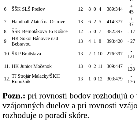
+
6.
ŠŠK SLŠ Prešov
12
8
0
4
389:344
45
+
7.
Handball Zlatná na Ostrove
13
6
2
5
414:377
37
8.
ŠŠK Bernolákova 16 Košice
12
5
0
7
382:397
- 17
HK Sokol Bánovce nad
9.
13
4
1
8
393:420
- 27
Bebravou
-
10.
ŠKP Bratislava
13
2
1
10
276:397
121
-
11.
HK Junior Močenok
13
0
2
11
309:447
138
TJ Strojár Malacky/ŠKH
-
12.
13
1
0
12
303:479
Rohožník
176
Pozn.:
pri rovnosti bodov rozhodujú o 
vzájomných duelov a pri rovnosti vzá
rozhoduje o poradí skóre.