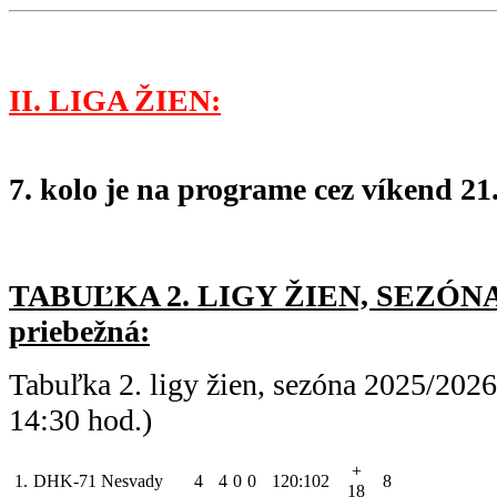
II. LIGA ŽIEN:
7. kolo je na programe cez víkend 21.
TABUĽKA 2. LIGY ŽIEN, SEZÓNA 
priebežná:
Tabuľka 2. ligy žien, sezóna 2025/202
14:30 hod.)
+
1.
DHK-71 Nesvady
4
4
0
0
120:102
8
18