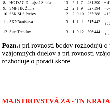
8.
HC DAC Dunajská Streda
13
5
1
7
431:390
+ 4
9.
SMF HK Žilina
12
2
1
9
327:394
- 6
10.
ŠŠK SLŠ Prešov
12
2
0
10
255:388
- 1
-
11.
ŠKP Bratislava
13
1
1
11
315:442
12
-
12.
Štart Trebišov
13
1
0
12
306:444
13
Pozn.:
pri rovnosti bodov rozhodujú o 
vzájomných duelov a pri rovnosti vzá
rozhoduje o poradí skóre.
MAJSTROVSTVÁ ZA - TN KRAJA 