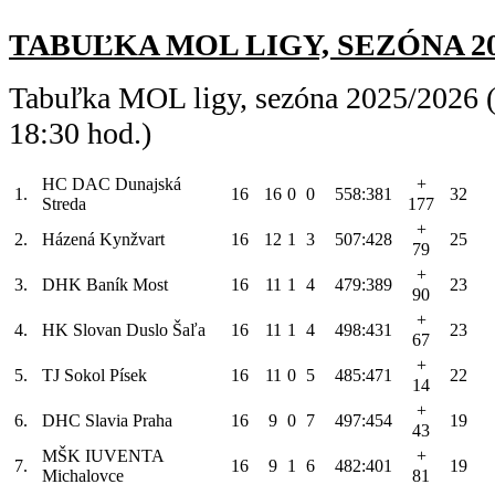
TABUĽKA MOL LIGY, SEZÓNA 2025/
Tabuľka MOL ligy, sezóna 2025/2026 (
18:30 hod.)
HC DAC Dunajská
+
1.
16
16
0
0
558:381
32
Streda
177
+
2.
Házená Kynžvart
16
12
1
3
507:428
25
79
+
3.
DHK Baník Most
16
11
1
4
479:389
23
90
+
4.
HK Slovan Duslo Šaľa
16
11
1
4
498:431
23
67
+
5.
TJ Sokol Písek
16
11
0
5
485:471
22
14
+
6.
DHC Slavia Praha
16
9
0
7
497:454
19
43
MŠK IUVENTA
+
7.
16
9
1
6
482:401
19
Michalovce
81