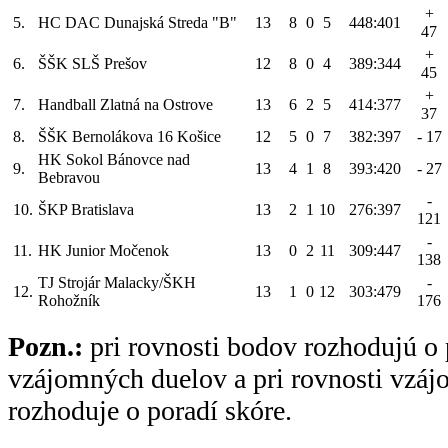
+
5.
HC DAC Dunajská Streda "B"
13
8
0
5
448:401
47
+
6.
ŠŠK SLŠ Prešov
12
8
0
4
389:344
45
+
7.
Handball Zlatná na Ostrove
13
6
2
5
414:377
37
8.
ŠŠK Bernolákova 16 Košice
12
5
0
7
382:397
- 17
HK Sokol Bánovce nad
9.
13
4
1
8
393:420
- 27
Bebravou
-
10.
ŠKP Bratislava
13
2
1
10
276:397
121
-
11.
HK Junior Močenok
13
0
2
11
309:447
138
TJ Strojár Malacky/ŠKH
-
12.
13
1
0
12
303:479
Rohožník
176
Pozn.:
pri rovnosti bodov rozhodujú o 
vzájomných duelov a pri rovnosti vzá
rozhoduje o poradí skóre.