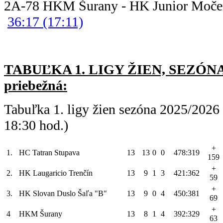
2A-78 HKM Šurany - HK Ju
36:17 (17:11)
TABUĽKA 1. LIGY ŽIEN, SEZÓNA 
priebežná:
Tabuľka 1. ligy žien sezóna 2025/2026
18:30 hod.)
+
1.
HC Tatran Stupava
13
13
0
0
478:319
159
+
2.
HK Laugaricio Trenčín
13
9
1
3
421:362
59
+
3.
HK Slovan Duslo Šaľa "B"
13
9
0
4
450:381
69
+
4
HKM Šurany
13
8
1
4
392:329
63