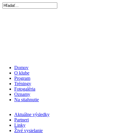
Domov
O klube
Program
Tréningy
Fotogaléria
Oznamy
Na stiahnutie
Aktuálne výsledky
Partneri
Linky
Živé vysielanie