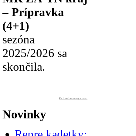
– Prípravka
(4+1)
sezóna
2025/2026 sa
skončila.
Pictureframeguys.com
Novinky
Repre kadetky: