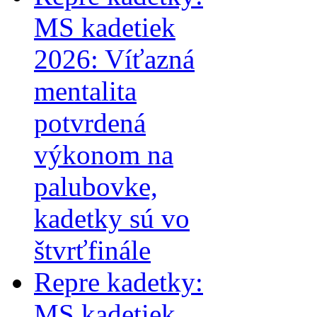
MS kadetiek
2026: Víťazná
mentalita
potvrdená
výkonom na
palubovke,
kadetky sú vo
štvrťfinále
Repre kadetky:
MS kadetiek