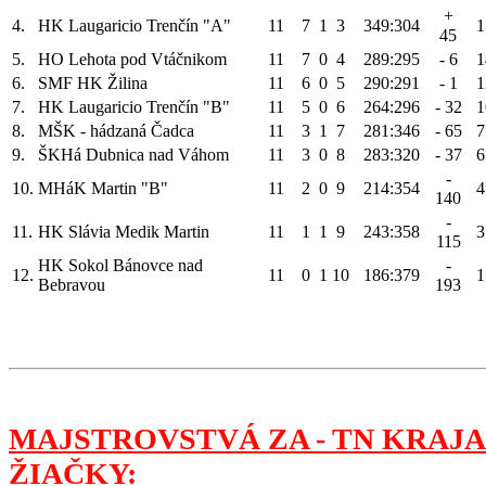
+
4.
HK Laugaricio Trenčín "A"
11
7
1
3
349:304
1
45
5.
HO Lehota pod Vtáčnikom
11
7
0
4
289:295
- 6
1
6.
SMF HK Žilina
11
6
0
5
290:291
- 1
1
7.
HK Laugaricio Trenčín "B"
11
5
0
6
264:296
- 32
1
8.
MŠK - hádzaná Čadca
11
3
1
7
281:346
- 65
7
9.
ŠKHá Dubnica nad Váhom
11
3
0
8
283:320
- 37
6
-
10.
MHáK Martin "B"
11
2
0
9
214:354
4
140
-
11.
HK Slávia Medik Martin
11
1
1
9
243:358
3
115
HK Sokol Bánovce nad
-
12.
11
0
1
10
186:379
1
Bebravou
193
MAJSTROVSTVÁ ZA - TN KRAJA
ŽIAČKY: