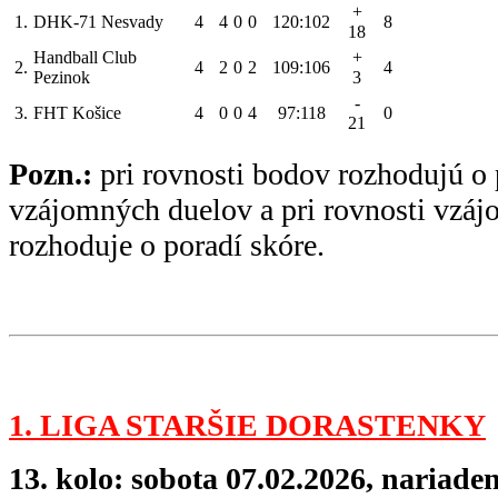
+
1.
DHK-71 Nesvady
4
4
0
0
120:102
8
18
Handball Club
+
2.
4
2
0
2
109:106
4
Pezinok
3
-
3.
FHT Košice
4
0
0
4
97:118
0
21
Pozn.:
pri rovnosti bodov rozhodujú o 
vzájomných duelov a pri rovnosti vzá
rozhoduje o poradí skóre.
1. LIGA STARŠIE DORASTENKY
13. kolo: sobota 07.02.2026, nariade