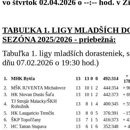
vo štvrtok 02.04.2026 o --:-- hod. v Ži
TABUĽKA 1. LIGY MLADŠÍC
H D
SEZÓNA 2025/2026 - priebežná:
Tabuľka 1. ligy mladších dorasteniek,
dňu 07.02.2026 o 19:30 hod.)
+
1.
MHK Bytča
13
13
0
0
492:314
17
2.
MŠK IUVENTA Michalovce
13
10
1
2
444:354
+ 9
3.
HK Slovan Duslo Šaľa
13
10
1
2
442:373
+ 6
TJ Strojár Malacky/ŠKH
4.
13
8
1
4
400:345
+ 5
Rohožník
5.
HK Laugaricio Trenčín
13
8
0
5
376:391
- 1
6.
ŠKP Topoľčany
13
7
1
5
416:373
+ 4
7.
HC Tatran Stupava
13
6
1
6
352:348
+ 4