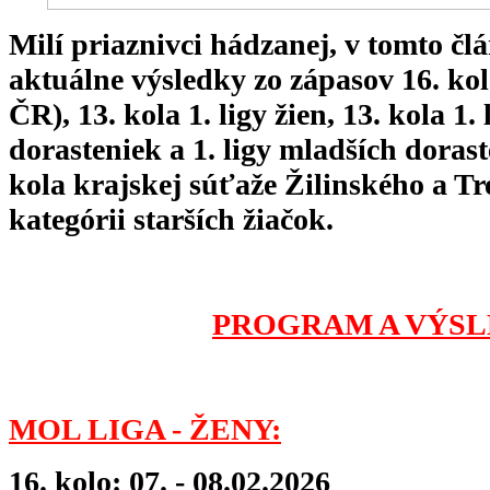
Milí priaznivci hádzanej, v tomto 
aktuálne výsledky zo zápasov 16. ko
ČR), 13. kola 1. ligy žien, 13. kola 1. 
dorasteniek a 1. ligy mladších dorast
kola krajskej súťaže Žilinského a T
kategórii starších žiačok.
PROGRAM A VÝSL
MOL LIGA - ŽENY:
16. kolo: 07. - 08.02.2026