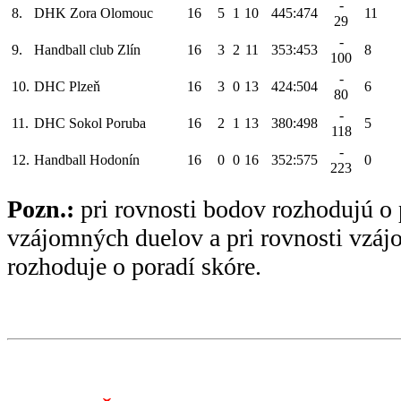
-
8.
DHK Zora Olomouc
16
5
1
10
445:474
11
29
-
9.
Handball club Zlín
16
3
2
11
353:453
8
100
-
10.
DHC Plzeň
16
3
0
13
424:504
6
80
-
11.
DHC Sokol Poruba
16
2
1
13
380:498
5
118
-
12.
Handball Hodonín
16
0
0
16
352:575
0
223
Pozn.:
pri rovnosti bodov rozhodujú o 
vzájomných duelov a pri rovnosti vzá
rozhoduje o poradí skóre.