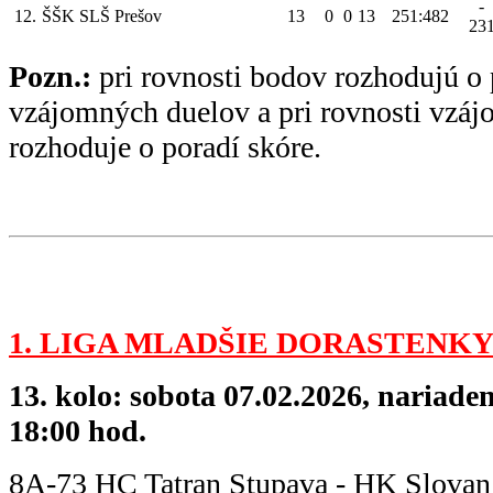
-
12.
ŠŠK SLŠ Prešov
13
0
0
13
251:482
23
Pozn.:
pri rovnosti bodov rozhodujú o 
vzájomných duelov a pri rovnosti vzá
rozhoduje o poradí skóre.
1. LIGA MLADŠIE DORASTENKY
13. kolo: sobota 07.02.2026, nariade
18:00 hod.
8A-73 HC Tatran Stupava - HK Slov