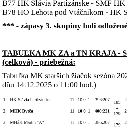
B77 HK Slávia Partizánske - SMF HK 
B78 HO Lehota pod Vtáčnikom - HK S
*** - zápasy 3. skupiny boli odložené
TABUĽKA MK ZA a TN KRAJA - 
(celková) - priebežná:
Tabuľka MK starších žiačok sezóna 20
dňu 14.12.2025 o 11:00 hod.)
+
1.
HK Slávia Partizánske
11
10
0
1
393:207
2
185
+
2.
MHK Bytča
11
10
0
1
400:221
2
179
+
3.
MHáK Martin "A"
11
10
0
1
386:207
2
179