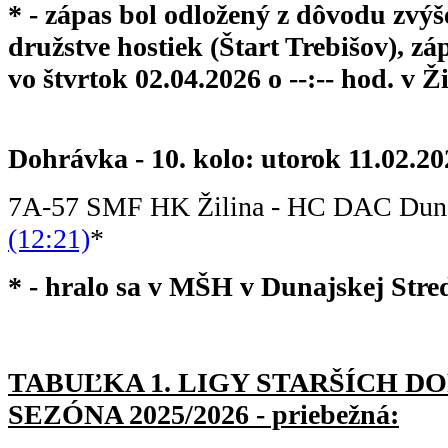
* - zápas bol odložený z dôvodu zvýš
družstve hostiek (Štart Trebišov), z
vo štvrtok 02.04.2026 o --:-- hod. v Ži
Dohrávka - 10. kolo: utorok 11.02.20
7A-57 SMF HK Žilina - HC DAC Dun
(12:21)
*
* - hralo sa v MŠH v Dunajskej Stre
TABUĽKA 1. LIGY STARŠÍC
H DO
SEZÓNA 2025/2026 - priebežná: