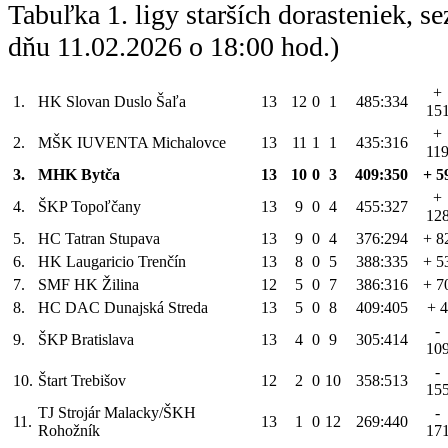
Tabuľka 1. ligy starších dorasteniek, 
dňu 11.02.2026 o 18:00 hod.)
+
1.
HK Slovan Duslo Šaľa
13
12
0
1
485:334
15
+
2.
MŠK IUVENTA Michalovce
13
11
1
1
435:316
11
3.
MHK Bytča
13
10
0
3
409:350
+ 5
+
4.
ŠKP Topoľčany
13
9
0
4
455:327
12
5.
HC Tatran Stupava
13
9
0
4
376:294
+ 8
6.
HK Laugaricio Trenčín
13
8
0
5
388:335
+ 5
7.
SMF HK Žilina
12
5
0
7
386:316
+ 7
8.
HC DAC Dunajská Streda
13
5
0
8
409:405
+ 4
-
9.
ŠKP Bratislava
13
4
0
9
305:414
10
-
10.
Štart Trebišov
12
2
0
10
358:513
15
TJ Strojár Malacky/ŠKH
-
11.
13
1
0
12
269:440
Rohožník
17