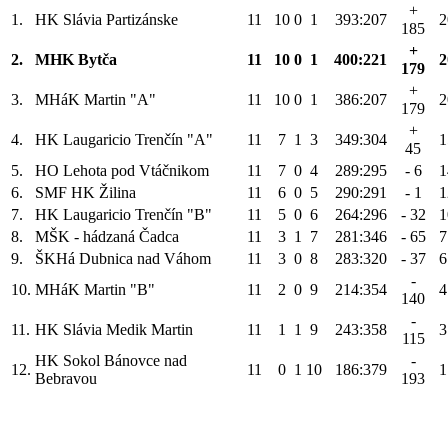
+
1.
HK Slávia Partizánske
11
10
0
1
393:207
2
185
+
2.
MHK Bytča
11
10
0
1
400:221
2
179
+
3.
MHáK Martin "A"
11
10
0
1
386:207
2
179
+
4.
HK Laugaricio Trenčín "A"
11
7
1
3
349:304
1
45
5.
HO Lehota pod Vtáčnikom
11
7
0
4
289:295
- 6
1
6.
SMF HK Žilina
11
6
0
5
290:291
- 1
1
7.
HK Laugaricio Trenčín "B"
11
5
0
6
264:296
- 32
1
8.
MŠK - hádzaná Čadca
11
3
1
7
281:346
- 65
7
9.
ŠKHá Dubnica nad Váhom
11
3
0
8
283:320
- 37
6
-
10.
MHáK Martin "B"
11
2
0
9
214:354
4
140
-
11.
HK Slávia Medik Martin
11
1
1
9
243:358
3
115
HK Sokol Bánovce nad
-
12.
11
0
1
10
186:379
1
Bebravou
193