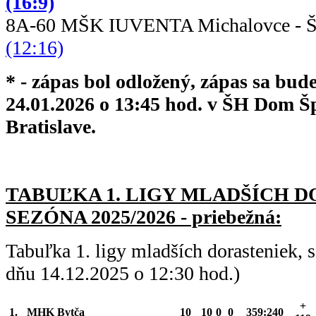
(16:9)
8A-60 MŠK IUVENTA Michalovce - 
(12:16)
* - zápas bol odložený, zápas sa bud
24.01.2026 o 13:45 hod. v ŠH Dom Šp
Bratislave.
TABUĽKA 1. LIGY MLADŠÍC
H D
SEZÓNA 2025/2026 - priebežná:
Tabuľka 1. ligy mladších dorasteniek,
dňu 14.12.2025 o 12:30 hod.)
+
1.
MHK Bytča
10
10
0
0
359:240