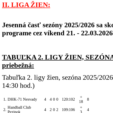
II. LIGA ŽIEN:
Jesenná časť sezóny 2025/2026 sa skon
programe cez víkend 21. - 22.03.2026
TABUĽKA 2. LIGY ŽIEN, SEZÓNA 
priebežná:
Tabuľka 2. ligy žien, sezóna 2025/202
14:30 hod.)
+
1.
DHK-71 Nesvady
4
4
0
0
120:102
8
18
Handball Club
+
2.
4
2
0
2
109:106
4
Pezinok
3