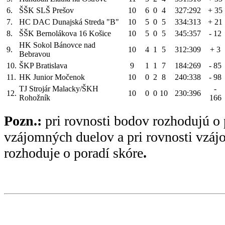
6.
ŠŠK SLŠ Prešov
10
6
0
4
327:292
+ 35
7.
HC DAC Dunajská Streda "B"
10
5
0
5
334:313
+ 21
8.
ŠŠK Bernolákova 16 Košice
10
5
0
5
345:357
- 12
HK Sokol Bánovce nad
9.
10
4
1
5
312:309
+ 3
Bebravou
10.
ŠKP Bratislava
9
1
1
7
184:269
- 85
11.
HK Junior Močenok
10
0
2
8
240:338
- 98
TJ Strojár Malacky/ŠKH
-
12.
10
0
0
10
230:396
Rohožník
166
Pozn.:
pri rovnosti bodov rozhodujú o 
vzájomných duelov a pri rovnosti vzá
rozhoduje o poradí skóre
.