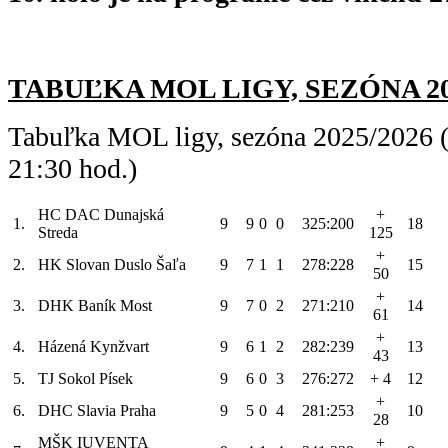
TABUĽKA MOL LIGY, SEZÓNA 2025/
Tabuľka MOL ligy, sezóna 2025/2026 (
21:30 hod.)
HC DAC Dunajská
+
1.
9
9
0
0
325:200
18
Streda
125
+
2.
HK Slovan Duslo Šaľa
9
7
1
1
278:228
15
50
+
3.
DHK Baník Most
9
7
0
2
271:210
14
61
+
4.
Házená Kynžvart
9
6
1
2
282:239
13
43
5.
TJ Sokol Písek
9
6
0
3
276:272
+ 4
12
+
6.
DHC Slavia Praha
9
5
0
4
281:253
10
28
MŠK IUVENTA
+