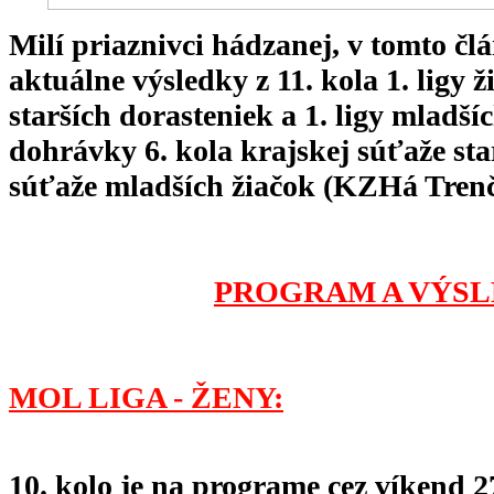
Milí priaznivci hádzanej, v tomto 
aktuálne výsledky z 11. kola 1. ligy ži
starších dorasteniek a 1. ligy mladší
dohrávky 6. kola krajskej súťaže sta
súťaže mladších žiačok (KZHá Trenčí
PROGRAM A VÝSL
MOL LIGA - ŽENY:
10. kolo je na programe cez víkend 27