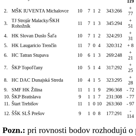
119
+
2.
MŠK IUVENTA Michalovce
10
7
1
2
343:266
77
TJ Strojár Malacky/ŠKH
+
3.
11
7
1
3
345:294
Rohožník
51
+
4.
HK Slovan Duslo Šaľa
10
7
1
2
324:293
31
5.
HK Laugaricio Trenčín
11
7
0
4
320:312
+ 8
+
6.
HC Tatran Stupava
10
6
1
3
269:248
21
+
7.
ŠKP Topoľčany
10
5
1
4
317:292
25
+
8.
HC DAC Dunajská Streda
10
4
1
5
323:295
28
9.
SMF HK Žilina
11
1
1
9
296:368
- 72
10.
ŠKP Bratislava
9
1
1
7
231:308
- 77
11.
Štart Trebišov
11
1
0
10
263:360
- 97
-
12.
ŠŠK SLŠ Prešov
9
1
0
8
177:291
114
Pozn.:
pri rovnosti bodov rozhodujú o 