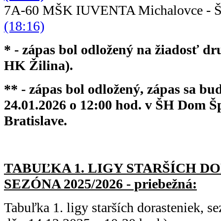
7A-60 MŠK IUVENTA Michalovce - 
(18:16)
* - zápas bol odložený na žiadosť d
HK Žilina).
** - zápas bol odložený, zápas sa b
24.01.2026 o 12:00 hod. v ŠH Dom Šp
Bratislave.
TABUĽKA 1. LIGY STARŠÍC
H DO
SEZÓNA 2025/2026 - priebežná:
Tabuľka 1. ligy starších dorasteniek, 