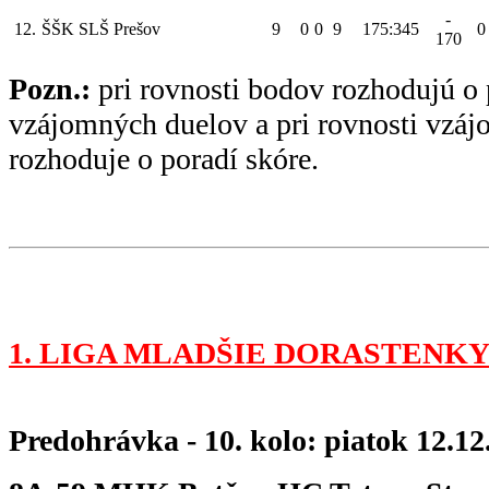
-
12.
ŠŠK SLŠ Prešov
9
0
0
9
175:345
0
170
Pozn.:
pri rovnosti bodov rozhodujú o 
vzájomných duelov a pri rovnosti vzá
rozhoduje o poradí skóre.
1. LIGA MLADŠIE DORASTENKY
Predohrávka - 10. kolo: piatok 12.12