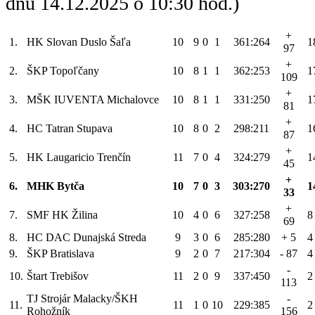
dňu 14.12.2025 o 10:30 hod.)
+
1.
HK Slovan Duslo Šaľa
10
9
0
1
361:264
1
97
+
2.
ŠKP Topoľčany
10
8
1
1
362:253
1
109
+
3.
MŠK IUVENTA Michalovce
10
8
1
1
331:250
1
81
+
4.
HC Tatran Stupava
10
8
0
2
298:211
1
87
+
5.
HK Laugaricio Trenčín
11
7
0
4
324:279
1
45
+
6.
MHK Bytča
10
7
0
3
303:270
1
33
+
7.
SMF HK Žilina
10
4
0
6
327:258
8
69
8.
HC DAC Dunajská Streda
9
3
0
6
285:280
+ 5
4
9.
ŠKP Bratislava
9
2
0
7
217:304
- 87
4
-
10.
Štart Trebišov
11
2
0
9
337:450
2
113
TJ Strojár Malacky/ŠKH
-
11.
11
1
0
10
229:385
2
Rohožník
156