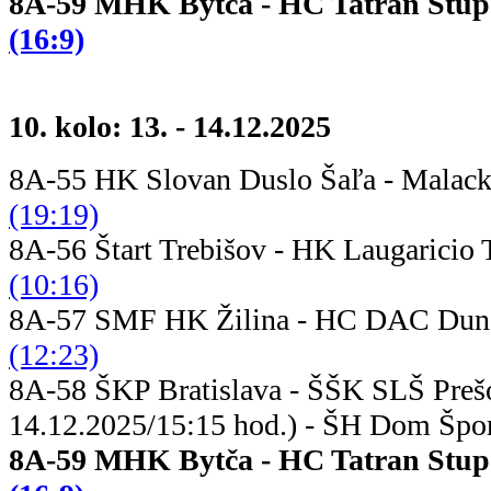
8A-59 MHK Bytča - HC Tatr
(16:9)
10. kolo: 13. - 14.12.2025
8A-55 HK Slovan Duslo Šaľa - Mala
(19:19)
8A-56 Štart Trebišov - HK Laugar
(10:16)
8A-57 SMF HK Žilina - HC DAC Du
(12:23)
8A-58 ŠKP Bratislava - ŠŠK 
14.12.2025/15:15 hod.) - ŠH Dom Šport
8A-59 MHK Bytča - HC Tatr