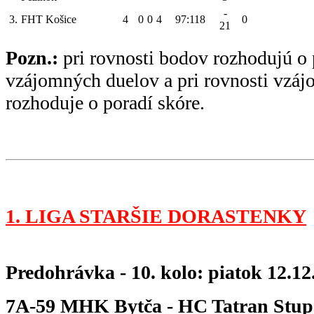
-
3.
FHT Košice
4
0
0
4
97:118
0
21
Pozn.:
pri rovnosti bodov rozhodujú o 
vzájomných duelov a pri rovnosti vzá
rozhoduje o poradí skóre.
1. LIGA STARŠIE DORASTENKY
Predohrávka - 10. kolo: piatok 12.12
7A-59 MHK Bytča - HC Tatr