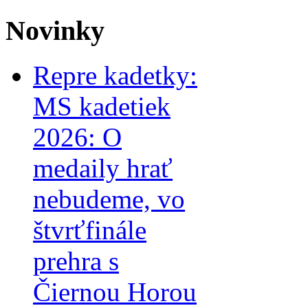
Novinky
Repre kadetky:
MS kadetiek
2026: O
medaily hrať
nebudeme, vo
štvrťfinále
prehra s
Čiernou Horou