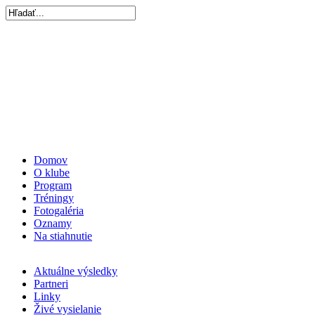
Domov
O klube
Program
Tréningy
Fotogaléria
Oznamy
Na stiahnutie
Aktuálne výsledky
Partneri
Linky
Živé vysielanie