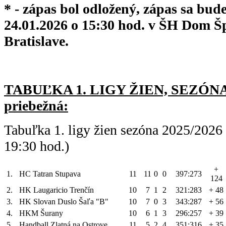
* - zápas bol odložený, zápas sa bud
24.01.2026 o 15:30 hod. v ŠH Dom Šp
Bratislave.
TABUĽKA 1. LIGY ŽIEN, SEZÓNA 
priebežná:
Tabuľka 1. ligy žien sezóna 2025/2026
19:30 hod.)
+
1.
HC Tatran Stupava
11
11
0
0
397:273
124
2.
HK Laugaricio Trenčín
10
7
1
2
321:283
+ 48
3.
HK Slovan Duslo Šaľa "B"
10
7
0
3
343:287
+ 56
4.
HKM Šurany
10
6
1
3
296:257
+ 39
5.
Handball Zlatná na Ostrove
11
5
2
4
351:316
+ 35