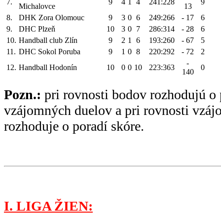
7.
9
4
1
4
241:228
9
Michalovce
13
8.
DHK Zora Olomouc
9
3
0
6
249:266
- 17
6
9.
DHC Plzeň
10
3
0
7
286:314
- 28
6
10.
Handball club Zlín
9
2
1
6
193:260
- 67
5
11.
DHC Sokol Poruba
9
1
0
8
220:292
- 72
2
-
12.
Handball Hodonín
10
0
0
10
223:363
0
140
Pozn.:
pri rovnosti bodov rozhodujú o 
vzájomných duelov a pri rovnosti vzá
rozhoduje o poradí skóre.
I. LIGA ŽIEN: