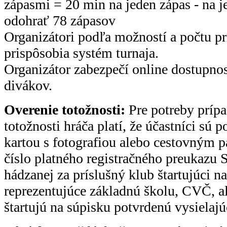
zápasmi = 20 min na jeden zápas - na 
odohrať 78 zápasov
Organizátori podľa možností a počtu p
prispôsobia systém turnaja.
Organizátor zabezpečí online dostupno
divákov.
Overenie totožnosti:
Pre potreby prípa
totožnosti hráča platí, že účastníci sú 
kartou s fotografiou alebo cestovným
číslo platného registračného preukazu
hádzanej za príslušný klub štartujúci na
reprezentujúce základnú školu, CVČ, al
štartujú na súpisku potvrdenú vysielaj