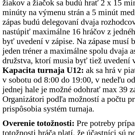
žiakov a žiačok sa budú hrať 2 x 15 mi
minúty na výmenu strán a 5 minút med
zápas budú delegovaní dvaja rozhodco
nastúpiť maximálne 16 hráčov z jednéh
byť uvedení v zápise. Na zápase musí
jeden tréner a maximálne spolu dvaja as
družstva, ktorí musia byť tiež uvedení v
Kapacita turnaja U12:
ak sa hrá v pi
v sobotu od 8:00 do 19:00, v nedeľu od
jednej hale je možné odohrať max 39 z
Organizátori podľa možností a počtu p
prispôsobia systém turnaja.
Overenie totožnosti:
Pre potreby prípa
totožnosti hráča platí, že účastníci sú 