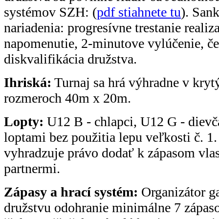
systémov SZH: (
pdf stiahnete tu
). San
nariadenia: progresívne trestanie reali
napomenutie, 2-minutove vylúčenie, če
diskvalifikácia družstva.
Ihriská:
Turnaj sa hrá výhradne v kryt
rozmeroch 40m x 20m.
Lopty:
U12 B - chlapci, U12 G - dievč
loptami bez použitia lepu veľkosti č. 1.
vyhradzuje právo dodať k zápasom vlas
partnermi.
Zápasy a hrací systém:
Organizátor g
družstvu odohranie minimálne 7 zápas