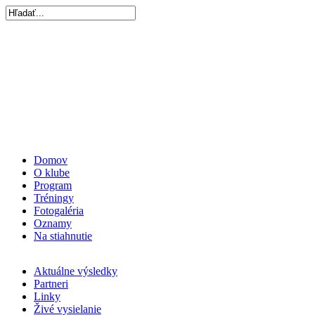
Domov
O klube
Program
Tréningy
Fotogaléria
Oznamy
Na stiahnutie
Aktuálne výsledky
Partneri
Linky
Živé vysielanie