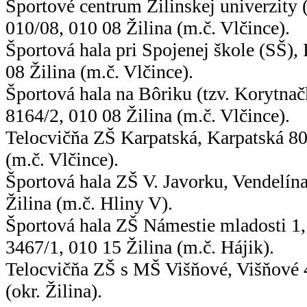
Športové centrum Žilinskej univerzity
(
010/08, 010 08 Žilina (m.č. Vlčince).
Športová hala pri Spojenej škole (SŠ), 
08 Žilina (m.č. Vlčince).
Športová hala na Bôriku (tzv. Korytna
8164/2, 010 08 Žilina (m.č. Vlčince).
Telocvičňa ZŠ Karpatská, Karpatská 80
(m.č. Vlčince).
Športová hala ZŠ V. Javorku, Vendelín
Žilina (m.č. Hliny V).
Športová hala ZŠ Námestie mladosti 1,
3467/1, 010 15 Žilina (m.č. Hájik).
Telocvičňa ZŠ s MŠ Višňové, Višňové 
(okr. Žilina).