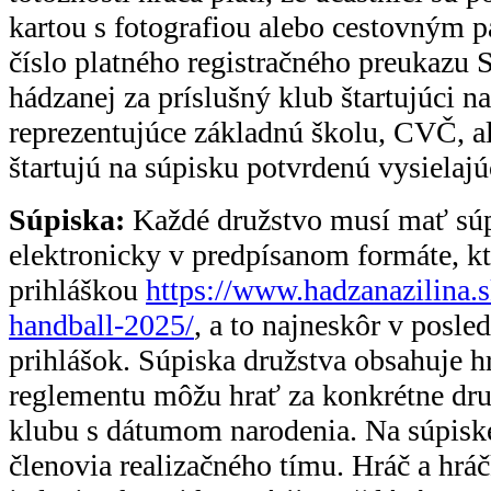
kartou s fotografiou alebo cestovným
číslo platného registračného preukazu
hádzanej za príslušný klub štartujúci na
reprezentujúce základnú školu, CVČ, al
štartujú na súpisku potvrdenú vysielaj
Súpiska:
Každé družstvo musí mať súpi
elektronicky v predpísanom formáte, kt
prihláškou
https://www.hadzanazilina.
handball-2025/
, a to najneskôr v posle
prihlášok. Súpiska družstva obsahuje h
reglementu môžu hrať za konkrétne dru
klubu s dátumom narodenia. Na súpisk
členovia realizačného tímu. Hráč a hrá