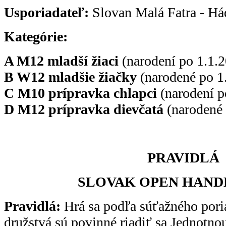
Usporiadateľ:
Slovan Malá Fatra - Hád
Kategórie:
A M12 mladší žiaci
(narodení po 1.1.2
B W12 mladšie žiačky
(narodené po 1
C M10 prípravka chlapci
(narodení p
D M12 prípravka dievčatá
(narodené 
PRAVIDLÁ
SLOVAK OPEN HAND
Pravidlá:
Hrá sa podľa súťažného por
družstvá sú povinné riadiť sa Jednotno