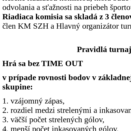
odvolania a sťažnosti na priebeh športov
Riadiaca komisia sa skladá z 3 členo
člen KM SZH a Hlavný organizátor tur
Pravidlá turna
Hrá sa bez TIME OUT
v prípade rovnosti bodov v základne
skupine:
1. vzájomný zápas,
2. rozdiel medzi strelenými a inkasov
3. väčší počet strelených gólov,
4. menší počet inkasovaných gólov,