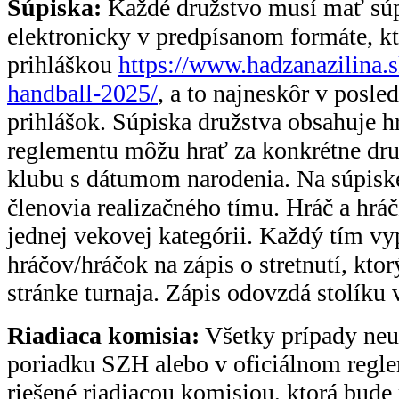
Súpiska:
Každé družstvo musí mať súpi
elektronicky v predpísanom formáte, kt
prihláškou
https://www.hadzanazilina.
handball-2025/
, a to najneskôr v posle
prihlášok. Súpiska družstva obsahuje h
reglementu môžu hrať za konkrétne dru
klubu s dátumom narodenia. Na súpisk
členovia realizačného tímu. Hráč a hrá
jednej vekovej kategórii. Každý tím vy
hráčov/hráčok na zápis o stretnutí, kto
stránke turnaja. Zápis odovzdá stolíku
Riadiaca komisia:
Všetky prípady ne
poriadku SZH alebo v oficiálnom regle
riešené riadiacou komisiou, ktorá bude r