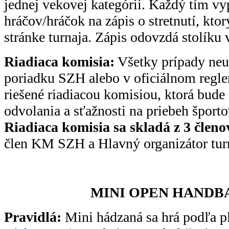
jednej vekovej kategórii. Každý tím vy
hráčov/hráčok na zápis o stretnutí, kto
stránke turnaja. Zápis odovzdá stolíku
Riadiaca komisia:
Všetky prípady ne
poriadku SZH alebo v oficiálnom regle
riešené riadiacou komisiou, ktorá bude r
odvolania a sťažnosti na priebeh športov
Riadiaca komisia sa skladá z 3 členo
člen KM SZH a Hlavný organizátor tur
MINI OPEN HANDBA
Pravidlá:
Mini hádzaná sa hrá podľa pl