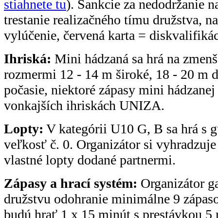
stiahnete tu
). Sankcie za nedodržanie n
trestanie realizačného tímu družstva, 
vylúčenie, červená karta = diskvalifikác
Ihriská:
Mini hádzaná sa hrá na zmenš
rozmermi 12 - 14 m široké, 18 - 20 m d
počasie, niektoré zápasy mini hádzanej
vonkajších ihriskách UNIZA.
Lopty:
V kategórii U10 G, B sa hrá s
veľkosť č. 0. Organizátor si vyhradzuj
vlastné lopty dodané partnermi.
Zápasy a hrací systém:
Organizátor g
družstvu odohranie minimálne 9 zápaso
budú hrať 1 x 15 minút s prestávkou 