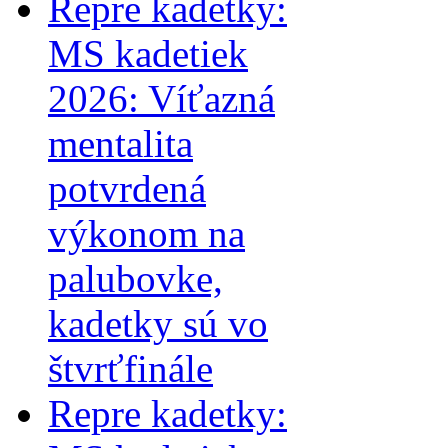
Repre kadetky:
MS kadetiek
2026: Víťazná
mentalita
potvrdená
výkonom na
palubovke,
kadetky sú vo
štvrťfinále
Repre kadetky: