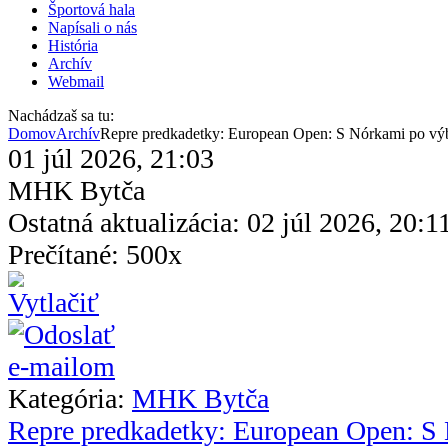
Športová hala
Napísali o nás
História
Archív
Webmail
Nachádzaš sa tu:
Domov
Archív
Repre predkadetky: European Open: S Nórkami po výb
01 júl 2026, 21:03
MHK Bytča
Ostatná aktualizácia: 02 júl 2026, 20:1
Prečítané: 500x
Kategória:
MHK Bytča
Repre predkadetky: European Open: 