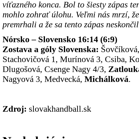
víťazného konca. Bol to šiesty zápas ten
mohlo zohrať úlohu. Veľmi nás mrzí, ž
premrhali a že sa tento zápas neskonči
Nórsko – Slovensko 16:14 (6:9)
Zostava a góly Slovenska:
Šovčíková,
Stachovičová 1, Murínová 3, Csiba, K
Dlugošová, Csenge Nagy 4/3,
Zatlouk
Nagyová 3, Medvecká,
Michálková
.
Zdroj:
slovakhandball.sk