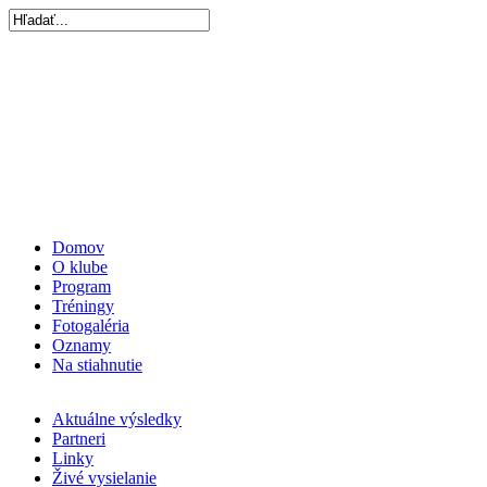
Domov
O klube
Program
Tréningy
Fotogaléria
Oznamy
Na stiahnutie
Aktuálne výsledky
Partneri
Linky
Živé vysielanie