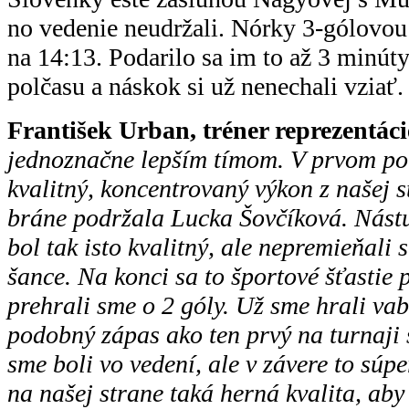
no vedenie neudržali. Nórky 3-gólovou 
na 14:13. Podarilo sa im to až 3 minú
polčasu a náskok si už nenechali vziať.
František Urban, tréner reprezentáci
jednoznačne lepším tímom. V prvom pol
kvalitný, koncentrovaný výkon z našej 
bráne podržala Lucka Šovčíková. Nást
bol tak isto kvalitný, ale nepremieňali
šance. Na konci sa to športové šťastie
prehrali sme o 2 góly. Už sme hrali vab
podobný zápas ako ten prvý na turnaji
sme boli vo vedení, ale v závere to súper
na našej strane taká herná kvalita, aby