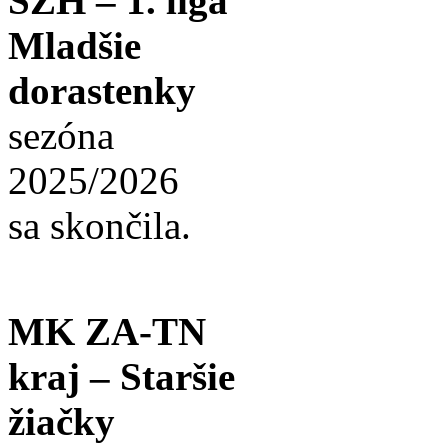
SZH – 1. liga
Mladšie
dorastenky
sezóna
2025/2026
sa skončila.
MK ZA-TN
kraj – Staršie
žiačky