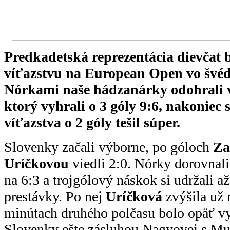
Predkadetská reprezentácia dievčat 
víťazstvu na European Open vo švé
Nórkami naše hádzanárky odohrali 
ktorý vyhrali o 3 góly 9:6, nakoniec 
víťazstva o 2 góly tešil súper.
Slovenky začali výborne, po góloch
Za
Uríčkovou
viedli 2:0. Nórky dorovnali
na 6:3 a trojgólový náskok si udržali a
prestávky. Po nej
Uríčková
zvýšila už 
minútach druhého polčasu bolo opäť v
Slovenky ešte zásluhou Nagyovej s Mu