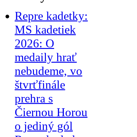
Repre kadetky:
MS kadetiek
2026: O
medaily hrať
nebudeme, vo
štvrťfinále
prehra s
Čiernou Horou
o jediný gól