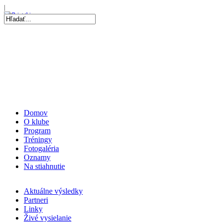
06 Aug 2026, 19:56
|
Repre kadetky: MS kadetiek 2026: O medaily hrať…
|
07 Aug 2026, 20:05
|
Repre kadetky: MS kadetiek 2026: Skvelé Slovenky…
|
Domov
O klube
Program
Tréningy
Fotogaléria
Oznamy
Na stiahnutie
Aktuálne výsledky
Partneri
Linky
Živé vysielanie