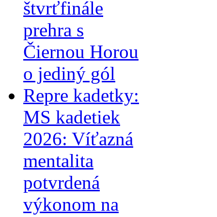
štvrťfinále
prehra s
Čiernou Horou
o jediný gól
Repre kadetky:
MS kadetiek
2026: Víťazná
mentalita
potvrdená
výkonom na