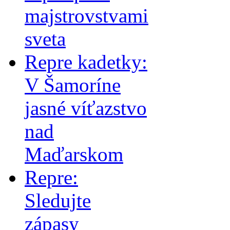
majstrovstvami
sveta
Repre kadetky:
V Šamoríne
jasné víťazstvo
nad
Maďarskom
Repre:
Sledujte
zápasy