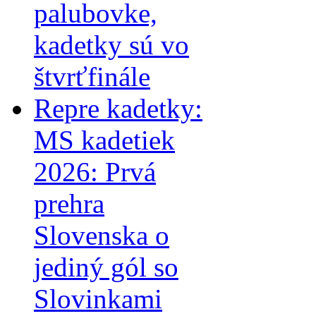
palubovke,
kadetky sú vo
štvrťfinále
Repre kadetky:
MS kadetiek
2026: Prvá
prehra
Slovenska o
jediný gól so
Slovinkami