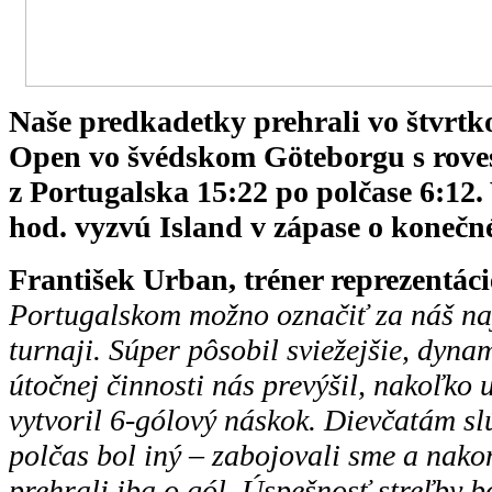
Naše predkadetky prehrali vo štvrt
Open vo švédskom Göteborgu s rove
z Portugalska 15:22 po polčase 6:12.
hod. vyzvú Island v zápase o konečn
František Urban, tréner reprezentáci
Portugalskom možno označiť za náš na
turnaji. Súper pôsobil sviežejšie, dyna
útočnej činnosti nás prevýšil, nakoľko 
vytvoril 6-gólový náskok. Dievčatám slú
polčas bol iný – zabojovali sme a nako
prehrali iba o gól. Úspešnosť streľby b