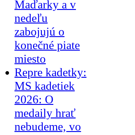
Maďarky a v
nedeľu
zabojujú o
konečné piate
miesto
Repre kadetky:
MS kadetiek
2026: O
medaily hrať
nebudeme, vo