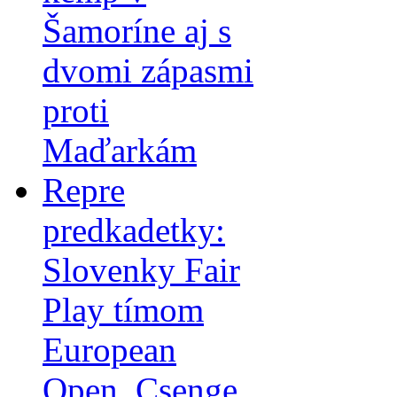
Šamoríne aj s
dvomi zápasmi
proti
Maďarkám
Repre
predkadetky:
Slovenky Fair
Play tímom
European
Open, Csenge