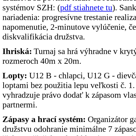
systémov SZH: (
pdf stiahnete tu
). San
nariadenia: progresívne trestanie reali
napomenutie, 2-minutove vylúčenie, če
diskvalifikácia družstva.
Ihriská:
Turnaj sa hrá výhradne v kryt
rozmeroch 40m x 20m.
Lopty:
U12 B - chlapci, U12 G - dievč
loptami bez použitia lepu veľkosti č. 1.
vyhradzuje právo dodať k zápasom vlas
partnermi.
Zápasy a hrací systém:
Organizátor g
družstvu odohranie minimálne 7 zápas