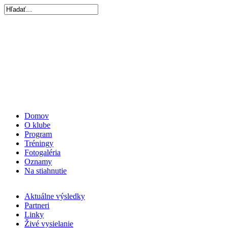
Domov
O klube
Program
Tréningy
Fotogaléria
Oznamy
Na stiahnutie
Aktuálne výsledky
Partneri
Linky
Živé vysielanie