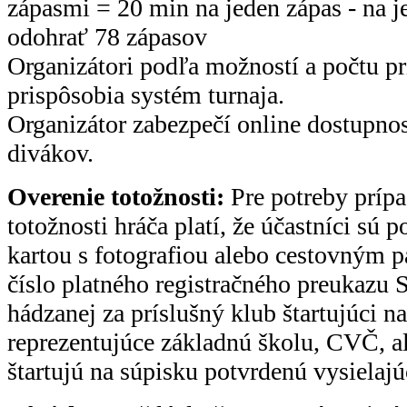
zápasmi = 20 min na jeden zápas - na 
odohrať 78 zápasov
Organizátori podľa možností a počtu p
prispôsobia systém turnaja.
Organizátor zabezpečí online dostupno
divákov.
Overenie totožnosti:
Pre potreby prípa
totožnosti hráča platí, že účastníci sú 
kartou s fotografiou alebo cestovným
číslo platného registračného preukazu
hádzanej za príslušný klub štartujúci na
reprezentujúce základnú školu, CVČ, al
štartujú na súpisku potvrdenú vysielaj