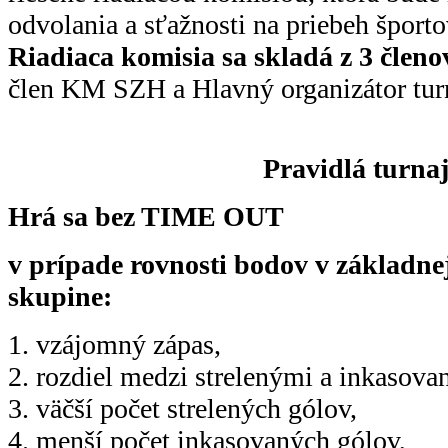
odvolania a sťažnosti na priebeh športov
Riadiaca komisia sa skladá z 3 členo
člen KM SZH a Hlavný organizátor tur
Pravidlá turna
Hrá sa bez TIME OUT
v prípade rovnosti bodov v základne
skupine:
1. vzájomný zápas,
2. rozdiel medzi strelenými a inkasov
3. väčší počet strelených gólov,
4. menší počet inkasovaných gólov,