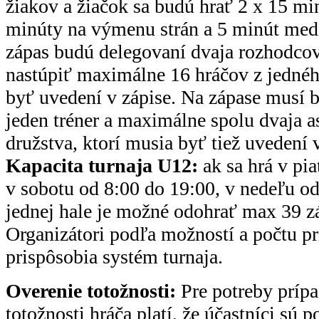
žiakov a žiačok sa budú hrať 2 x 15 mi
minúty na výmenu strán a 5 minút med
zápas budú delegovaní dvaja rozhodco
nastúpiť maximálne 16 hráčov z jednéh
byť uvedení v zápise. Na zápase musí
jeden tréner a maximálne spolu dvaja as
družstva, ktorí musia byť tiež uvedení v
Kapacita turnaja U12:
ak sa hrá v pi
v sobotu od 8:00 do 19:00, v nedeľu od
jednej hale je možné odohrať max 39 z
Organizátori podľa možností a počtu p
prispôsobia systém turnaja.
Overenie totožnosti:
Pre potreby prípa
totožnosti hráča platí, že účastníci sú 