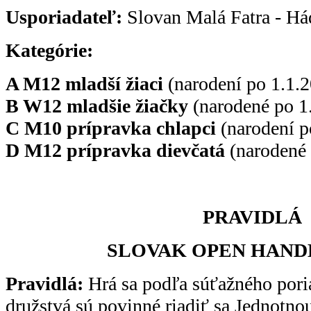
Usporiadateľ:
Slovan Malá Fatra - Hád
Kategórie:
A M12 mladší žiaci
(narodení po 1.1.2
B W12 mladšie žiačky
(narodené po 1
C M10 prípravka chlapci
(narodení p
D M12 prípravka dievčatá
(narodené 
PRAVIDLÁ
SLOVAK OPEN HAND
Pravidlá:
Hrá sa podľa súťažného por
družstvá sú povinné riadiť sa Jednotno