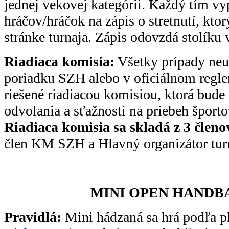
jednej vekovej kategórii. Každý tím vy
hráčov/hráčok na zápis o stretnutí, kto
stránke turnaja. Zápis odovzdá stolíku
Riadiaca komisia:
Všetky prípady ne
poriadku SZH alebo v oficiálnom regle
riešené riadiacou komisiou, ktorá bude r
odvolania a sťažnosti na priebeh športov
Riadiaca komisia sa skladá z 3 členo
člen KM SZH a Hlavný organizátor tur
MINI OPEN HANDBA
Pravidlá:
Mini hádzaná sa hrá podľa pl