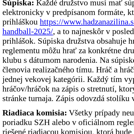
Súpiska:
Každé družstvo musí mať súpi
elektronicky v predpísanom formáte, kt
prihláškou
https://www.hadzanazilina.
handball-2025/
, a to najneskôr v posle
prihlášok. Súpiska družstva obsahuje h
reglementu môžu hrať za konkrétne dru
klubu s dátumom narodenia. Na súpisk
členovia realizačného tímu. Hráč a hrá
jednej vekovej kategórii. Každý tím vy
hráčov/hráčok na zápis o stretnutí, kto
stránke turnaja. Zápis odovzdá stolíku
Riadiaca komisia:
Všetky prípady ne
poriadku SZH alebo v oficiálnom regle
riešené riadiacou komisiou, ktorá bude r