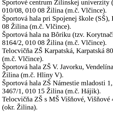
Športové centrum Žilinskej univerzity
(
010/08, 010 08 Žilina (m.č. Vlčince).
Športová hala pri Spojenej škole (SŠ), 
08 Žilina (m.č. Vlčince).
Športová hala na Bôriku (tzv. Korytna
8164/2, 010 08 Žilina (m.č. Vlčince).
Telocvičňa ZŠ Karpatská, Karpatská 80
(m.č. Vlčince).
Športová hala ZŠ V. Javorku, Vendelín
Žilina (m.č. Hliny V).
Športová hala ZŠ Námestie mladosti 1,
3467/1, 010 15 Žilina (m.č. Hájik).
Telocvičňa ZŠ s MŠ Višňové, Višňové 
(okr. Žilina).