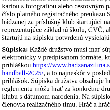
kartou s fotografiou alebo cestovným
číslo platného registračného preukazu
hádzanej za príslušný klub štartujúci na
reprezentujúce základnú školu, CVČ, al
štartujú na súpisku potvrdenú vysielaj
Súpiska:
Každé družstvo musí mať súpi
elektronicky v predpísanom formáte, kt
prihláškou
https://www.hadzanazilina.
handball-2025/
, a to najneskôr v posle
prihlášok. Súpiska družstva obsahuje h
reglementu môžu hrať za konkrétne dru
klubu s dátumom narodenia. Na súpisk
členovia realizačného tímu. Hráč a hrá