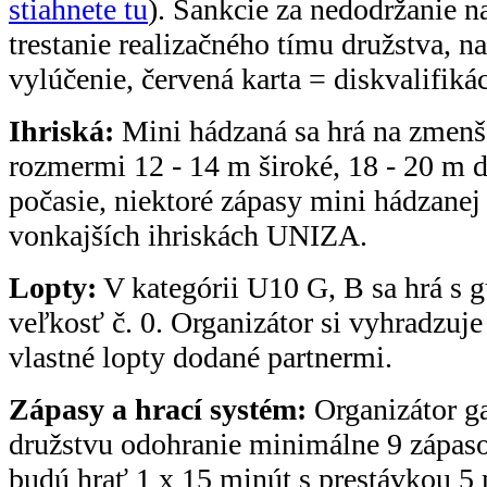
stiahnete tu
). Sankcie za nedodržanie n
trestanie realizačného tímu družstva, 
vylúčenie, červená karta = diskvalifikác
Ihriská:
Mini hádzaná sa hrá na zmenš
rozmermi 12 - 14 m široké, 18 - 20 m d
počasie, niektoré zápasy mini hádzanej
vonkajších ihriskách UNIZA.
Lopty:
V kategórii U10 G, B sa hrá s
veľkosť č. 0. Organizátor si vyhradzuj
vlastné lopty dodané partnermi.
Zápasy a hrací systém:
Organizátor g
družstvu odohranie minimálne 9 zápaso
budú hrať 1 x 15 minút s prestávkou 