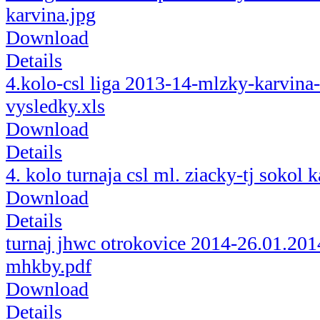
karvina.jpg
Download
Details
4.kolo-csl liga 2013-14-mlzky-karvina
vysledky.xls
Download
Details
4. kolo turnaja csl ml. ziacky-tj sokol 
Download
Details
turnaj jhwc otrokovice 2014-26.01.201
mhkby.pdf
Download
Details