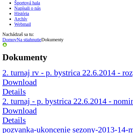
Športová hala
Napísali o nás
História
Archív
Webmail
Nachádzaš sa tu:
Domov
Na stiahnutie
Dokumenty
Dokumenty
2. turnaj rv - p. bystrica 22.6.2014 - r
Download
Details
2. turnaj - p. bystrica 22.6.2014 - nomi
Download
Details
pozvanka-ukoncenie sezony-2013-14-m