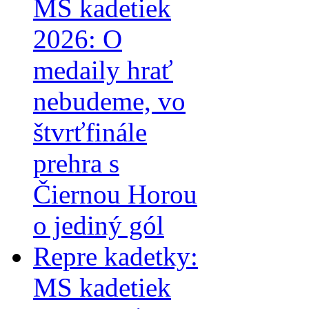
MS kadetiek
2026: O
medaily hrať
nebudeme, vo
štvrťfinále
prehra s
Čiernou Horou
o jediný gól
Repre kadetky:
MS kadetiek