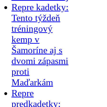
Repre kadetky:
Tento týždeň
tréningový
kemp v
Šamoríne aj s
dvomi zápasmi
proti
Maďarkám
Repre
predkadetky: