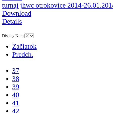
turnaj jhwc otrokovice 2014-26.01.201
Download
Details
Display Num
Začiatok
Predch.
...
37
38
39
40
41
42