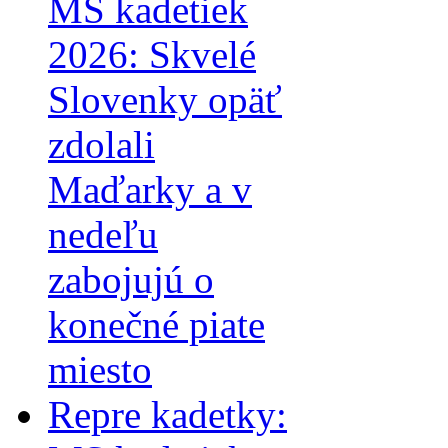
MS kadetiek
2026: Skvelé
Slovenky opäť
zdolali
Maďarky a v
nedeľu
zabojujú o
konečné piate
miesto
Repre kadetky: