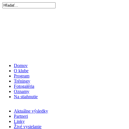
Domov
O klube
Program
Tréningy
Fotogaléria
Oznamy
Na stiahnutie
Aktuálne výsledky
Partneri
Linky
Živé vysielanie