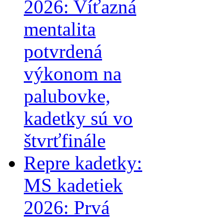
2026: Víťazná
mentalita
potvrdená
výkonom na
palubovke,
kadetky sú vo
štvrťfinále
Repre kadetky:
MS kadetiek
2026: Prvá