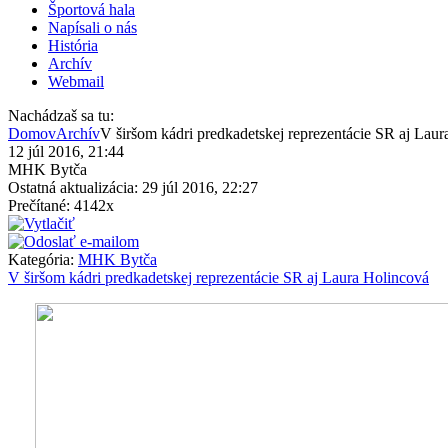
Športová hala
Napísali o nás
História
Archív
Webmail
Nachádzaš sa tu:
Domov
Archív
V širšom kádri predkadetskej reprezentácie SR aj Lau
12 júl 2016, 21:44
MHK Bytča
Ostatná aktualizácia: 29 júl 2016, 22:27
Prečítané: 4142x
Kategória:
MHK Bytča
V širšom kádri predkadetskej reprezentácie SR aj Laura Holincová