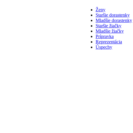
Ženy
Staršie dorastenky
Mladšie dorastenky
Staršie žiačky
Mladšie žiačky
Prípravka
Reprezentácia
Úspechy