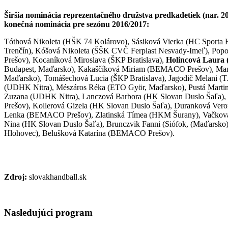
Širšia nominácia reprezentačného družstva predkadetiek (nar. 200
konečná nominácia pre sezónu 2016/2017:
Tóthová Nikoleta (HŠK 74 Kolárovo), Sásiková Vierka (HC Sporta 
Trenčín), Kóšová Nikoleta (ŠŠK CVČ Ferplast Nesvady-Imeľ), P
Prešov), Kocaníková Miroslava (ŠKP Bratislava),
Holincová Laura
Budapest, Maďarsko), Kakaščíková Miriam (BEMACO Prešov), Man
Maďarsko), Tomášechová Lucia (ŠKP Bratislava), Jagodič Melani (TJ
(UDHK Nitra), Mészáros Réka (ETO Györ, Maďarsko), Pustá Martina
Zuzana (UDHK Nitra), Lanczová Barbora (HK Slovan Duslo Šaľa
Prešov), Kollerová Gizela (HK Slovan Duslo Šaľa), Duranková Veron
Lenka (BEMACO Prešov), Zlatinská Tímea (HKM Šurany), Vačková N
Nina (HK Slovan Duslo Šaľa), Brunczvik Fanni (Siófok, (Maďarsko)
Hlohovec), Belušková Katarína (BEMACO Prešov).
Zdroj:
slovakhandball.sk
Nasledujúci
program