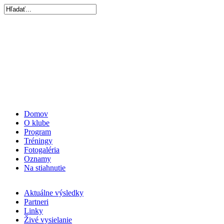
Domov
O klube
Program
Tréningy
Fotogaléria
Oznamy
Na stiahnutie
Aktuálne výsledky
Partneri
Linky
Živé vysielanie