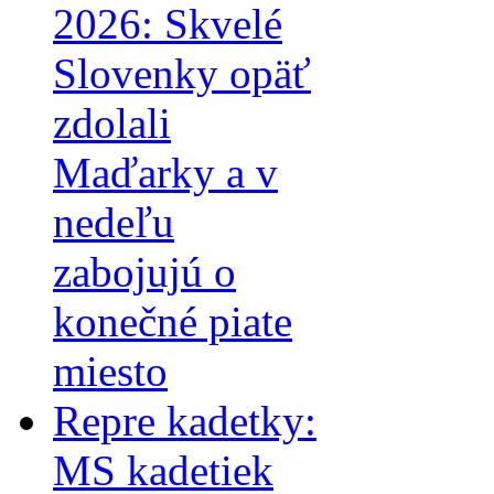
2026: Skvelé
Slovenky opäť
zdolali
Maďarky a v
nedeľu
zabojujú o
konečné piate
miesto
Repre kadetky:
MS kadetiek