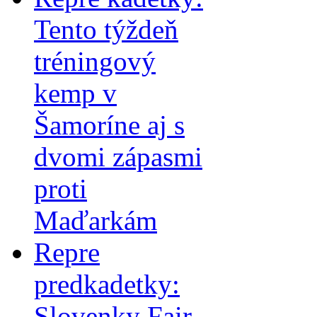
Tento týždeň
tréningový
kemp v
Šamoríne aj s
dvomi zápasmi
proti
Maďarkám
Repre
predkadetky:
Slovenky Fair