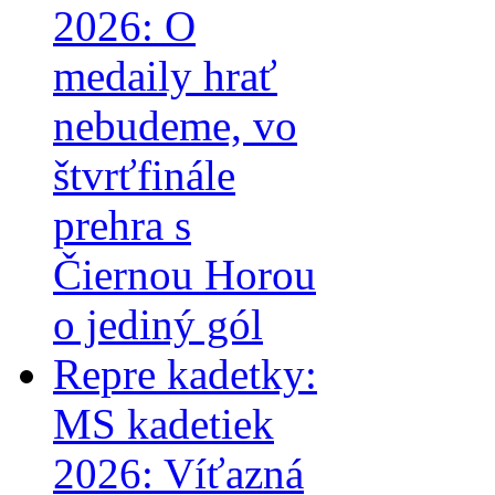
2026: O
medaily hrať
nebudeme, vo
štvrťfinále
prehra s
Čiernou Horou
o jediný gól
Repre kadetky:
MS kadetiek
2026: Víťazná