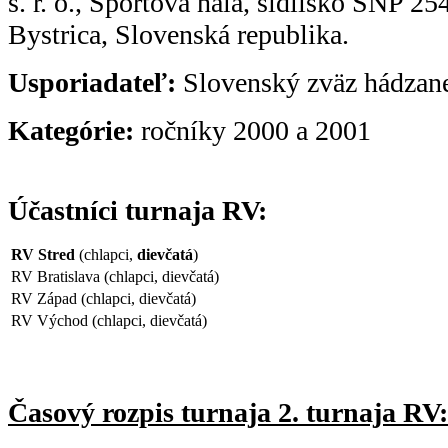
s. r. o., Športová hala, sídlisko SNP 2
Bystrica, Slovenská republika
.
Usporiadateľ:
Slovenský zväz hádzan
Kategórie:
ročníky 2000 a 2001
Účastníci turnaja RV:
RV Stred
(chlapci,
dievčatá
)
RV Bratislava (chlapci, dievčatá)
RV Západ (chlapci, dievčatá)
RV Východ (chlapci, dievčatá)
Časový rozpis turnaja 2. turnaja RV: