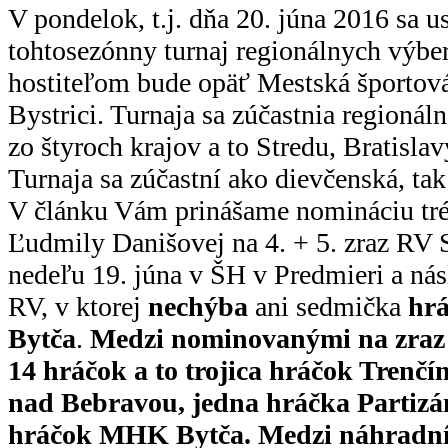
V pondelok, t.j. dňa 20. júna 2016 sa u
tohtosezónny turnaj regionálnych výbe
hostiteľom bude opäť Mestská športová
Bystrici. Turnaja sa zúčastnia regionál
zo štyroch krajov a to Stredu, Bratisl
Turnaja sa zúčastní ako dievčenská, tak
V článku Vám prinášame nomináciu tr
Ľudmily Danišovej na 4. + 5. zraz RV S
nedeľu 19. júna v ŠH v Predmieri a nás
RV, v ktorej
nechýba
ani sedmička
hr
Bytča
.
Medzi nominovanými na zraz 
14 hráčok
a to trojica hráčok Trenčín
nad Bebravou, jedna hráčka Partiz
hráčok MHK Bytča. Medzi náhradní