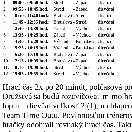
1.
09:00 - 09:50 hod.:
Stred
-
Západ
chlapci
2.
09:55 - 10:45 hod.:
Stred
-
Západ
dievčatá
3.
10:50 - 11:40 hod.:
Bratislava
-
Stred
chlapci
4.
11:45 - 12:35 hod.:
Bratislava
-
Stred
dievčatá
5.
12:40 - 13:30 hod.:
Západ
-
Východ
chlapci
6.
13:35 - 14:25 hod.:
Západ
-
Východ
dievčatá
7.
14:30 - 15:20 hod.:
Východ
-
Bratislava
chlapci
8.
15:25 - 16:15 hod.:
Východ
-
Bratislava
dievčatá
9.
16:20 - 17:10 hod.:
Bratislava
-
Západ
chlapci
10.
17:15 - 18:05 hod.:
Bratislava
-
Západ
dievčatá
11.
18:10 - 19:00 hod.:
Stred
-
Východ
chlapci
12.
19:05 - 19:55 hod.:
Stred
-
Východ
dievčatá
Hrací čas 2x po 20 minút, polčasová pr
Družstvá sa budú rozcvičovať mimo hra
lopta u dievčat veľkosť 2 (1), u chlapc
Team Time Outu. Povinnosťou trénerov j
hráčky odohrali rovnaký hrací čas. Tak