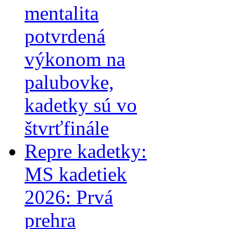
mentalita
potvrdená
výkonom na
palubovke,
kadetky sú vo
štvrťfinále
Repre kadetky:
MS kadetiek
2026: Prvá
prehra