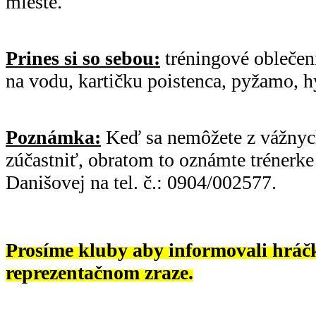
mieste.
Prines si so sebou:
tréningové oblečeni
na vodu, kartičku poistenca, pyžamo, h
Poznámka:
Keď sa nemôžete z vážnyc
zúčastniť, obratom to oznámte trénerke 
Danišovej na tel. č.: 0904/002577.
Prosíme kluby aby informovali hrá
reprezentačnom zraze.