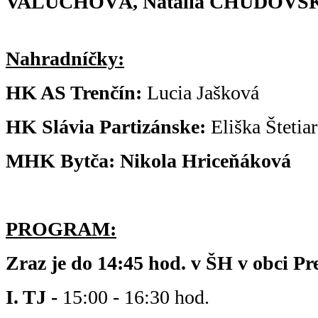
VALÚCHOVÁ, Natália CHUDOVS
Nahradníčky:
HK AS Trenčín:
Lucia Jašková
HK Slávia Partizánske:
Eliška Štetia
MHK Bytča: Nikola Hriceňáková
PROGRAM:
Zraz je do 14:45 hod. v ŠH v obci Pr
I. TJ -
15:00 - 16:30 hod.