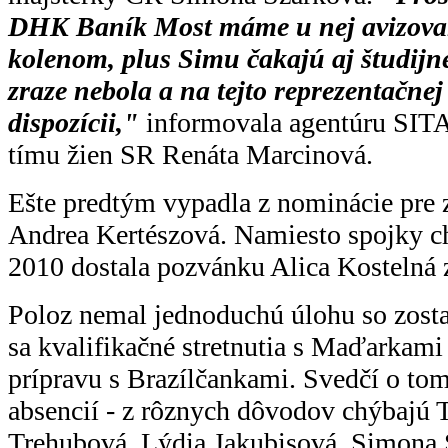
DHK Baník Most máme u nej avizova
kolenom, plus Simu čakajú aj študijné
zraze nebola a na tejto reprezentačnej
dispozícii,"
informovala agentúru SIT
tímu žien SR Renáta Marcinová.
Ešte predtým vypadla z nominácie pre 
Andrea Kertészová. Namiesto spojky c
2010 dostala pozvánku Alica Kosteln
Poloz nemal jednoduchú úlohu so zosta
sa kvalifikačné stretnutia s Maďarkami
prípravu s Brazílčankami. Svedčí o tom
absencií - z rôznych dôvodov chýbajú 
Trehubová, Lýdia Jakubisová, Simona 