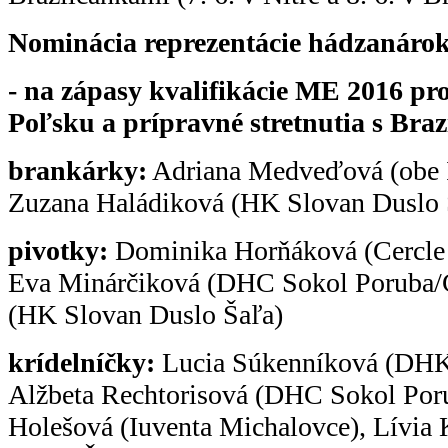
Nominácia reprezentácie hádzanáro
- na zápasy kvalifikácie ME 2016 p
Poľsku a prípravné stretnutia s Braz
brankárky:
Adriana Medveďová (obe I
Zuzana Haládiková (HK Slovan Duslo 
pivotky:
Dominika Horňáková (Cercle 
Eva Minárčiková (DHC Sokol Poruba/Č
(HK Slovan Duslo Šaľa)
krídelníčky:
Lucia Súkenníková (DHK
Alžbeta Rechtorisová (DHC Sokol Por
Holešová (Iuventa Michalovce), Lívia