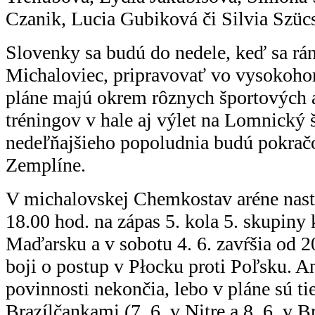
Czanik, Lucia Gubiková či Silvia Szüc
Slovenky sa budú do nedele, keď sa rá
Michaloviec, pripravovať vo vysokoho
pláne majú okrem rôznych športových ak
tréningov v hale aj výlet na Lomnický š
nedeľňajšieho popoludnia budú pokračo
Zemplíne.
V michalovskej Chemkostav aréne nastú
18.00 hod. na zápas 5. kola 5. skupiny 
Maďarsku a v sobotu 4. 6. zavŕšia od 20
boji o postup v Płocku proti Poľsku. A
povinnosti nekončia, lebo v pláne sú ti
Brazílčankami (7. 6. v Nitre a 8. 6. v B