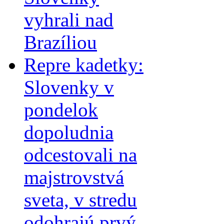
vyhrali nad
Brazíliou
Repre kadetky:
Slovenky v
pondelok
dopoludnia
odcestovali na
majstrovstvá
sveta, v stredu
odohrajú prvý