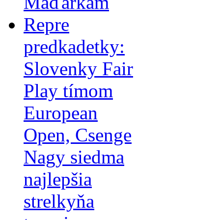
Maďarkám
Repre
predkadetky:
Slovenky Fair
Play tímom
European
Open, Csenge
Nagy siedma
najlepšia
strelkyňa