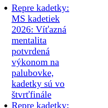
Repre kadetky:
MS kadetiek
2026: Víťazná
mentalita
potvrdená
výkonom na
palubovke,
kadetky sú vo
štvrťfinále
Repre kadetky: