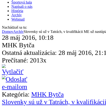
Športová hala
Napísali o nás
História
Archív
Webmail
Nachádzaš sa tu:
Domov
Archív
Slovenky sú už v Tatrách, v kvalifikácii ME už nastúp
28 máj 2016, 10:18
MHK Bytča
Ostatná aktualizácia: 28 máj 2016, 21:
Prečítané: 2013x
Kategória:
MHK Bytča
Slovenky sú už v Tatrách, v kvalifikác