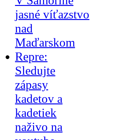
V Šamoríne
jasné víťazstvo
nad
Maďarskom
Repre:
Sledujte
zápasy
kadetov a
kadetiek
naživo na