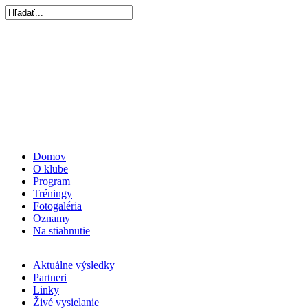
Domov
O klube
Program
Tréningy
Fotogaléria
Oznamy
Na stiahnutie
Aktuálne výsledky
Partneri
Linky
Živé vysielanie