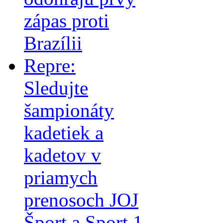
zápas proti
Brazílii
Repre:
Sledujte
šampionáty
kadetiek a
kadetov v
priamych
prenosoch JOJ
Šport a Sport 1