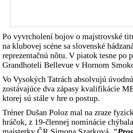
Po vyvrcholení bojov o majstrovské tit
na klubovej scéne sa slovenské hádzaná
reprezentačnú nôtu. V piatok tesne po p
Grandhoteli Bellevue v Hornom Smok
Vo Vysokých Tatrách absolvujú úvodnú 
zostávajúce dva zápasy kvalifikácie M
ktorej sú stále v hre o postup.
Tréner Dušan Poloz mal na zraze fyzic
hráčok, z 19-člennej nominácie chýbala 
majsterky ČR Simona Szarková.
"Pros