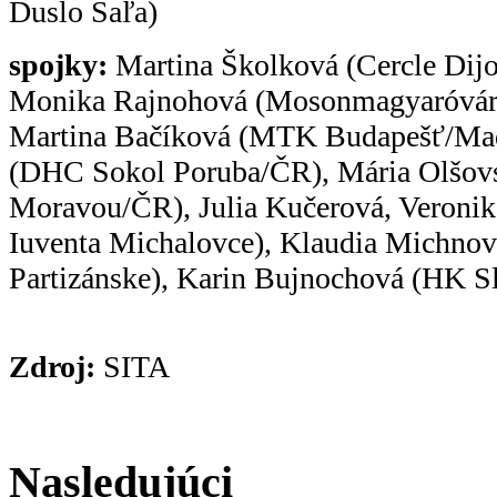
Duslo Šaľa)
spojky:
Martina Školková (Cercle Dijo
Monika Rajnohová (Mosonmagyaróvár
Martina Bačíková (MTK Budapešť/Maď.
(DHC Sokol Poruba/ČR), Mária Olšovs
Moravou/ČR), Julia Kučerová, Veroni
Iuventa Michalovce), Klaudia Michnov
Partizánske), Karin Bujnochová (HK S
Zdroj:
SITA
Nasledujúci