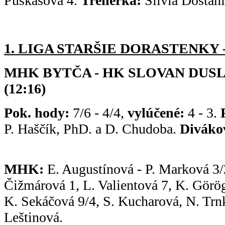
Puskásová 4.
Trénerka:
Silvia Dostani
1. LIGA STARŠIE DORASTENKY - do
MHK BYTČA - HK SLOVAN DUSL
(12:16)
Pok. hody:
7/6 - 4/4,
vylúčené:
4 - 3.
P. Haščík, PhD. a D. Chudoba.
Diváko
MHK:
E. Augustínová - P. Marková 3/2
Čižmárová 1, L. Valientová 7, K. Görö
K. Sekáčová 9/4, S. Kucharová, N. Trn
Leštinová.