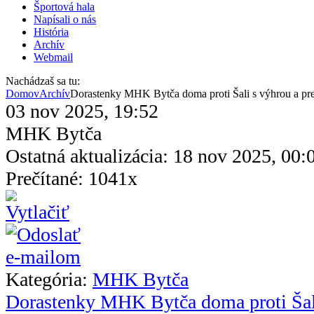
Športová hala
Napísali o nás
História
Archív
Webmail
Nachádzaš sa tu:
Domov
Archív
Dorastenky MHK Bytča doma proti Šali s výhrou a pr
03 nov 2025, 19:52
MHK Bytča
Ostatná aktualizácia: 18 nov 2025, 00:
Prečítané: 1041x
Kategória:
MHK Bytča
Dorastenky MHK Bytča doma proti Šali