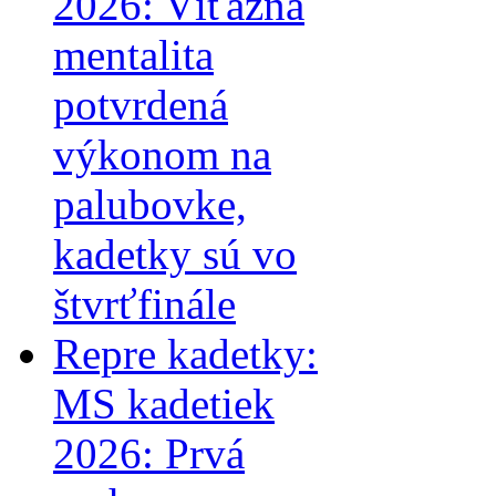
2026: Víťazná
mentalita
potvrdená
výkonom na
palubovke,
kadetky sú vo
štvrťfinále
Repre kadetky:
MS kadetiek
2026: Prvá