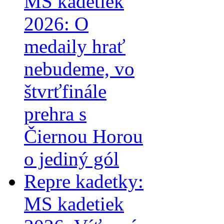
MS kadetiek
2026: O
medaily hrať
nebudeme, vo
štvrťfinále
prehra s
Čiernou Horou
o jediný gól
Repre kadetky:
MS kadetiek