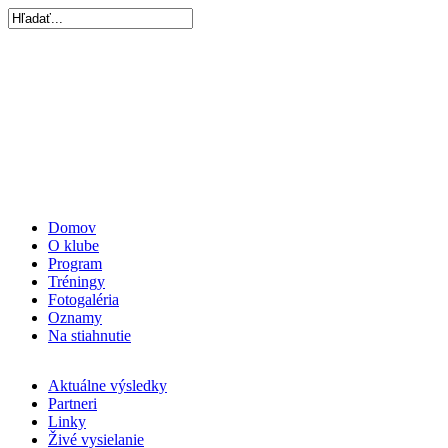
Domov
O klube
Program
Tréningy
Fotogaléria
Oznamy
Na stiahnutie
Aktuálne výsledky
Partneri
Linky
Živé vysielanie