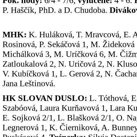
Pok. hody:
6/4 - 7/6,
vylúčené:
4 - 6.
P. Haščík, PhD. a D. Chudoba.
Diváko
MHK:
K. Huláková, T. Mravcová, E. A
Rosinová, P. Sekáčová 1, M. Žideková 5
Michálková 3, M. Uríčková 6, M. Čižm
Zatloukalová 2, N. Uričová 2, N. Kluso
V. Kubíčková 1, L. Gerová 2, N. Čach
Jana Leštinová.
HK SLOVAN DUSLO:
L. Tóthová, E.
Szabóová, Laura Kurňavová 1, Lara Kur
E. Sojková 2/1, L. Blašková 2/1, O. Na
Legnerová 1, K. Čierniková, A. Bunney