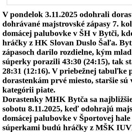
V pondelok 3.11.2025 odohrali dor
dohrávané majstrovské zápasy 7. kol
domácej palubovke v ŠH v Bytči, kde
hráčky z HK Slovan Duslo Šaľa. Byt
zápasoch darilo rozdielne, kým mlad
súperky porazili 43:30 (24:15), tak s
28:31 (12:16). V priebežnej tabuľke 
dorastenkám prvé miesto, staršie sú 
kategórii piate.
Dorastenky MHK Bytča sa najbližšie 
sobotu 8.11.2025, keď odohrajú maj
domácej palubovke v Športovej hale 
súperkami budú hráčky z MŠK IUV