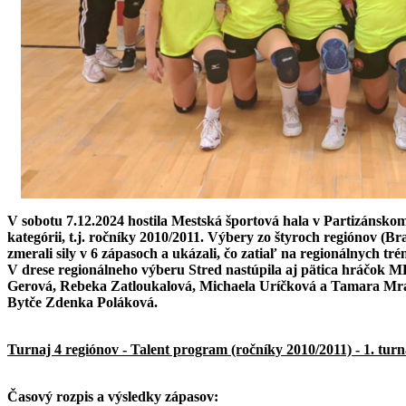
V sobotu 7.12.2024 hostila Mestská športová hala v Partizánsko
kategórii, t.j. ročníky 2010/2011. Výbery zo štyroch regiónov (Br
zmerali sily v 6 zápasoch a ukázali, čo zatiaľ na regionálnych tré
V drese regionálneho výberu Stred nastúpila aj pätica hráčok 
Gerová, Rebeka Zatloukalová, Michaela Uríčková a Tamara Mra
Bytče Zdenka Poláková
.
Turnaj 4 regiónov - Talent program (ročníky 2010/2011) - 1. turna
Časový rozpis a výsledky zápasov: