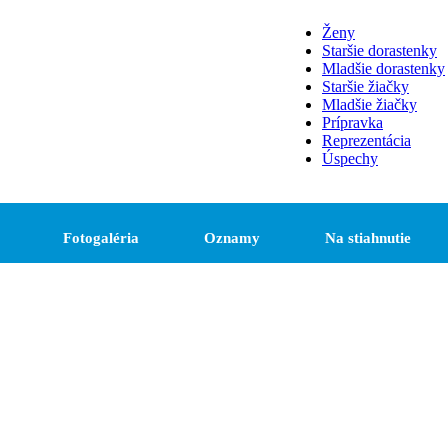
Ženy
Staršie dorastenky
Mladšie dorastenky
Staršie žiačky
Mladšie žiačky
Prípravka
Reprezentácia
Úspechy
Fotogaléria
Oznamy
Na stiahnutie