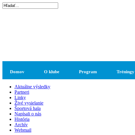
Domov
O klube
Program
Tréningy
Aktuálne výsledky
Partneri
Linky
Živé vysielanie
Športová hala
Napísali o nás
História
Archív
Webmail