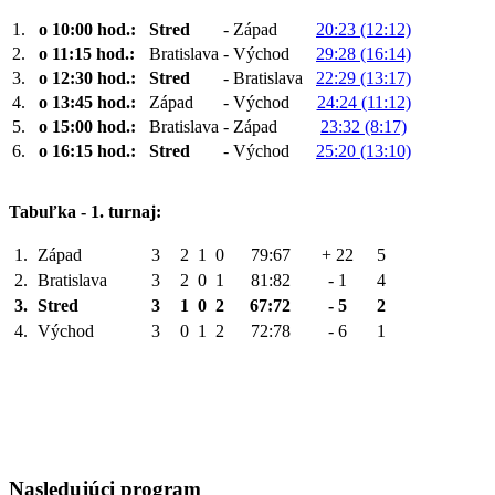
1.
o 10:00 hod.:
Stred
-
Západ
20:23 (12:12)
2.
o 11:15 hod.:
Bratislava
-
Východ
29:28 (16:14)
3.
o 12:30 hod.:
Stred
-
Bratislava
22:29 (13:17)
4.
o 13:45 hod.:
Západ
-
Východ
24:24 (11:12)
5.
o 15:00 hod.:
Bratislava
-
Západ
23:32 (8:17)
6.
o 16:15 hod.:
Stred
-
Východ
25:20 (13:10)
Tabuľka - 1. turnaj:
1.
Západ
3
2
1
0
79:67
+ 22
5
2.
Bratislava
3
2
0
1
81:82
- 1
4
3.
Stred
3
1
0
2
67:72
- 5
2
4.
Východ
3
0
1
2
72:78
- 6
1
Nasledujúci
program