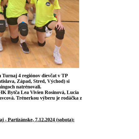
m Turnaj 4 regiónov dievčat v TP
atislava, Západ, Stred, Východ) si
ningoch natrénovali.
MHK Bytča Lea Vivien Rosinová, Lucia
vcová. Trénerkou výberu je rodáčka z
j - Partizánske, 7.12.2024 (sobota):