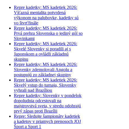
Repre kadetky: MS kadetiek 2026:
Víťazná mentalita potvrdená
výkonom na palubovke, kadetky sú
vo štvrťfinále
Repre kadetky: MS kadetiek 2026:
Prvá prehra Slovenska o jediný gól so
Slovinkami
Repre kadetky: MS kadetiek 2026:
Skvelé Slovenky si poradili aj s
Japonskom a ovládli základnú
skupinu
Repre kadetky: MS kadetiek 2026:
Slovenky zdemolovali Angolu a
postupujú zo základnej skupiny
Repre kadetky: MS kadetiek 2026:
Skvelý vstup do turnaja, Slovenky
vyhrali nad Brazíliou
Repre kadetky: Slovenky v pondelok
dopoludnia odcestovali na
majstrovstvá sveta, v stredu odohrajú
prvý zápas proti Brazílii
Repre: Sledujte šampionáty kadetiek
a kadetov v priamych prenosoch JOJ
Šport a Sport 1