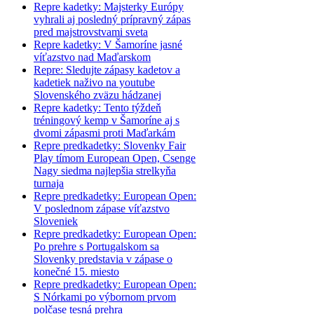
Repre kadetky: Majsterky Európy
vyhrali aj posledný prípravný zápas
pred majstrovstvami sveta
Repre kadetky: V Šamoríne jasné
víťazstvo nad Maďarskom
Repre: Sledujte zápasy kadetov a
kadetiek naživo na youtube
Slovenského zväzu hádzanej
Repre kadetky: Tento týždeň
tréningový kemp v Šamoríne aj s
dvomi zápasmi proti Maďarkám
Repre predkadetky: Slovenky Fair
Play tímom European Open, Csenge
Nagy siedma najlepšia strelkyňa
turnaja
Repre predkadetky: European Open:
V poslednom zápase víťazstvo
Sloveniek
Repre predkadetky: European Open:
Po prehre s Portugalskom sa
Slovenky predstavia v zápase o
konečné 15. miesto
Repre predkadetky: European Open:
S Nórkami po výbornom prvom
polčase tesná prehra