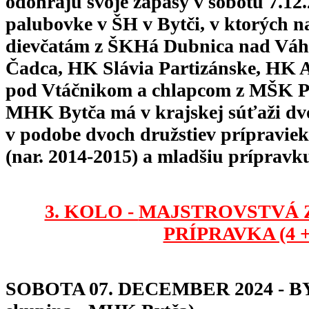
odohrajú svoje zápasy v sobotu 7.12
palubovke v ŠH v Bytči, v ktorých na
dievčatám z ŠKHá Dubnica nad Vá
Čadca, HK Slávia Partizánske, HK 
pod Vtáčnikom a chlapcom z MŠK Po
MHK Bytča má v krajskej súťaži dv
v podobe dvoch družstiev prípraviek
(nar. 2014-2015) a mladšiu prípravku
3. KOLO -
MAJSTROVSTVÁ ZA
PRÍPRAVKA (4 + 
SOBOTA 07. DECEMBER 2024 - B