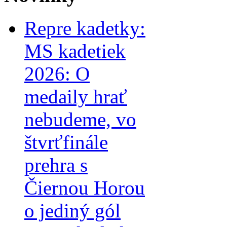
Repre kadetky:
MS kadetiek
2026: O
medaily hrať
nebudeme, vo
štvrťfinále
prehra s
Čiernou Horou
o jediný gól