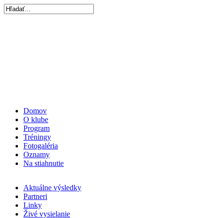
Domov
O klube
Program
Tréningy
Fotogaléria
Oznamy
Na stiahnutie
Aktuálne výsledky
Partneri
Linky
Živé vysielanie