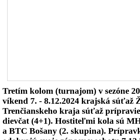
Tretím kolom (turnajom) v sezóne 20
víkend 7. - 8.12.2024 krajská súťaž 
Trenčianskeho kraja súťaž prípravi
dievčat (4+1). Hostiteľmi kola sú M
a BTC Bošany (2. skupina). Prípra