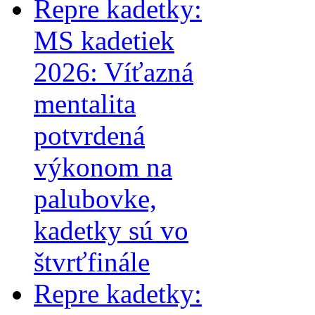
Repre kadetky:
MS kadetiek
2026: Víťazná
mentalita
potvrdená
výkonom na
palubovke,
kadetky sú vo
štvrťfinále
Repre kadetky: