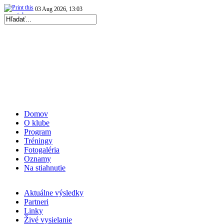
03 Aug 2026, 13:03
|
Repre kadetky: MS kadetiek 2026: Prvá prehra…
|
04 Aug 2026, 13:02
|
Repre kadetky: MS kadetiek 2026: Víťazná…
|
Domov
O klube
Program
Tréningy
Fotogaléria
Oznamy
Na stiahnutie
Aktuálne výsledky
Partneri
Linky
Živé vysielanie