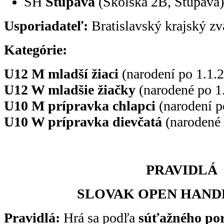
ŠH
Stupava
(Školská 2B, Stupava)
Usporiadateľ:
Bratislavský krajský z
Kategórie:
U12 M mladší žiaci
(narodení po 1.1.
U12 W mladšie žiačky
(narodené po 1
U10 M prípravka chlapci
(narodení p
U10 W prípravka dievčatá
(narodené 
PRAVIDLÁ
SLOVAK OPEN HAND
Pravidlá:
Hrá sa podľa
súťažného po