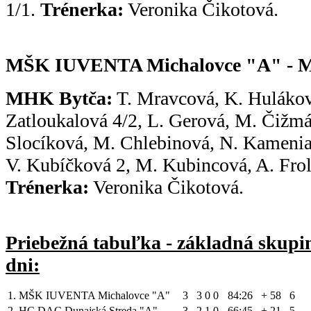
1/1.
Trénerka:
Veronika Čikotová.
MŠK IUVENTA Michalovce "A" - MH
MHK Bytča:
T. Mravcová, K. Hulákov
Zatloukalová 4/2, L. Gerová, M. Čižmár
Slocíková, M. Chlebinová, N. Kamenia
V. Kubíčková 2, M. Kubincová, A. Frol
Trénerka:
Veronika Čikotová.
Priebežná tabuľka - základná skupi
dni:
1.
MŠK IUVENTA Michalovce "A"
3
3
0
0
84:26
+ 58
6
2.
HC DAC Dunajská Streda "A"
3
2
1
0
66:45
+ 21
5