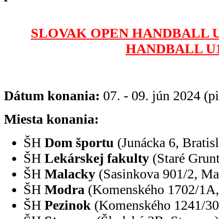
SLOVAK OPEN HANDBALL U1
HANDBALL U
Dátum konania:
07. - 09. jún 2024 (p
Miesta konania:
ŠH
Dom športu
(Junácka 6, Bratis
ŠH
Lekárskej fakulty
(Staré Grunt
ŠH
Malacky
(Sasinkova 901/2, Ma
ŠH
Modra
(Komenského 1702/1A,
ŠH
Pezinok
(Komenského 1241/30,