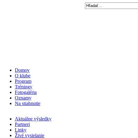
Domov
O klube
Program
Tréningy
Fotogaléria
Oznamy
Na stiahnutie
Aktuálne výsledky
Partneri
Linky
Živé vysielanie