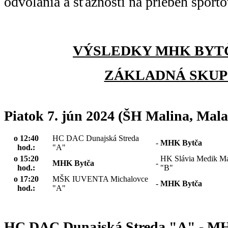
odvolania a sťažnosti na priebeh športov
VÝSLEDKY MHK BYTČA
ZÁKLADNÁ SKUP
Piatok 7. jún 2024 (ŠH Malina, Malac
o 12:40
HC DAC Dunajská Streda
-
MHK Bytča
hod.:
"A"
o 15:20
HK Slávia Medik Ma
MHK Bytča
-
hod.:
"B"
o 17:20
MŠK IUVENTA Michalovce
-
MHK Bytča
hod.:
"A"
HC DAC Dunajská Streda "A" - MH