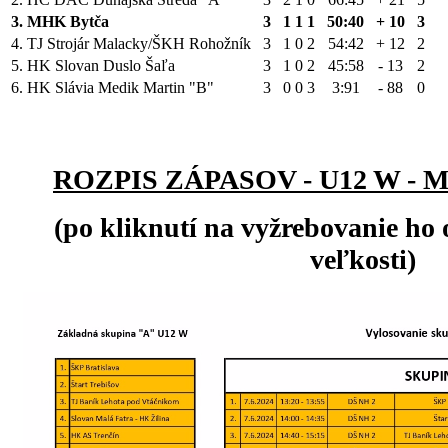
3.
MHK Bytča
3
1
1
1
50:40
+ 10
3
4.
TJ Strojár Malacky/ŠKH Rohožník
3
1
0
2
54:42
+ 12
2
5.
HK Slovan Duslo Šaľa
3
1
0
2
45:58
- 13
2
6.
HK Slávia Medik Martin "B"
3
0
0
3
3:91
- 88
0
ROZPIS ZÁPASOV - U12 W -
(po kliknutí na vyžrebovanie ho 
veľkosti)