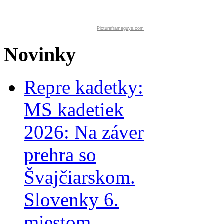
Pictureframeguys.com
Novinky
Repre kadetky:
MS kadetiek
2026: Na záver
prehra so
Švajčiarskom.
Slovenky 6.
miestom