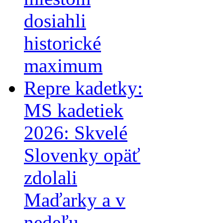
dosiahli
historické
maximum
Repre kadetky:
MS kadetiek
2026: Skvelé
Slovenky opäť
zdolali
Maďarky a v
nedeľu