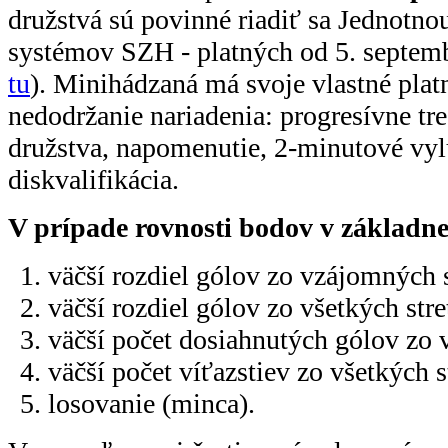
družstvá sú povinné riadiť sa Jednotno
systémov SZH - platných od 5. septem
tu
). Minihádzaná má svoje vlastné plat
nedodržanie nariadenia: progresívne tre
družstva, napomenutie, 2-minutové vylú
diskvalifikácia.
V prípade rovnosti bodov v základne
väčší rozdiel gólov zo vzájomných s
väčší rozdiel gólov zo všetkých stre
väčší počet dosiahnutých gólov zo v
väčší počet víťazstiev zo všetkých s
losovanie (minca).