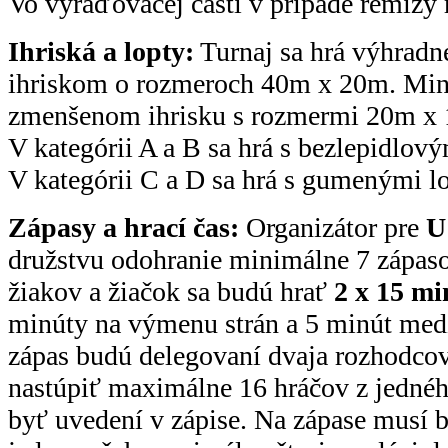
Vo vyraďovacej časti v prípade remízy
Ihriská a lopty:
Turnaj sa hrá výhradne
ihriskom o rozmeroch 40m x 20m. Mini
zmenšenom ihrisku s rozmermi 20m x
V kategórii A a B sa hrá s bezlepidlov
V kategórii C a D sa hrá s gumenými l
Zápasy a hrací čas:
Organizátor pre
U
družstvu odohranie minimálne 7 zápas
žiakov a žiačok sa budú hrať
2 x 15 mi
minúty na výmenu strán a 5 minút med
zápas budú delegovaní dvaja rozhodco
nastúpiť maximálne 16 hráčov z jednéh
byť uvedení v zápise. Na zápase musí