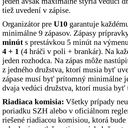
jeden avšak maximálne štyria vedúci dr
tiež uvedení v zápise.
Organizátor pre
U10
garantuje každému
minimálne 9 zápasov. Zápasy prípravk
minút
s prestávkou 5 minút na výmenu 
4 + 1
(4 hráči v poli + brankár). Na ka
jeden rozhodca. Na zápas môže nastúp
z jedného družstva, ktorí musia byť uv
zápase musí byť prítomný minimálne 
dvaja vedúci družstva, ktorí musia byť 
Riadiaca komisia:
Všetky prípady ne
poriadku SZH alebo v oficiálnom regle
riešené riadiacou komisiou, ktorá bude r