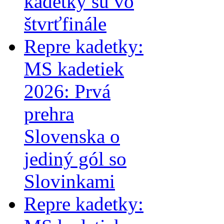
kadetky sú vo
štvrťfinále
Repre kadetky:
MS kadetiek
2026: Prvá
prehra
Slovenska o
jediný gól so
Slovinkami
Repre kadetky: