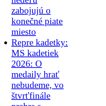
zabojujú o
konečné piate
miesto
Repre kadetky:
MS kadetiek
2026: O
medaily hrať
nebudeme, vo
štvrťfinále