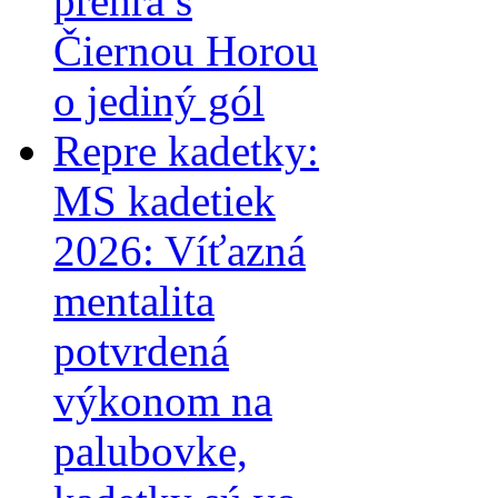
prehra s
Čiernou Horou
o jediný gól
Repre kadetky:
MS kadetiek
2026: Víťazná
mentalita
potvrdená
výkonom na
palubovke,