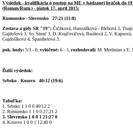
Výsledok - kvalifikácia o postup na ME v hádzanej hráčok do 19 
(Roman/Rum.) - piatok 17. apríl 2015:
Rumunsko - Slovensko 27:21 (11:8)
Zostava a góly SR "19":
Čičáková, Hanzalíková - Blehová 2, Tisajo
Gajdošová 3, So. Simić 3, D. Krajčovičová, Barátová 2, V. Kapsová, 
Gajdošíková 4, Španihelová 3.
pok. hody:
5/3 - 0,
vylúčené:
6 - 3,
rozhodovali:
M. Mertinian a E. 
Ďalší výsledok:
Srbsko - Kosovo 40:12 (19:6)
Tabuľka:
1. Srbsko 1 1 0 0 40:12 2
2. Rumunsko 1 1 0 0 27:21 2
3. Slovensko 1 0 0 1 21:27 0
4. Kosovo 1 0 0 1 12:40 0