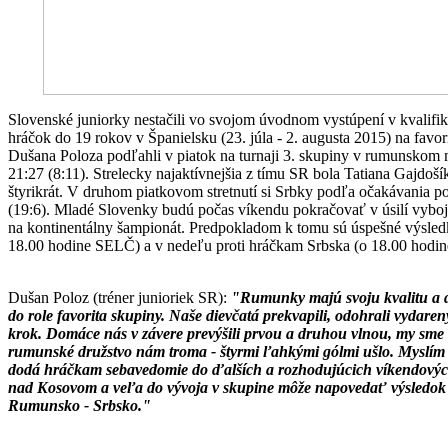
Slovenské juniorky nestačili vo svojom úvodnom vystúpení v kvalifik
hráčok do 19 rokov v Španielsku (23. júla - 2. augusta 2015) na fa
Dušana Poloza podľahli v piatok na turnaji 3. skupiny v rumunsko
21:27 (8:11). Strelecky najaktívnejšia z tímu SR bola Tatiana Gajdoš
štyrikrát. V druhom piatkovom stretnutí si Srbky podľa očakávania 
(19:6). Mladé Slovenky budú počas víkendu pokračovať v úsilí vyboj
na kontinentálny šampionát. Predpokladom k tomu sú úspešné výsled
18.00 hodine SELČ) a v nedeľu proti hráčkam Srbska (o 18.00 hodi
Dušan Poloz (tréner junioriek SR):
"Rumunky majú svoju kvalitu a do
do role favorita skupiny. Naše dievčatá prekvapili, odohrali vydare
krok. Domáce nás v závere prevýšili prvou a druhou vlnou, my sme 
rumunské družstvo nám troma - štyrmi ľahkými gólmi ušlo. Myslím si
dodá hráčkam sebavedomie do ďalších a rozhodujúcich víkendovýc
nad Kosovom a veľa do vývoja v skupine môže napovedať výsledok
Rumunsko - Srbsko."