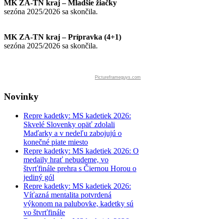
MK ZA-TN kraj – Mladšie žiačky
sezóna 2025/2026 sa skončila.
MK ZA-TN kraj – Prípravka (4+1)
sezóna 2025/2026 sa skončila.
Pictureframeguys.com
Novinky
Repre kadetky: MS kadetiek 2026:
Skvelé Slovenky opäť zdolali
Maďarky a v nedeľu zabojujú o
konečné piate miesto
Repre kadetky: MS kadetiek 2026: O
medaily hrať nebudeme, vo
štvrťfinále prehra s Čiernou Horou o
jediný gól
Repre kadetky: MS kadetiek 2026:
Víťazná mentalita potvrdená
výkonom na palubovke, kadetky sú
vo štvrťfinále