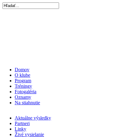
Domov
O klube
Program
Tréningy
Fotogaléria
Oznamy
Na stiahnutie
Aktuálne výsledky
Partneri
Linky
Živé vysielanie