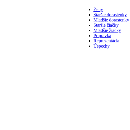
Ženy
Staršie dorastenky
Mladšie dorastenky
Staršie žiačky
Mladšie žiačky
Prípravka
Reprezentácia
Úspechy