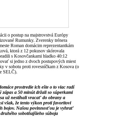
ácii o postup na majstrovstvá Európy
vorizované Rumunky. Zverenky trénera
m meste Roman domácim reprezentantkám
íková, ktorá z 12 pokusov skórovala
poradili s Kosovčankami hladko 40:12
ovať si jedno z dvoch postupových miest
ky v sobotu proti rovesníčkam z Kosova (o
ne SELČ).
máce prostredie ich ešte o to viac radí
ný zápas a 50 minút držali so súperkami
sa už nestíhali vracať do obrany a
 však, že tento výkon proti favoritovi
h bojov. Našou povinnosťou je vyhrať
 druhého sobotňajšieho súboja