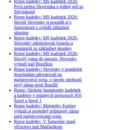
Repre kadetky: MS kadetiek 2026:
Prvá prehra Slovenska o jediný gól so
Slovinkami
Repre kadetky: MS kadetiek 2026:
Skvelé Slovenky si poradili aj s
Japonskom a ovládli základnú
skupinu
Repre kadetky: MS kadetiek 2026:
Slovenky zdemolovali Angolu a
postupujú zo základnej skupiny
Repre kadetky: MS kadetiek 2026:
Skvelý vstup do turnaja, Slovenky
vyhrali nad Brazíliou
Repre kadetky: Slovenky v pondelok
dopoludnia odcestovali na
majstrovstvá sveta, v stredu odohrajú
prvý zápas proti Brazílii
Repre: Sledujte šampionáty kadetiek
a kadetov v priamych prenosoch JOJ
Šport a Sport 1
Repre kadetky: Majsterky Európy
vyhrali aj posledný prípravný zápas
pred majstrovstvami sveta
Repre kadetky: V Šamoríne jasné
víťazstvo nad Maďarskom