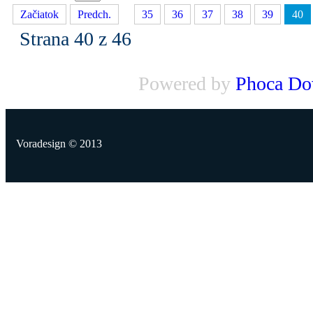
Začiatok
Predch.
...
35
36
37
38
39
40
Strana 40 z 46
Powered by
Phoca Do
Voradesign © 2013