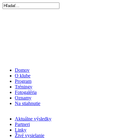
Domov
O klube
Program
Tréningy
Fotogaléria
Oznamy
Na stiahnutie
Aktuálne výsledky
Partneri
Linky
Živé vysielanie