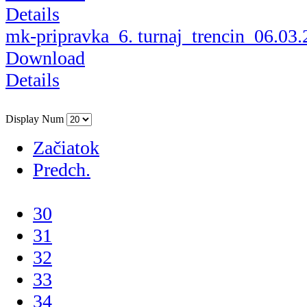
Details
mk-pripravka_6. turnaj_trencin_06.03
Download
Details
Display Num
Začiatok
Predch.
...
30
31
32
33
34