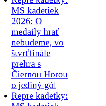
MS kadetiek
2026: O
medaily hrať
nebudeme, vo
štvrťfinále
prehra s
Čiernou Horou
o jediný gól
Repre kadetky: