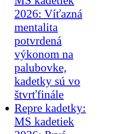
MS kadetiek
2026: Víťazná
mentalita
potvrdená
výkonom na
palubovke,
kadetky sú vo
štvrťfinále
Repre kadetky:
MS kadetiek