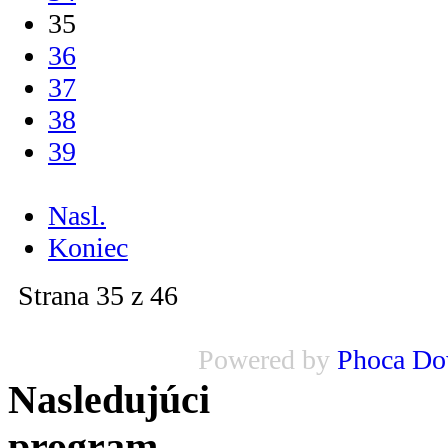
35
36
37
38
39
...
Nasl.
Koniec
Strana 35 z 46
Powered by
Phoca Do
Nasledujúci
program