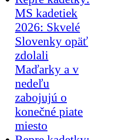
MS kadetiek
2026: Skvelé
Slovenky opäť
zdolali
Maďarky a v
nedeľu
zabojujú o
konečné piate
miesto
Repre kadetky: