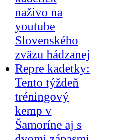
naživo na
youtube
Slovenského
zväzu hádzanej
Repre kadetky:
Tento týždeň
tréningový
kemp v
Šamoríne aj s
dvomi zápasmi