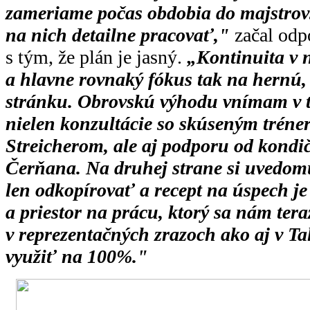
zameriame počas obdobia do majstrov
na nich detailne pracovať,"
začal odp
s tým, že plán je jasný.
„Kontinuita v 
a hlavne rovnaký fókus tak na hernú,
stránku. Obrovskú výhodu vnímam v
nielen konzultácie so skúseným trén
Streicherom, ale aj podporu od kondi
Čerňana. Na druhej strane si uvedom
len odkopírovať a recept na úspech je
a priestor na prácu, ktorý sa nám tera
v reprezentačných zrazoch ako aj v T
využiť na 100%."