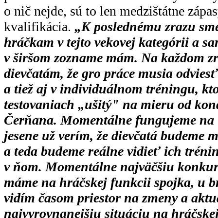
o nič nejde, sú to len medzištátne zápas
kvalifikácia.
„K poslednému zrazu sme
hráčkam v tejto vekovej kategórii a s
v širšom zozname mám. Na každom zr
dievčatám, že gro práce musia odviesť
a tiež aj v individuálnom tréningu, k
testovaniach „ušitý" na mieru od kon
Čerňana. Momentálne fungujeme na ú
jesene už verím, že dievčatá budeme
a teda budeme reálne vidieť ich trén
v ňom. Momentálne najväčšiu konkur
máme na hráčskej funkcii spojka, u b
vidím časom priestor na zmeny a akt
najvyrovnanejšiu situáciu na hráčskej