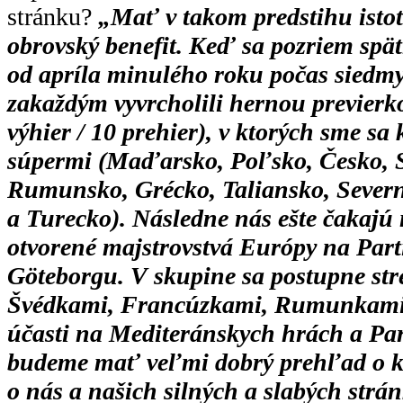
stránku?
„
Mať v takom predstihu isto
obrovský benefit. Keď sa pozriem spät
od apríla minulého roku počas siedmy
zakaždým vyvrcholili hernou previerk
výhier / 10 prehier), v ktorých sme sa 
súpermi (Maďarsko, Poľsko, Česko, S
Rumunsko, Grécko, Taliansko, Seve
a Turecko). Následne nás ešte čakajú 
otvorené majstrovstvá Európy na Part
Göteborgu. V skupine sa postupne st
Švédkami, Francúzkami, Rumunkami
účasti na Mediteránskych hrách a Part
budeme mať veľmi dobrý prehľad o ko
o nás a našich silných a slabých strá