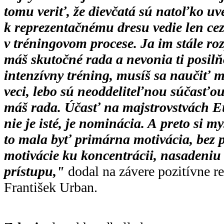
tomu veriť, že dievčatá sú natoľko uv
k reprezentačnému dresu vedie len cez
v tréningovom procese. Ja im stále r
máš skutočné rada a nevonia ti posil
intenzívny tréning, musíš sa naučiť m
veci, lebo sú neoddeliteľnou súčasťo
máš rada. Účasť na majstrovstvách E
nie je isté, je nominácia. A preto si my
to mala byť primárna motivácia, bez p
motivácie ku koncentrácii, nasadeniu
prístupu,"
dodal na závere pozitívne re
František Urban.