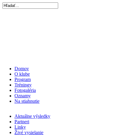
Domov
O klube
Program
Tréningy
Fotogaléria
Oznamy
Na stiahnutie
Aktuálne výsledky
Partneri
Linky
Živé vysielanie