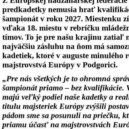
Z Európskej hádzanárskej federácie 
predkadetky nemusia hrať kvalifiká
šampionát v roku 2027. Miestenku zí
vďaka 18. miestu v rebríčku mládež
tímov. To je pre našu krajinu zatiaľ 
najväčšiu zásluhu na ňom má samozr
kadetiek, ktoré v auguste minulého 
majstrovstvá Európy v Podgorici.
„Pre nás všetkých je to ohromná sprá
šampionát priamo – bez kvalifikácie.
majú veľký podiel naše kadetky a rea
titulu majsteriek Európy zvýšili posta
pádom sme sa posunuli na priečku, kt
priamu účasť na majstrovstvách Eur