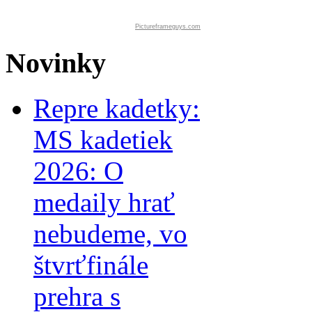
Pictureframeguys.com
Novinky
Repre kadetky:
MS kadetiek
2026: O
medaily hrať
nebudeme, vo
štvrťfinále
prehra s