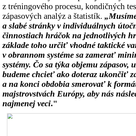
z tréningového procesu, kondičných test
zápasových analýz a štatistík.
„Musíme 
a slabé stránky v individuálnych úto
činnostiach hráčok na jednotlivých h
základe toho určiť vhodné taktické va
v obrannom systéme sa zamerať mini
systémy. Čo sa týka objemu zápasov, u
budeme chcieť ako doteraz ukončiť z
a na konci obdobia smerovať k formá
majstrovstvách Európy, aby nás násle
najmenej veci
."