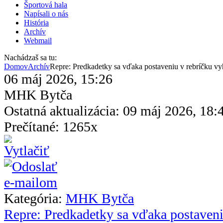
Športová hala
Napísali o nás
História
Archív
Webmail
Nachádzaš sa tu:
Domov
Archív
Repre: Predkadetky sa vďaka postaveniu v rebríčku vyh
06 máj 2026, 15:26
MHK Bytča
Ostatná aktualizácia: 09 máj 2026, 18:
Prečítané: 1265x
Kategória:
MHK Bytča
Repre: Predkadetky sa vďaka postaveni