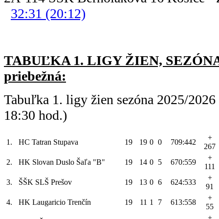
32:31 (20:12)
TABUĽKA 1. LIGY ŽIEN, SEZÓNA 
priebežná:
Tabuľka 1. ligy žien sezóna 2025/2026
18:30 hod.)
+
1.
HC Tatran Stupava
19
19
0
0
709:442
267
+
2.
HK Slovan Duslo Šaľa "B"
19
14
0
5
670:559
111
+
3.
ŠŠK SLŠ Prešov
19
13
0
6
624:533
91
+
4.
HK Laugaricio Trenčín
19
11
1
7
613:558
55
+