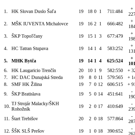
+
1.
HK Slovan Duslo Šaľa
19
18
0
1
711:484
22
+
2.
MŠK IUVENTA Michalovce
19
16
2
1
666:482
18
+
3.
ŠKP Topoľčany
19
15
1
3
677:479
19
+
4.
HC Tatran Stupava
19
14
1
4
583:252
13
+
5.
MHK Bytča
19
14
1
4
625:524
10
6.
HK Laugaricio Trenčín
20
10
1
9
582:550
+ 3
7.
HC DAC Dunajská Streda
19
8
0
11
579:565
+ 1
8.
SMF HK Žilina
19
7
0
12
606:515
+ 9
-
9.
ŠKP Bratislava
19
5
0
14
451:641
19
TJ Strojár Malacky/ŠKH
-
10.
19
2
0
17
410:649
Rohožník
23
-
11.
Štart Trebišov
20
2
0
18
577:864
28
-
12.
ŠŠK SLŠ Prešov
19
1
0
18
390:652
26