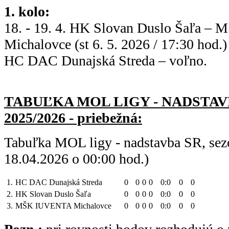
1. kolo:
18. - 19. 4. HK Slovan Duslo Šaľa 
Michalovce (st 6. 5. 2026 / 17:30 hod.
HC DAC Dunajská Streda – voľno.
TABUĽKA MOL LIGY - NADSTAV
2025/2026 - priebežná:
Tabuľka MOL ligy - nadstavba SR, sez
18.04.2026 o 00:00 hod.)
1.
HC DAC Dunajská Streda
0
0
0
0
0:0
0
0
2.
HK Slovan Duslo Šaľa
0
0
0
0
0:0
0
0
3.
MŠK IUVENTA Michalovce
0
0
0
0
0:0
0
0