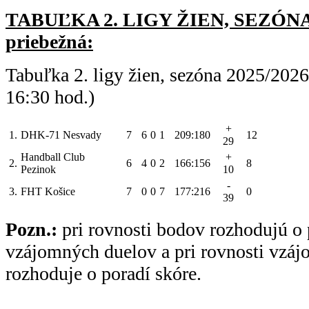
TABUĽKA 2. LIGY ŽIEN, SEZÓNA 
priebežná:
Tabuľka 2. ligy žien, sezóna 2025/202
16:30 hod.)
+
1.
DHK-71 Nesvady
7
6
0
1
209:180
12
29
Handball Club
+
2.
6
4
0
2
166:156
8
Pezinok
10
-
3.
FHT Košice
7
0
0
7
177:216
0
39
Pozn.:
pri rovnosti bodov rozhodujú o 
vzájomných duelov a pri rovnosti vzá
rozhoduje o poradí skóre.