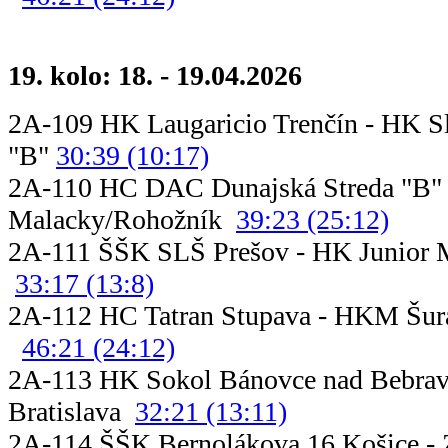
19. kolo: 18. - 19.04.2026
2A-109 HK Laugaricio Trenčín - HK S
"B"
30:39 (10:17)
2A-110 HC DAC Dunajská Streda "B" 
Malacky/Rohožník
39:23 (25:12)
2A-111 ŠŠK SLŠ Prešov - HK 
33:17 (13:8)
2A-112 HC Tatran Stupava
46:21 (24:12)
2A-113 HK Sokol Bánovce nad Bebra
Bratislava
32:21 (13:11)
2A-114 ŠŠK Bernolákova 16 Košice -