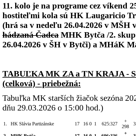
11. kolo je na programe cez víkend 25
hostiteľmi kola sú HK Laugaricio Tr
(hrá sa v nedeľu 26.04.2026 v MŠH v
hádzaná Čadca
MHK Bytča /2. skupi
26.04.2026 v ŠH v Bytči) a MHáK Ma
TABUĽKA MK ZA a TN KRAJA - 
(celková) - priebežná:
Tabuľka MK starších žiačok sezóna 20
dňu 29.03.2026 o 15:00 hod.)
+
1.
HK Slávia Partizánske
17
16
0
1
625:327
3
298
+
2.
MHK Bytča
17
16
0
1
606:336
3