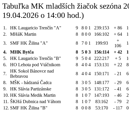
Tabuľka MK mladších žiačok sezóna 2
19.04.2026 o 14:00 hod.)
1.
HK Laugaricio Trenčín "A"
9
8
0
1
239:153
+ 86
1
2.
MHáK Martin
8
8
0
0
166:102
+ 64
1
+
3.
SMF HK Žilina "A"
8
7
0
1
199:93
1
106
4.
MHK Bytča
8
5
0
3
156:114
+ 42
1
5.
HK Laugaricio Trenčín "B"
9
5
0
4
222:217
+ 5
1
6.
HO Lehota pod Vtáčnikom
8
4
0
4
153:131
+ 22
8
HK Sokol Bánovce nad
7.
8
4
0
4
150:171
- 21
6
Bebravou
8.
MŠK - hádzaná Čadca
8
3
0
5
148:177
- 29
6
9.
HK Slávia Partizánske
8
3
0
5
131:172
- 41
6
10.
HK Slávia Medik Martin
8
1
0
7
147:193
- 46
2
11.
ŠKHá Dubnica nad Váhom
8
1
0
7
83:162
- 79
2
12.
SMF HK Žilina "B"
8
0
0
8
53:170
- 117
0