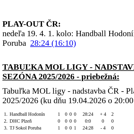
PLAY-OUT ČR:
nedeľa 19. 4. 1. kolo: Handball Hodon
Poruba
28:24 (16:10)
TABUĽKA MOL LIGY - NADSTAVB
SEZÓNA 2025/2026 - priebežná:
Tabuľka MOL ligy - nadstavba ČR - Pl
2025/2026 (ku dňu 19.04.2026 o 20:00
1.
Handball Hodonín
1
0
0
0
28:24
+ 4
2
2.
DHC Plzeň
0
0
0
0
0:0
0
0
3.
TJ Sokol Poruba
1
0
0
1
24:28
- 4
0