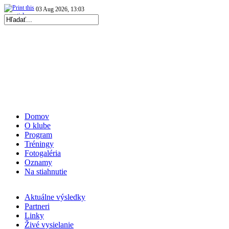
03 Aug 2026, 13:03
|
Repre kadetky: MS kadetiek 2026: Prvá prehra…
|
04 Aug 2026, 13:02
|
Repre kadetky: MS kadetiek 2026: Víťazná…
|
Domov
O klube
Program
Tréningy
Fotogaléria
Oznamy
Na stiahnutie
Aktuálne výsledky
Partneri
Linky
Živé vysielanie