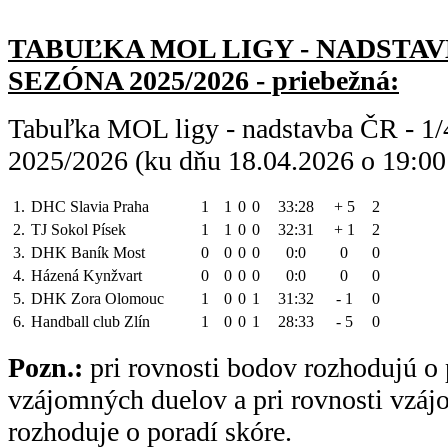
TABUĽKA MOL LIGY - NADSTAVBA
SEZÓNA 2025/2026 - priebežná:
Tabuľka MOL ligy - nadstavba ČR - 1/4
2025/2026 (ku dňu 18.04.2026 o 19:00
1.
DHC Slavia Praha
1
1
0
0
33:28
+ 5
2
2.
TJ Sokol Písek
1
1
0
0
32:31
+ 1
2
3.
DHK Baník Most
0
0
0
0
0:0
0
0
4.
Házená Kynžvart
0
0
0
0
0:0
0
0
5.
DHK Zora Olomouc
1
0
0
1
31:32
- 1
0
6.
Handball club Zlín
1
0
0
1
28:33
- 5
0
Pozn.:
pri rovnosti bodov rozhodujú o 
vzájomných duelov a pri rovnosti vzá
rozhoduje o poradí skóre.