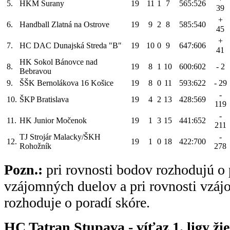
5.
HKM Šurany
19
11
1
7
565:526
39
+
6.
Handball Zlatná na Ostrove
19
9
2
8
585:540
45
+
7.
HC DAC Dunajská Streda "B"
19
10
0
9
647:606
41
HK Sokol Bánovce nad
8.
19
8
1
10
600:602
- 2
Bebravou
9.
ŠŠK Bernolákova 16 Košice
19
8
0
11
593:622
- 29
-
10.
ŠKP Bratislava
19
4
2
13
428:569
119
-
11.
HK Junior Močenok
19
1
3
15
441:652
211
TJ Strojár Malacky/ŠKH
-
12.
19
1
0
18
422:700
Rohožník
278
Pozn.:
pri rovnosti bodov rozhodujú o 
vzájomných duelov a pri rovnosti vzá
rozhoduje o poradí skóre.
HC Tatran Stupava - víťaz 1. ligy ži