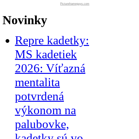
Pictureframeguys.com
Novinky
Repre kadetky:
MS kadetiek
2026: Víťazná
mentalita
potvrdená
výkonom na
palubovke,
kadetky sú vo