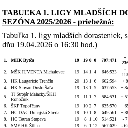
TABUĽKA 1. LIGY MLADŠÍC
H D
SEZÓNA 2025/2026 - priebežná:
Tabuľka 1. ligy mladších dorasteniek,
dňu 19.04.2026 o 16:30 hod.)
+
1.
MHK Bytča
19
19
0
0
707:471
23
+
2.
MŠK IUVENTA Michalovce
19
14
1
4
646:533
11
3.
HK Laugaricio Trenčín
20
13
1
6
602:594
+ 8
4.
HK Slovan Duslo Šaľa
19
13
1
5
637:553
+ 8
TJ Strojár Malacky/ŠKH
5.
19
11
1
7
584:531
+ 5
Rohožník
6.
ŠKP Topoľčany
19
10
2
7
635:570
+ 6
7.
HC DAC Dunajská Streda
19
10
1
8
649:561
+ 8
8.
HC Tatran Stupava
19
8
1
10
514:521
- 7
9.
SMF HK Žilina
19
6
1
12
567:629
- 6