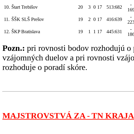
-
10.
Štart Trebišov
20
3
0
17
513:682
16
-
11.
ŠŠK SLŠ Prešov
19
2
0
17
416:639
22
-
12.
ŠKP Bratislava
19
1
1
17
445:631
18
Pozn.:
pri rovnosti bodov rozhodujú o 
vzájomných duelov a pri rovnosti vzá
rozhoduje o poradí skóre.
MAJSTROVSTVÁ ZA - TN KRAJA 