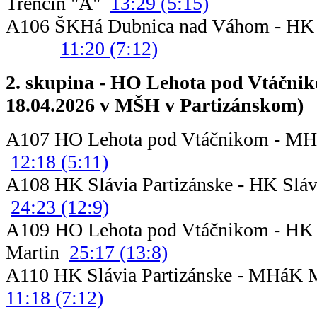
Trenčín "A"
13:29 (5:15)
A106 ŠKHá Dubnica nad Váhom - HK L
11:20 (7:12)
2. skupina - HO Lehota pod Vtáčnik
18.04.2026 v MŠH v Partizánskom)
A107 HO Lehota pod Vtáčniko
12:18 (5:11)
A108 HK Slávia Partizánske - HK S
24:23 (12:9)
A109 HO Lehota pod Vtáčnikom - HK 
Martin
25:17 (13:8)
A110 HK Slávia Partizánsk
11:18 (7:12)