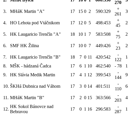
270
+
3.
MHáK Martin "A"
17
15
0
2
590:329
3
261
+
4.
HO Lehota pod Vtáčnikom
17
12
0
5
498:453
2
45
+
5.
HK Laugaricio Trenčín "A"
18
10
1
7
583:508
2
75
+
6.
SMF HK Žilina
17
10
0
7
449:426
2
23
-
7.
HK Laugaricio Trenčín "B"
18
7
0
11
420:542
1
122
8.
MŠK - hádzaná Čadca
17
6
1
10
462:540
- 78
1
-
9.
HK Slávia Medik Martin
17
4
1
12
399:543
9
144
-
10.
ŠKHá Dubnica nad Váhom
17
3
0
14
401:511
6
110
-
11.
MHáK Martin "B"
17
2
0
15
363:566
4
203
HK Sokol Bánovce nad
-
12.
17
0
1
16
296:583
1
Bebravou
287