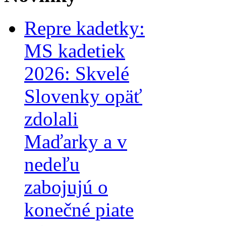
Repre kadetky:
MS kadetiek
2026: Skvelé
Slovenky opäť
zdolali
Maďarky a v
nedeľu
zabojujú o
konečné piate