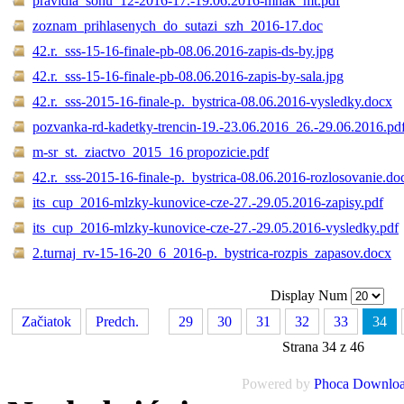
pravidla_sohu_12-2016-17.-19.06.2016-mhak_mt.pdf
zoznam_prihlasenych_do_sutazi_szh_2016-17.doc
42.r._sss-15-16-finale-pb-08.06.2016-zapis-ds-by.jpg
42.r._sss-15-16-finale-pb-08.06.2016-zapis-by-sala.jpg
42.r._sss-2015-16-finale-p._bystrica-08.06.2016-vysledky.docx
pozvanka-rd-kadetky-trencin-19.-23.06.2016_26.-29.06.2016.pd
m-sr_st._ziactvo_2015_16 propozicie.pdf
42.r._sss-2015-16-finale-p._bystrica-08.06.2016-rozlosovanie.do
its_cup_2016-mlzky-kunovice-cze-27.-29.05.2016-zapisy.pdf
its_cup_2016-mlzky-kunovice-cze-27.-29.05.2016-vysledky.pdf
2.turnaj_rv-15-16-20_6_2016-p._bystrica-rozpis_zapasov.docx
Display Num
Začiatok
Predch.
...
29
30
31
32
33
34
Strana 34 z 46
Powered by
Phoca Downlo