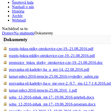
Športová hala
Napísali o nás
História
Archív
Webmail
Nachádzaš sa tu:
Domov
Na stiahnutie
Dokumenty
Dokumenty
rozpis-jiskra-stdky-otrokovice-cze-19.-21.08.2016.pdf
rozpis-jiskra-mldky-otrokovice-cze-19.-21.08.2016.pdf
propozice_jiskra_dorky_otrokovice-cze-19.-21.08.2016.doc
pozvanka-rd-kadetky-ba_a_ger-14.-22.08.2016.pdf
turnaj-mhct-2016-trencin-25.06.2016-vysledky_suhrn.zip
pozvanka-rd-kadetky-ba-o_me-swe-2.-9.7._ms-12.7-1.8.2016.pd
turnaj-mhct-2016-trencin-25.06.2016_1.pdf
sohu_12-2016-mhak_mt-17.-19.06.2016-priebeh.docx
sohu_12-2016-mhak_mt-17.-19.06.2016-program.docx