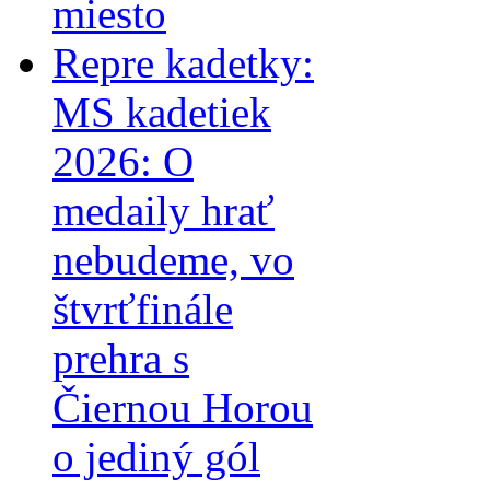
miesto
Repre kadetky:
MS kadetiek
2026: O
medaily hrať
nebudeme, vo
štvrťfinále
prehra s
Čiernou Horou
o jediný gól