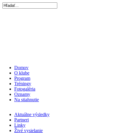
Domov
O klube
Program
Tréningy
Fotogaléria
Oznamy
Na stiahnutie
Aktuálne výsledky
Partneri
Linky
Živé vysielanie