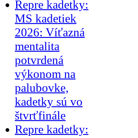
Repre kadetky:
MS kadetiek
2026: Víťazná
mentalita
potvrdená
výkonom na
palubovke,
kadetky sú vo
štvrťfinále
Repre kadetky: