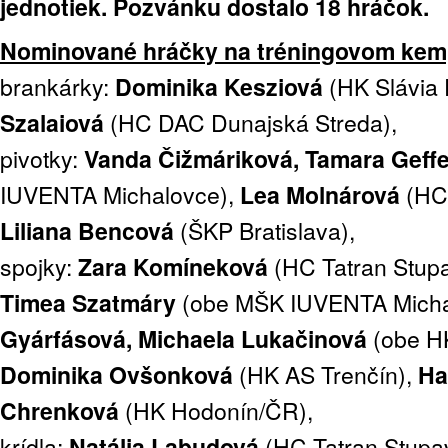
jednotiek. Pozvánku dostalo 18 hráčok.
Nominované hráčky na tréningovom kemp
brankárky:
Dominika Kesziová
(HK Slávia 
Szalaiová
(HC DAC Dunajská Streda),
pivotky:
Vanda Čižmáriková, Tamara Geffe
IUVENTA Michalovce),
Lea Molnárová
(HC 
Liliana Bencová
(ŠKP Bratislava),
spojky:
Zara Komíneková
(HC Tatran Stup
Timea Szatmáry
(obe MŠK IUVENTA Micha
Gyárfásová, Michaela Lukačinová
(obe HK
Dominika Ovšonková
(HK AS Trenčín),
Ha
Chrenková
(HK Hodonín/ČR),
krídla:
Natália Labudová
(HC Tatran Stupa