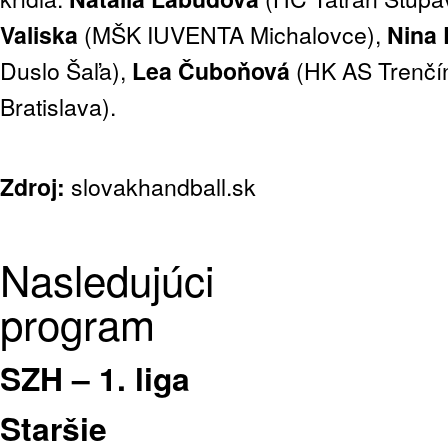
Valiska
(MŠK IUVENTA Michalovce),
Nina 
Duslo Šaľa),
Lea Čuboňová
(HK AS Trenčí
Bratislava).
Zdroj:
slovakhandball.sk
Nasledujúci
program
SZH – 1. liga
Staršie