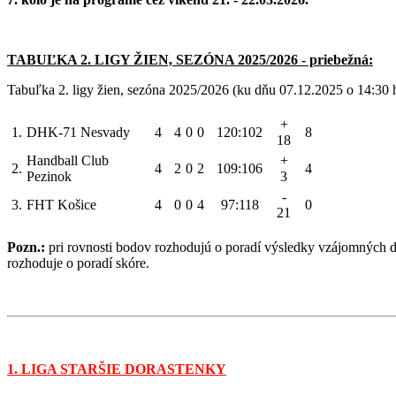
TABUĽKA 2. LIGY ŽIEN, SEZÓNA 2025/2026 - priebežná:
Tabuľka 2. ligy žien, sezóna 2025/2026 (ku dňu 07.12.2025 o 14:30 
+
1.
DHK-71 Nesvady
4
4
0
0
120:102
8
18
Handball Club
+
2.
4
2
0
2
109:106
4
Pezinok
3
-
3.
FHT Košice
4
0
0
4
97:118
0
21
Pozn.:
pri rovnosti bodov rozhodujú o poradí výsledky vzájomných d
rozhoduje o poradí skóre.
1. LIGA STARŠIE DORASTENKY