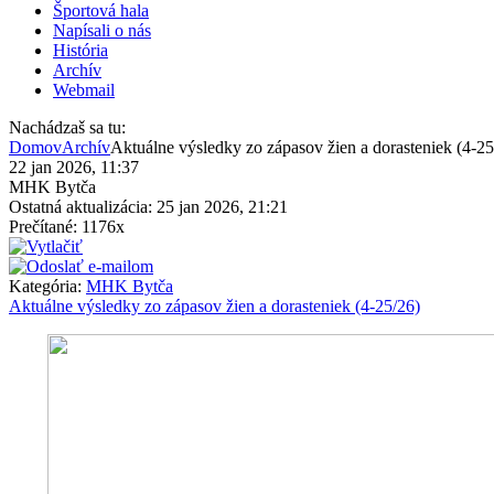
Športová hala
Napísali o nás
História
Archív
Webmail
Nachádzaš sa tu:
Domov
Archív
Aktuálne výsledky zo zápasov žien a dorasteniek (4-25
22 jan 2026, 11:37
MHK Bytča
Ostatná aktualizácia: 25 jan 2026, 21:21
Prečítané: 1176x
Kategória:
MHK Bytča
Aktuálne výsledky zo zápasov žien a dorasteniek (4-25/26)