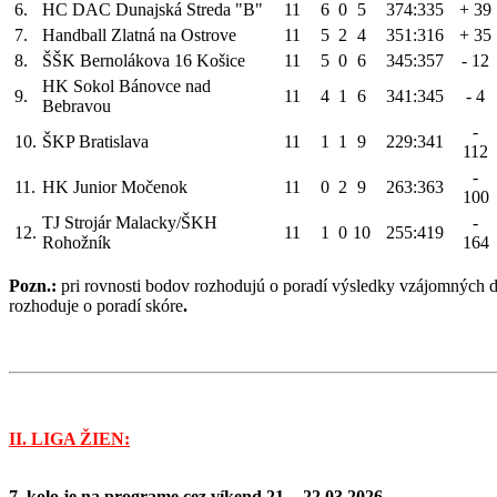
6.
HC DAC Dunajská Streda "B"
11
6
0
5
374:335
+ 39
7.
Handball Zlatná na Ostrove
11
5
2
4
351:316
+ 35
8.
ŠŠK Bernolákova 16 Košice
11
5
0
6
345:357
- 12
HK Sokol Bánovce nad
9.
11
4
1
6
341:345
- 4
Bebravou
-
10.
ŠKP Bratislava
11
1
1
9
229:341
112
-
11.
HK Junior Močenok
11
0
2
9
263:363
100
TJ Strojár Malacky/ŠKH
-
12.
11
1
0
10
255:419
Rohožník
164
Pozn.:
pri rovnosti bodov rozhodujú o poradí výsledky vzájomných d
rozhoduje o poradí skóre
.
II. LIGA ŽIEN:
7. kolo je na programe cez víkend 21. - 22.03.2026.