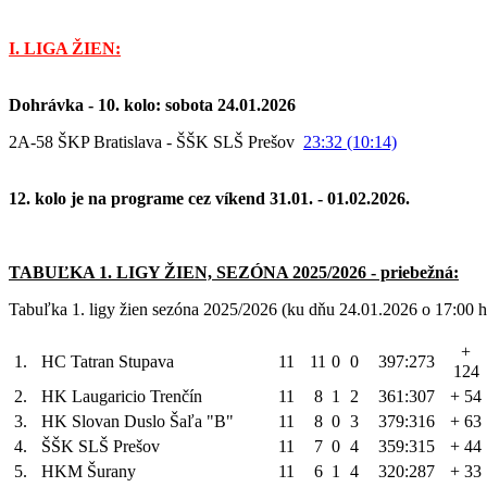
I. LIGA ŽIEN:
Dohrávka - 10. kolo: sobota 24.01.2026
2A-58 ŠKP Bratislava - ŠŠK SLŠ Prešov
23:32 (10:14)
12. kolo je na programe cez víkend 31.01. - 01.02.2026.
TABUĽKA 1. LIGY ŽIEN, SEZÓNA 2025/2026 - priebežná:
Tabuľka 1. ligy žien sezóna 2025/2026 (ku dňu 24.01.2026 o 17:00 h
+
1.
HC Tatran Stupava
11
11
0
0
397:273
124
2.
HK Laugaricio Trenčín
11
8
1
2
361:307
+ 54
3.
HK Slovan Duslo Šaľa "B"
11
8
0
3
379:316
+ 63
4.
ŠŠK SLŠ Prešov
11
7
0
4
359:315
+ 44
5.
HKM Šurany
11
6
1
4
320:287
+ 33