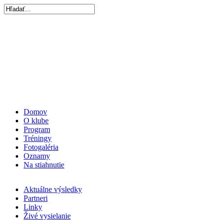
Domov
O klube
Program
Tréningy
Fotogaléria
Oznamy
Na stiahnutie
Aktuálne výsledky
Partneri
Linky
Živé vysielanie