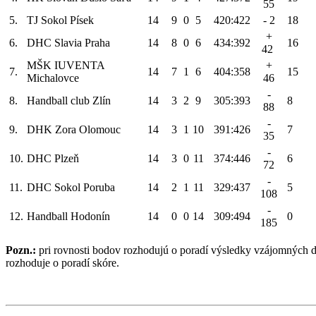
55
5.
TJ Sokol Písek
14
9
0
5
420:422
- 2
18
+
6.
DHC Slavia Praha
14
8
0
6
434:392
16
42
MŠK IUVENTA
+
7.
14
7
1
6
404:358
15
Michalovce
46
-
8.
Handball club Zlín
14
3
2
9
305:393
8
88
-
9.
DHK Zora Olomouc
14
3
1
10
391:426
7
35
-
10.
DHC Plzeň
14
3
0
11
374:446
6
72
-
11.
DHC Sokol Poruba
14
2
1
11
329:437
5
108
-
12.
Handball Hodonín
14
0
0
14
309:494
0
185
Pozn.:
pri rovnosti bodov rozhodujú o poradí výsledky vzájomných d
rozhoduje o poradí skóre.