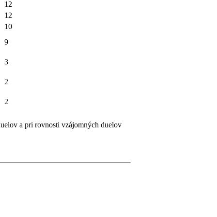
12
12
10
9
3
2
2
uelov a pri rovnosti vzájomných duelov