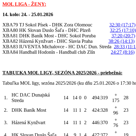
MOL LIGA - ŽENY:
14. kolo: 24. - 25.01.2026
XBA79 TJ Sokol Písek - DHK Zora Olomouc
32:30 (17:17)
XBA80 HK Slovan Duslo Šaľa - DHC Plzeň
32:25 (17:10)
XBA81 DHK Baník Most - DHC Sokol Poruba
37:20 (20:7)
XBA82 Házená Kynžvart - DHC Slavia Praha
38:26 (14:13)
XBA83 IUVENTA Michalovce - HC DAC Dun. Streda
28:33 (11:1
XBA84 Handball Hodonín - Handball club Zlín
24:27 (8:16)
TABUĽKA MOL LIGY, SEZÓNA 2025/2026 - priebežná:
Tabuľka MOL ligy, sezóna 2025/2026 (ku dňu 25.01.2026 o 17:30 h
HC DAC Dunajská
+
1.
14
14
0
0
494:319
28
Streda
175
+
2.
DHK Baník Most
14
11
1
2
424:328
23
96
+
3.
Házená Kynžvart
14
11
1
2
446:370
23
76
+
4.
HK Slovan Duslo Šaľa
14
9
1
4
427:372
19