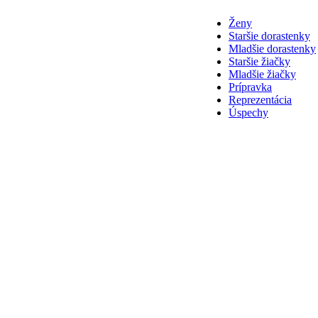
Ženy
Staršie dorastenky
Mladšie dorastenky
Staršie žiačky
Mladšie žiačky
Prípravka
Reprezentácia
Úspechy