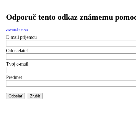
Odporuč tento odkaz známemu pomoc
ZAVRIEŤ OKNO
E-mail príjemcu
Odosielateľ
Tvoj e-mail
Predmet
Odoslať
Zrušiť