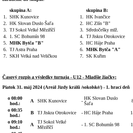
skupina A:
skupina B:
1.
SHK Kunovice
1.
HK Ivančice
2.
HK Slovan Duslo Šaľa
2.
HC Zlín "B"
3.
TJ Sokol Velké Měziříčí
3.
Středočešky mlž.
4.
1. SC Bohumín 98
4.
TJ Jiskra Otrokovice
5.
MHK Bytča "B"
5.
HC Háje Praha
6.
TJ Astra Praha
6.
MHK Bytča "A"
7.
SKH Velká nad Veličkou
7.
SK Kuřim
Časový rozpis a výsledky turnaja - U12 - Mladšie žiačky:
Piatok 31. máj 2024 (Areál Jízdy králů /sokolské/) - 1. hrací deň
o 08:00
HK Slovan Duslo
A
SHK Kunovice
-
hod.:
Šaľa
o 08:35
B
TJ Jiskra Otrokovice
-
HC Háje Praha
1
hod.:
o 09:10
TJ Sokol Velké
A
-
1. SC Bohumín 98
1
hod.:
Měziříčí