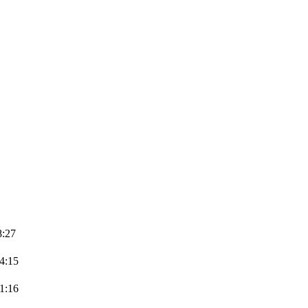
8:27
4:15
1:16