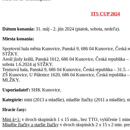
ITS CUP 2024
Dátum konania:
31. máj - 2. jún 2024 (piatok, sobota, nedeľa).
Miesta konania:
Sportovní hala města Kunovice, Panská 9, 686 04 Kunovice, Česká rep
STŽKY.
Areál jízdy králů, Panská 1612, 686 04 Kunovice, Česká republika –
sobota 1.6.2024 aj STŽKY.
Tenisová hala, Panská 9, 686 04 Kunovice, Česká republika – 31.5. 
ZŠ Kunovice, U Pálenice 1620, 686 04 Kunovice, Česká republika –
MLŽKY.
Usporiadateľ:
SHK Kunovice.
Kategórie:
mini (2013 a mladšie), mladšie žiačky (2011 a mladšie), st
Hracie časy:
Mini 4+1:
v dvoch skupinách 1 x 15 min., bez TTO, vylúčenie 1 minú
Mladšie žiačky a staršie žiačky
v dvoch skupinách 2 x 15 s 2 min. pre