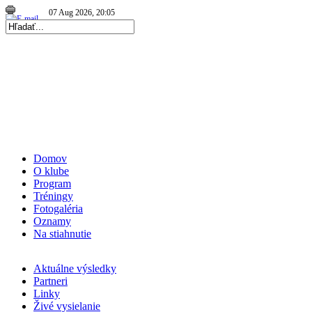
Repre kadetky: MS kadetiek 2026: Skvelé Slovenky…
|
06 Aug 2026, 19:56
|
Repre kadetky: MS kadetiek 2026: O medaily hrať…
|
Domov
O klube
Program
Tréningy
Fotogaléria
Oznamy
Na stiahnutie
Aktuálne výsledky
Partneri
Linky
Živé vysielanie