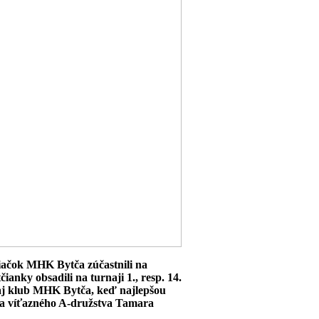
žiačok MHK Bytča zúčastnili na
nky obsadili na turnaji 1., resp. 14.
 aj klub MHK Bytča, keď najlepšou
rka víťazného A-družstva Tamara