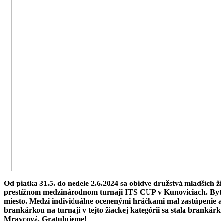
Od piatka 31.5. do nedele 2.6.2024 sa obidve družstvá mladších 
prestížnom medzinárodnom turnaji ITS CUP v Kunoviciach. Bytčia
miesto. Medzi individuálne ocenenými hráčkami mal zastúpenie
brankárkou na turnaji v tejto žiackej kategórii sa stala branká
Mravcová. Gratulujeme!