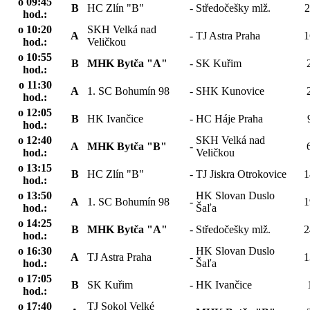
o 09:45
B
HC Zlín "B"
-
Středočešky mlž.
2
hod.:
o 10:20
SKH Velká nad
A
-
TJ Astra Praha
1
hod.:
Veličkou
o 10:55
B
MHK Bytča "A"
-
SK Kuřim
hod.:
o 11:30
A
1. SC Bohumín 98
-
SHK Kunovice
hod.:
o 12:05
B
HK Ivančice
-
HC Háje Praha
hod.:
o 12:40
SKH Velká nad
A
MHK Bytča "B"
-
hod.:
Veličkou
o 13:15
B
HC Zlín "B"
-
TJ Jiskra Otrokovice
1
hod.:
o 13:50
HK Slovan Duslo
A
1. SC Bohumín 98
-
1
hod.:
Šaľa
o 14:25
B
MHK Bytča "A"
-
Středočešky mlž.
2
hod.:
o 16:30
HK Slovan Duslo
A
TJ Astra Praha
-
1
hod.:
Šaľa
o 17:05
B
SK Kuřim
-
HK Ivančice
hod.:
o 17:40
TJ Sokol Velké