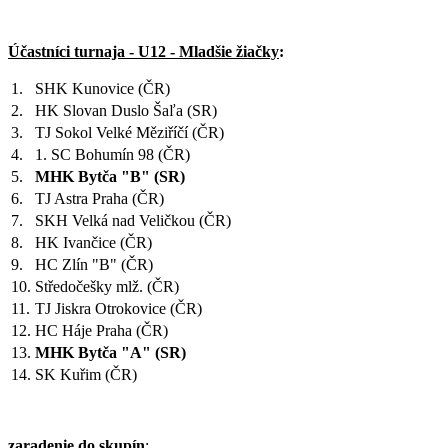
Účastníci turnaja - U12 - Mladšie žiačky
:
1.
SHK Kunovice (ČR)
2.
HK Slovan Duslo Šaľa (SR)
3.
TJ Sokol Velké Měziříčí (ČR)
4.
1. SC Bohumín 98 (ČR)
5.
MHK Bytča "B" (SR)
6.
TJ Astra Praha (ČR)
7.
SKH Velká nad Veličkou (ČR)
8.
HK Ivančice (ČR)
9.
HC Zlín "B" (ČR)
10.
Středočešky mlž. (ČR)
11.
TJ Jiskra Otrokovice (ČR)
12.
HC Háje Praha (ČR)
13.
MHK Bytča "A" (SR)
14.
SK Kuřim (ČR)
zaradenie do skupín
: