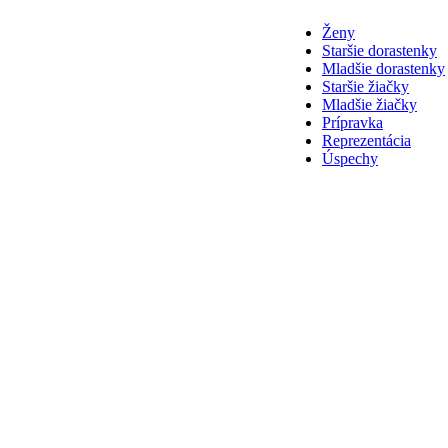
Ženy
Staršie dorastenky
Mladšie dorastenky
Staršie žiačky
Mladšie žiačky
Prípravka
Reprezentácia
Úspechy