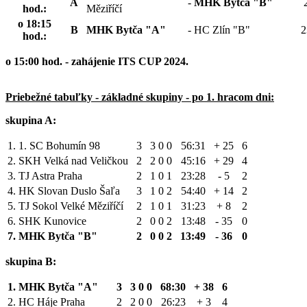
A
-
MHK Bytča "B"
hod.:
Měziříčí
o 18:15
B
MHK Bytča "A"
-
HC Zlín "B"
2
hod.:
o 15:00 hod. - zahájenie ITS CUP 2024.
Priebežné tabuľky - základné skupiny - po 1. hracom dni:
skupina A:
1.
1. SC Bohumín 98
3
3
0
0
56:31
+ 25
6
2.
SKH Velká nad Veličkou
2
2
0
0
45:16
+ 29
4
3.
TJ Astra Praha
2
1
0
1
23:28
- 5
2
4.
HK Slovan Duslo Šaľa
3
1
0
2
54:40
+ 14
2
5.
TJ Sokol Velké Měziříčí
2
1
0
1
31:23
+ 8
2
6.
SHK Kunovice
2
0
0
2
13:48
- 35
0
7.
MHK Bytča "B"
2
0
0
2
13:49
- 36
0
skupina B:
1.
MHK Bytča "A"
3
3
0
0
68:30
+ 38
6
2.
HC Háje Praha
2
2
0
0
26:23
+ 3
4