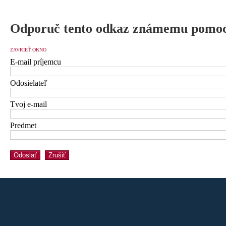
Odporuč tento odkaz známemu pomoc
ZAVRIEŤ OKNO
E-mail príjemcu
Odosielateľ
Tvoj e-mail
Predmet
Odoslať
Zrušiť