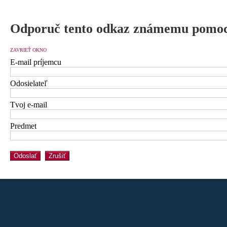
Odporuč tento odkaz známemu pomoc
ZAVRIEŤ OKNO
E-mail príjemcu
Odosielateľ
Tvoj e-mail
Predmet
Odoslať
Zrušiť