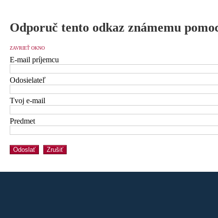
Odporuč tento odkaz známemu pomoc
ZAVRIEŤ OKNO
E-mail príjemcu
Odosielateľ
Tvoj e-mail
Predmet
Odoslať
Zrušiť