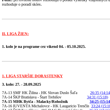
rozhoduje o poradí skóre
.
II. LIGA ŽIEN:
1. kolo je na programe cez víkend 04. - 05.10.2025.
1. LIGA STARŠIE DORASTENKY
3. kolo: 27. - 28.09.2025
7A-13 SMF HK Žilina - HK Slovan Duslo Šaľa
26:35 (14:14
7A-14 ŠKP Bratislava - Štart Trebišov
34:31 (15:18)
7A-15 MHK Bytča - Malacky/Rohožník
34:25 (15:14
7A-16 IUVENTA Michalovce - HK Laugaricio Trenčín
33:24 (15:1