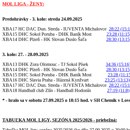
MOL LIGA - ŽENY:
Predohrávky - 3. kolo: streda 24.09.2025
XBA17 HC DAC Dun. Streda - IUVENTA Michalovce
28:22 (15:1
XBA15 DHC Sokol Poruba - DHK Baník Most
23:28 (11:15
XBA14 DHC Plzeň - HK Slovan Duslo Šaľa
28:30 (13:15
3. kolo: 27. - 28.09.2025
XBA13 DHK Zora Olomouc - TJ Sokol Písek
34:36 (15:16
XBA14 DHC Plzeň - HK Slovan Duslo Šaľa
28:30 (13:15
XBA15 DHC Sokol Poruba - DHK Baník Most
23:28 (11:1
XBA16 DHC Slavia Praha - Házená Kynžvart
23:25 (13:13)
XBA17 HC DAC Dun. Streda - IUVENTA Michalovce
28:22 (15:1
XBA18 Handball club Zlín - Handball Hodonín
27:19 (11:8)
* - hralo sa v sobotu 27.09.2025 o 18:15 hod. v SH Chemik v Lovo
TABUĽKA MOL LIGY, SEZÓNA 2025/2026 - priebežná:
Tabuľka MOL ligy, sezóna 2025/2026 (ku dňu 27.09.2025 o 20:00 h