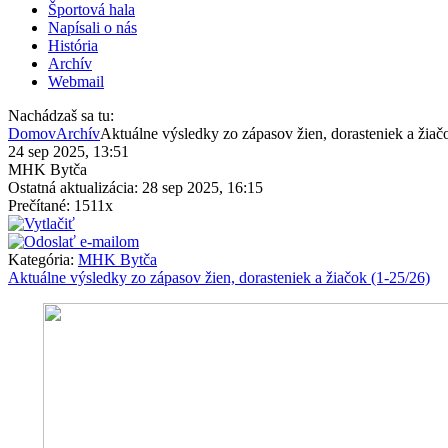
Športová hala
Napísali o nás
História
Archív
Webmail
Nachádzaš sa tu:
Domov
Archív
Aktuálne výsledky zo zápasov žien, dorasteniek a žiač
24 sep 2025, 13:51
MHK Bytča
Ostatná aktualizácia: 28 sep 2025, 16:15
Prečítané: 1511x
Kategória:
MHK Bytča
Aktuálne výsledky zo zápasov žien, dorasteniek a žiačok (1-25/26)