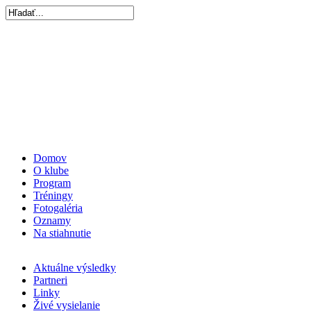
Domov
O klube
Program
Tréningy
Fotogaléria
Oznamy
Na stiahnutie
Aktuálne výsledky
Partneri
Linky
Živé vysielanie