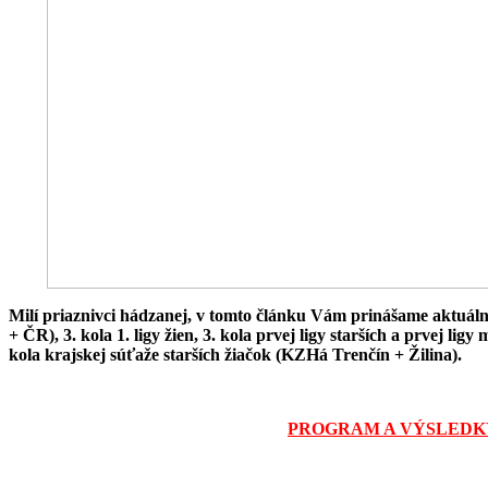
Milí priaznivci hádzanej, v tomto článku Vám prinášame aktuáln
+ ČR), 3. kola 1. ligy žien, 3. kola prvej ligy starších a prvej lig
kola krajskej súťaže starších žiačok (KZHá Trenčín + Žilina).
PROGRAM A VÝSLEDK