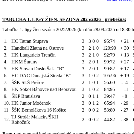
TABUĽKA 1. LIGY ŽIEN, SEZÓNA 2025/2026 - priebežná:
Tabuľka 1. ligy žien sezóna 2025/2026 (ku dňu 28.09.2025 o 18:30 h
1.
HC Tatran Stupava
3
3
0
0
95:74
+ 21
2.
Handball Zlatná na Ostrove
3
2
1
0
120:90
+ 30
3.
HK Laugaricio Trenčín
3
2
1
0
92:79
+ 13
4.
HKM Šurany
3
2
0
1
99:72
+ 27
5.
HK Slovan Duslo Šaľa "B"
3
2
0
1
99:82
+ 17
6.
HC DAC Dunajská Streda "B"
3
1
0
2
105:96
+ 19
7.
ŠŠK SLŠ Prešov
2
1
0
1
56:60
- 4
8.
HK Sokol Bánovce nad Bebravou
3
1
0
2
84:95
- 11
9.
ŠKP Bratislava
2
0
1
1
39:47
- 8
10.
HK Junior Močenok
3
0
1
2
65:94
- 29
11.
ŠŠK Bernolákova 16 Košice
2
0
0
2
53:80
- 27
TJ Strojár Malacky/ŠKH
12.
2
0
0
2
44:82
- 38
Rohožník
Pozn.:
pri rovnosti bodov rozhodujú o poradí výsledky vzájomných d