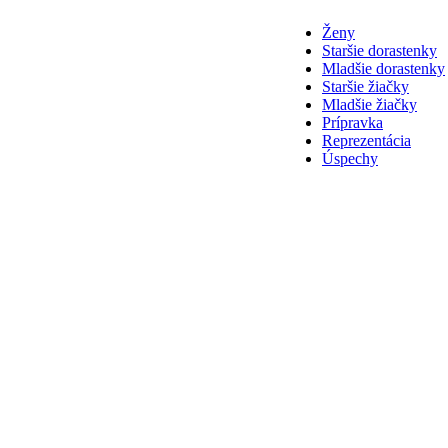
Ženy
Staršie dorastenky
Mladšie dorastenky
Staršie žiačky
Mladšie žiačky
Prípravka
Reprezentácia
Úspechy