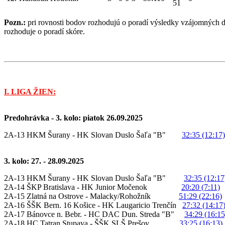
51
Pozn.:
pri rovnosti bodov rozhodujú o poradí výsledky vzájomných d
rozhoduje o poradí skóre.
I. LIGA ŽIEN:
Predohrávka - 3. kolo: piatok 26.09.2025
2A-13 HKM Šurany - HK Slovan Duslo Šaľa "B"
32:35 (12:17)
3. kolo: 27. - 28.09.2025
2A-13 HKM Šurany - HK Slovan Duslo Šaľa "B"
32:35 (12:17
2A-14 ŠKP Bratislava - HK Junior Močenok
20:20 (7:11)
2A-15 Zlatná na Ostrove - Malacky/Rohožník
51:29 (22:16)
2A-16 ŠŠK Bern. 16 Košice - HK Laugaricio Trenčín
27:32 (14:17
2A-17 Bánovce n. Bebr. - HC DAC Dun. Streda "B"
34:29 (16:15
2A-18 HC Tatran Stupava - ŠŠK SLŠ Prešov
33:25 (16:13)