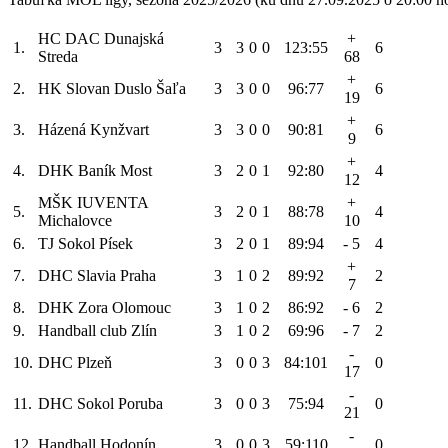
HC DAC Dunajská
+
1.
3
3
0
0
123:55
6
Streda
68
+
2.
HK Slovan Duslo Šaľa
3
3
0
0
96:77
6
19
+
3.
Házená Kynžvart
3
3
0
0
90:81
6
9
+
4.
DHK Baník Most
3
2
0
1
92:80
4
12
MŠK IUVENTA
+
5.
3
2
0
1
88:78
4
Michalovce
10
6.
TJ Sokol Písek
3
2
0
1
89:94
- 5
4
+
7.
DHC Slavia Praha
3
1
0
2
89:92
2
7
8.
DHK Zora Olomouc
3
1
0
2
86:92
- 6
2
9.
Handball club Zlín
3
1
0
2
69:96
- 7
2
-
10.
DHC Plzeň
3
0
0
3
84:101
0
17
-
11.
DHC Sokol Poruba
3
0
0
3
75:94
0
21
-
12.
Handball Hodonín
3
0
0
3
59:110
0