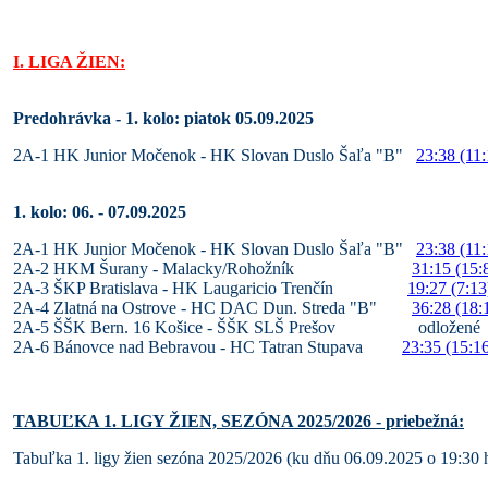
I. LIGA ŽIEN:
Predohrávka - 1. kolo: piatok 05.09.2025
2A-1 HK Junior Močenok - HK Slovan Duslo Šaľa "B"
23:38 (11:
1. kolo: 06. - 07.09.2025
2A-1 HK Junior Močenok - HK Slovan Duslo Šaľa "B"
23:38 (11:
2A-2 HKM Šurany - Malacky/Rohožník
31:15 (15:
2A-3 ŠKP Bratislava - HK Laugaricio Trenčín
19:27 (7:13
2A-4 Zlatná na Ostrove - HC DAC Dun. Streda "B"
36:28 (18:
2A-5 ŠŠK Bern. 16 Košice - ŠŠK SLŠ Prešov odložené
2A-6 Bánovce nad Bebravou - HC Tatran Stupava
23:35 (15:1
TABUĽKA 1. LIGY ŽIEN, SEZÓNA 2025/2026 - priebežná:
Tabuľka 1. ligy žien sezóna 2025/2026 (ku dňu 06.09.2025 o 19:30 