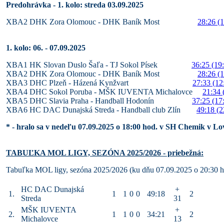
Predohrávka - 1. kolo: streda 03.09.2025
XBA2 DHK Zora Olomouc - DHK Baník Most
28:26 (1
1. kolo: 06. - 07.09.2025
XBA1 HK Slovan Duslo Šaľa - TJ Sokol Písek
36:25 (19
XBA2 DHK Zora Olomouc - DHK Baník Most
28:26 (1
XBA3 DHC Plzeň - Házená Kynžvart
27:33 (12
XBA4 DHC Sokol Poruba - MŠK IUVENTA Michalovce
21:34 
XBA5 DHC Slavia Praha - Handball Hodonín
37:25 (17
XBA6 HC DAC Dunajská Streda - Handball club Zlín
49:18 (2
* - hralo sa v nedeľu 07.09.2025 o 18:00 hod. v SH Chemik v Lov
TABUĽKA MOL LIGY, SEZÓNA 2025/2026 - priebežná:
Tabuľka MOL ligy, sezóna 2025/2026 (ku dňu 07.09.2025 o 20:30 h
HC DAC Dunajská
+
1.
1
1
0
0
49:18
2
Streda
31
MŠK IUVENTA
+
2.
1
1
0
0
34:21
2
Michalovce
13