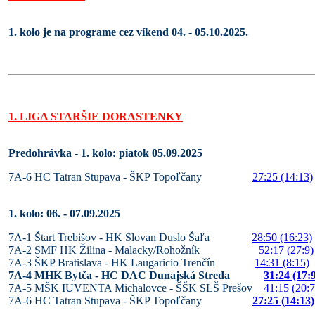
1. kolo je na programe cez víkend 04. - 05.10.2025.
1. LIGA STARŠIE DORASTENKY
Predohrávka - 1. kolo: piatok 05.09.2025
7A-6 HC Tatran Stupava - ŠKP Topoľčany
27:25 (14:13)
1. kolo: 06. - 07.09.2025
7A-1 Štart Trebišov - HK Slovan Duslo Šaľa
28:50 (16:23)
7A-2 SMF HK Žilina - Malacky/Rohožník
52:17 (27:9)
7A-3 ŠKP Bratislava - HK Laugaricio Trenčín
14:31 (8:15)
7A-4 MHK Bytča - HC DAC Dunajská Streda
31:24 (17:
7A-5 MŠK IUVENTA Michalovce - ŠŠK SLŠ Prešov
41:15 (20:7
7A-6 HC Tatran Stupava - ŠKP Topoľčany
27:25 (14:13)