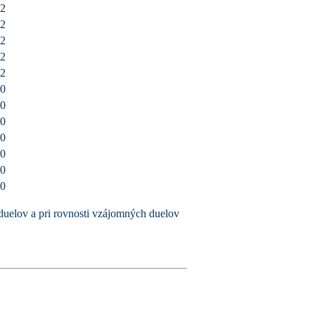
2
2
2
2
2
0
0
0
0
0
0
0
duelov a pri rovnosti vzájomných duelov