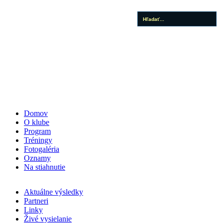
Domov
O klube
Program
Tréningy
Fotogaléria
Oznamy
Na stiahnutie
Aktuálne výsledky
Partneri
Linky
Živé vysielanie