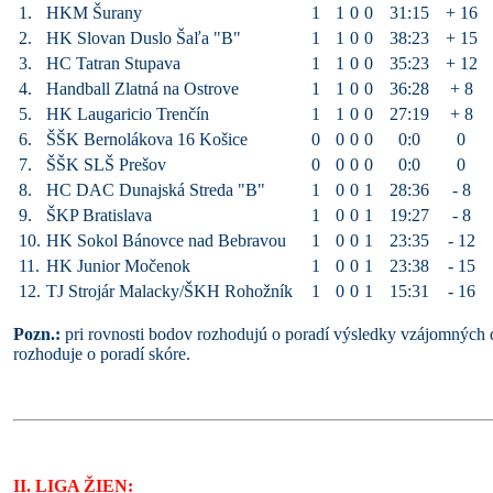
1.
HKM Šurany
1
1
0
0
31:15
+ 16
2.
HK Slovan Duslo Šaľa "B"
1
1
0
0
38:23
+ 15
3.
HC Tatran Stupava
1
1
0
0
35:23
+ 12
4.
Handball Zlatná na Ostrove
1
1
0
0
36:28
+ 8
5.
HK Laugaricio Trenčín
1
1
0
0
27:19
+ 8
6.
ŠŠK Bernolákova 16 Košice
0
0
0
0
0:0
0
7.
ŠŠK SLŠ Prešov
0
0
0
0
0:0
0
8.
HC DAC Dunajská Streda "B"
1
0
0
1
28:36
- 8
9.
ŠKP Bratislava
1
0
0
1
19:27
- 8
10.
HK Sokol Bánovce nad Bebravou
1
0
0
1
23:35
- 12
11.
HK Junior Močenok
1
0
0
1
23:38
- 15
12.
TJ Strojár Malacky/ŠKH Rohožník
1
0
0
1
15:31
- 16
Pozn.:
pri rovnosti bodov rozhodujú o poradí výsledky vzájomných 
rozhoduje o poradí skóre.
II. LIGA ŽIEN: