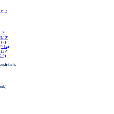
3:12)
:12)
3:12)
:17)
(9:14)
:13)
*
2:9)
osiciach.
od.)