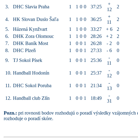
+
3.
DHC Slavia Praha
1
1
0
0
37:25
2
12
+
4.
HK Slovan Duslo Šaľa
1
1
0
0
36:25
2
11
5.
Házená Kynžvart
1
1
0
0
33:27
+ 6
2
6.
DHK Zora Olomouc
1
1
0
0
28:26
+ 2
2
7.
DHK Baník Most
1
0
0
1
26:28
- 2
0
8.
DHC Plzeň
1
0
0
1
27:33
- 6
0
-
9.
TJ Sokol Písek
1
0
0
1
25:36
0
11
-
10.
Handball Hodonín
1
0
0
1
25:37
0
12
-
11.
DHC Sokol Poruba
1
0
0
1
21:34
0
13
-
12.
Handball club Zlín
1
0
0
1
18:49
0
31
Pozn.:
pri rovnosti bodov rozhodujú o poradí výsledky vzájomných 
rozhoduje o poradí skóre.