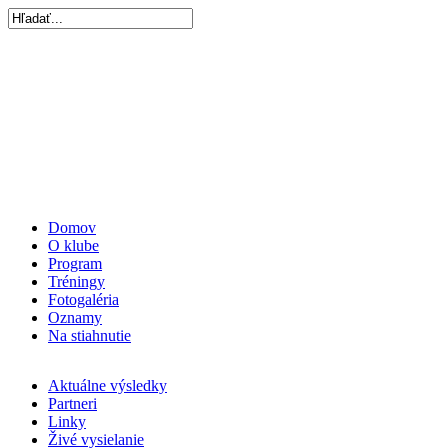
Domov
O klube
Program
Tréningy
Fotogaléria
Oznamy
Na stiahnutie
Aktuálne výsledky
Partneri
Linky
Živé vysielanie