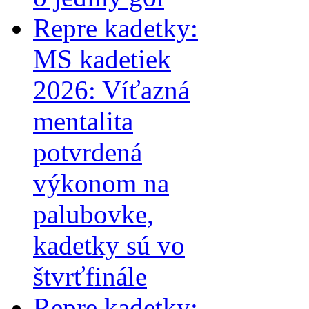
Repre kadetky:
MS kadetiek
2026: Víťazná
mentalita
potvrdená
výkonom na
palubovke,
kadetky sú vo
štvrťfinále
Repre kadetky: