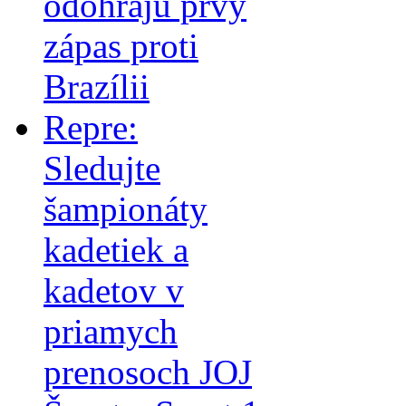
odohrajú prvý
zápas proti
Brazílii
Repre:
Sledujte
šampionáty
kadetiek a
kadetov v
priamych
prenosoch JOJ