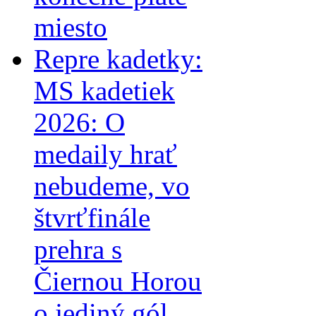
miesto
Repre kadetky:
MS kadetiek
2026: O
medaily hrať
nebudeme, vo
štvrťfinále
prehra s
Čiernou Horou
o jediný gól