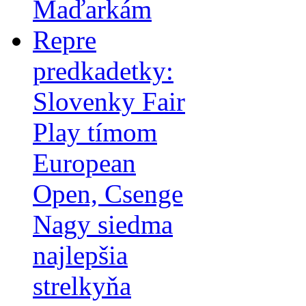
Maďarkám
Repre
predkadetky:
Slovenky Fair
Play tímom
European
Open, Csenge
Nagy siedma
najlepšia
strelkyňa