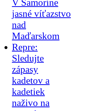
V Šamoríne
jasné víťazstvo
nad
Maďarskom
Repre:
Sledujte
zápasy
kadetov a
kadetiek
naživo na