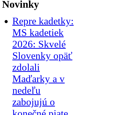
Novinky
Repre kadetky:
MS kadetiek
2026: Skvelé
Slovenky opäť
zdolali
Maďarky a v
nedeľu
zabojujú o
konečné piate