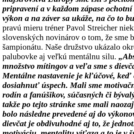
pripravení a v každom zápase ochotn
výkon a na záver sa ukáže, na čo to b
pravú mieru tréner Pavol Streicher niek
slovenských novinárov o tom, že sme b
šampionátu. Naše družstvo ukázalo okr
palubovke aj veľkú mentálnu silu.
„Abs
množstvo mítingov a veľa sme s diev
Mentálne nastavenie je kľúčové, keď c
dosiahnuť úspech. Mali sme motivačné
rodín a fanúšikov, súčasných či býval
takže po tejto stránke sme mali naoza
bolo následne prevedené aj do výkonov.
dievčat je obdivuhodné aj to, že jedn
motiváciu, mentalitu víťaza a to je v 