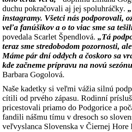
duchu pokračovali aj jej spoluhráčky
.
„
instagramy. Všetci nás podporovali, 
veľa fanúšikov a o to viac sme sa teši
povedala Scarlet Špendlová.
„Tá podpo
teraz sme stredobodom pozornosti, al
Máme pár dní oddych a čoskoro sa vr
kde začneme prípravu na novú sezónu
Barbara Gogolová.
Naše kadetky si veľmi vážia silnú podp
cítili od prvého zápasu. Rodinní prísluš
pricestovali priamo do Podgorice a po
fandili nášmu tímu v dresoch so slove
veľvyslanca Slovenska v Čiernej Hore 