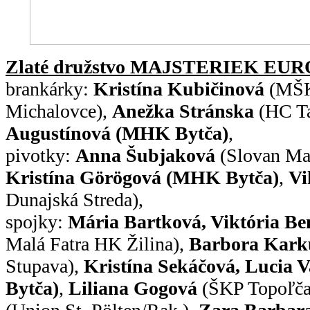
Zlaté družstvo MAJSTERIEK EUR
brankárky:
Kristína Kubičinová
(MŠ
Michalovce),
Anežka Stránska
(HC Ta
Augustínová (MHK Bytča)
,
pivotky:
Anna Šubjaková
(Slovan Mal
Kristína Görögová (MHK Bytča)
,
Vi
Dunajská Streda),
spojky:
Mária Bartková, Viktória Be
Malá Fatra HK Žilina),
Barbora Kar
Stupava),
Kristína Sekáčová, Lucia 
Bytča)
,
Liliana Gogová
(ŠKP Topoľča