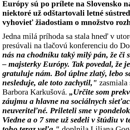
Európy sú po prílete na Slovensko na
niektoré už odštartovali letné sústred
vyhovieť žiadostiam o množstvo rozh
Jedna milá príhoda sa stala hneď v utor
presúvali na tlačovú konferenciu do D
nás na chodníku taký milý pán, že či
– majsterky Európy. Tak povedal, že j
gratuluje nám. Bol úplne zlatý, lebo s
nesleduje, ale toto zachytil,"
zasmiala 
Barbora Karkušová.
„Určite som prek
záujmu a hlavne na sociálnych sieťach
neuveriteľné. Prileteli sme v pondelok
Viedne a o 7 sme už sedeli v štúdiu v te
toho teraz veľa,"
doplnila Liliana Go