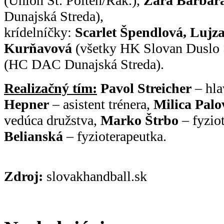
(Union St. Pölten/Rak.),
Zara Barbar
Dunajská Streda),
krídelníčky:
Scarlet Špendlová, Lujza
Kurňavová
(všetky HK Slovan Duslo 
(HC DAC Dunajská Streda).
Realizačný tím:
Pavol Streicher
– hla
Hepner
– asistent trénera,
Milica Pal
vedúca družstva,
Marko Štrbo
– fyzio
Belianská
– fyzioterapeutka.
Zdroj:
slovakhandball.sk