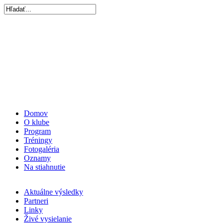
Domov
O klube
Program
Tréningy
Fotogaléria
Oznamy
Na stiahnutie
Aktuálne výsledky
Partneri
Linky
Živé vysielanie