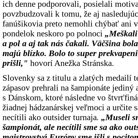
ich denne podporovali, posielali motiv
povzbudzovali k tomu, že aj nasledujúc
fanúšikovia preto nemohli chýbať ani v 
pondelok neskoro po polnoci
„Meškali
a pol a aj tak nás čakali. Väčšina bol
majú blízko. Bolo to super prekvapen
prišli,"
hovorí Anežka Stránska.
Slovenky sa z titulu a zlatých medailí 
zápasov prehrali na šampionáte jediný a
s Dánskom, ktoré následne vo štvrťfinál
žiadnej hádzanárskej veľmoci a určite 
necítili ako outsider turnaja
.
„Museli s
šampionát, ale necítili sme sa ako out
majstrovstvá Európy sme išli s pocito