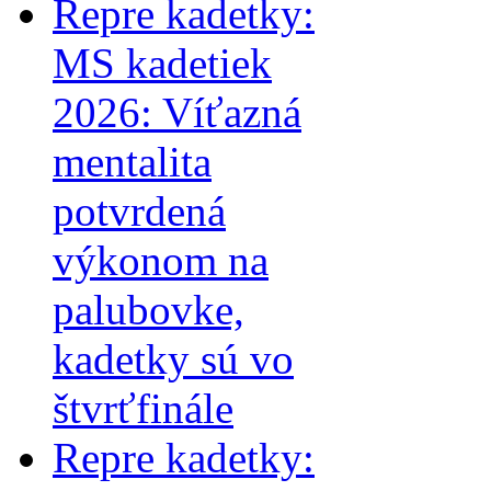
Repre kadetky:
MS kadetiek
2026: Víťazná
mentalita
potvrdená
výkonom na
palubovke,
kadetky sú vo
štvrťfinále
Repre kadetky: