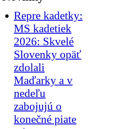
Repre kadetky:
MS kadetiek
2026: Skvelé
Slovenky opäť
zdolali
Maďarky a v
nedeľu
zabojujú o
konečné piate