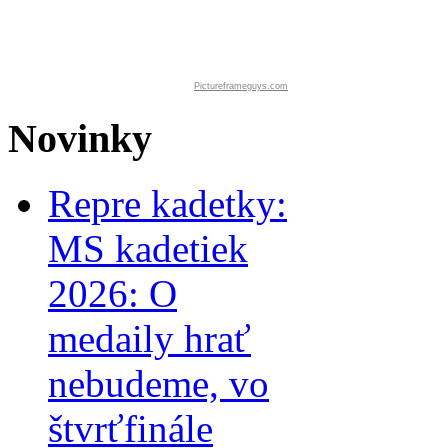
Pictureframeguys.com
Novinky
Repre kadetky:
MS kadetiek
2026: O
medaily hrať
nebudeme, vo
štvrťfinále