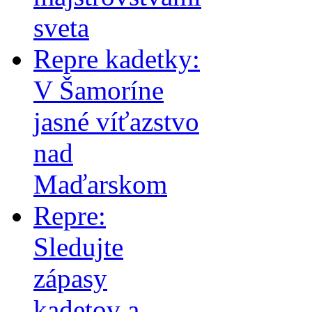
sveta
Repre kadetky:
V Šamoríne
jasné víťazstvo
nad
Maďarskom
Repre:
Sledujte
zápasy
kadetov a