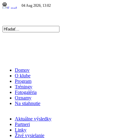
04 Aug 2026, 13:02
|
Repre kadetky: MS kadetiek 2026: Víťazná…
|
06 Aug 2026, 19:56
|
Repre kadetky: MS kadetiek 2026: O medaily hrať…
|
Domov
O klube
Program
Tréningy
Fotogaléria
Oznamy
Na stiahnutie
Aktuálne výsledky
Partneri
Linky
Živé vysielanie