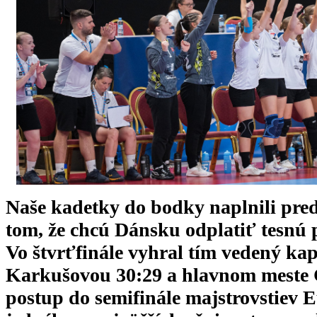
Naše kadetky do bodky naplnili pre
tom, že chcú Dánsku odplatiť tesnú
Vo štvrťfinále vyhral tím vedený k
Karkušovou 30:29 a hlavnom meste Č
postup do semifinále majstrovstiev 