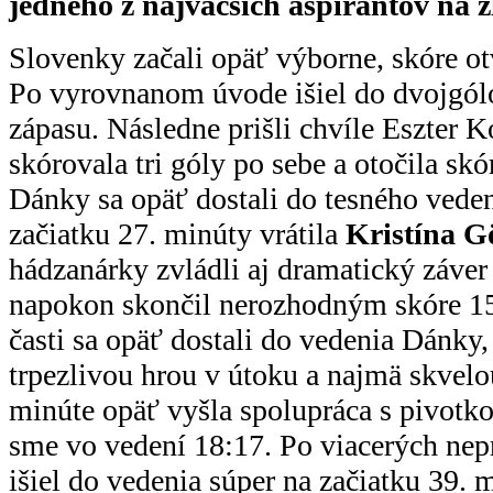
jedného z najväčších ašpirantov na z
Slovenky začali opäť výborne, skóre ot
Po vyrovnanom úvode išiel do dvojgólo
zápasu. Následne prišli chvíle Eszter K
skórovala tri góly po sebe a otočila skó
Dánky sa opäť dostali do tesného veden
začiatku 27. minúty vrátila
Kristína G
hádzanárky zvládli aj dramatický záver
napokon skončil nerozhodným skóre 15
časti sa opäť dostali do vedenia Dánky
trpezlivou hrou v útoku a najmä skvelo
minúte opäť vyšla spolupráca s pivotk
sme vo vedení 18:17. Po viacerých ne
išiel do vedenia súper na začiatku 39. 