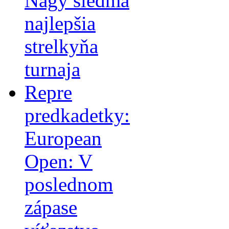
Nagy siedma
najlepšia
strelkyňa
turnaja
Repre
predkadetky:
European
Open: V
poslednom
zápase