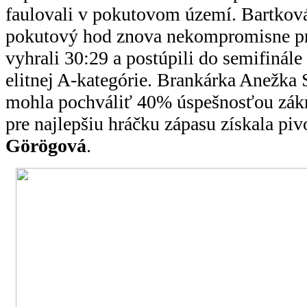
faulovali v pokutovom území. Bartková
pokutový hod znova nekompromisne pr
vyhrali 30:29 a postúpili do semifinál
elitnej A-kategórie. Brankárka Anežka
mohla pochváliť 40% úspešnosťou zákr
pre najlepšiu hráčku zápasu získala pi
Görögová
.