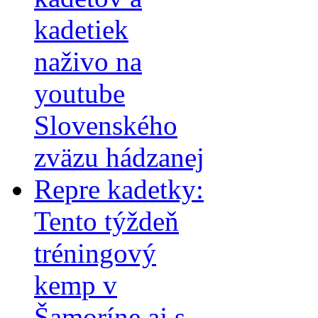
kadetiek
naživo na
youtube
Slovenského
zväzu hádzanej
Repre kadetky:
Tento týždeň
tréningový
kemp v
Šamoríne aj s