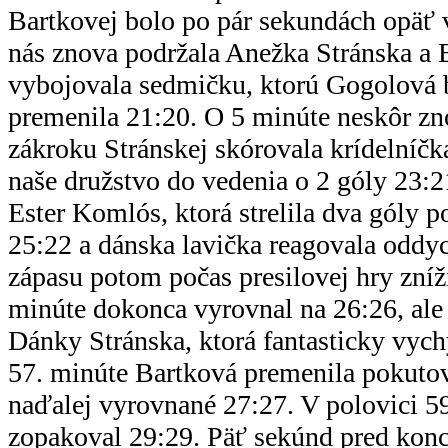
Bartkovej bolo po pár sekundách opäť 
nás znova podržala Anežka Stránska a
vybojovala sedmičku, ktorú Gogolová
premenila 21:20. O 5 minúte neskôr z
zákroku Stránskej skórovala krídelníčk
naše družstvo do vedenia o 2 góly 23:
Ester Komlós, ktorá strelila dva góly p
25:22 a dánska lavička reagovala oddy
zápasu potom počas presilovej hry zníži
minúte dokonca vyrovnal na 26:26, ale 
Dánky Stránska, ktorá fantasticky vych
57. minúte Bartková premenila pokutov
naďalej vyrovnané 27:27. V polovici 59
zopakoval 29:29. Päť sekúnd pred ko