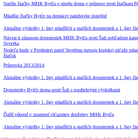
Staršie žiačky MHK Bytča v stredu doma v príprave proti žiačkam P
Mladšie žiačky Bytče na domácej palubovke úspešné
Aktuálne výsledky 1. ligy mladších a starších dorasteniek a 1. ligy ži
Návrat k zápasom dorasteniek MHK Bytča proti Šali pohľadom kam
Severka
Nedeľa bude v Predmieri patriť štvrtému turnaju krajskej súťaže mla
žiačok
Prípravka 2013/2014
Aktuálne výsledky 1. ligy mladších a starších dorasteniek a 1. ligy ži
Dorastenky Bytče doma proti Šali s rozdielnými výsledkami
Aktuálne výsledky 1. ligy mladších a starších dorasteniek a 1. ligy ži
Ďalší víkend v znamení víťazstiev družstiev MHK Bytča
Aktuálne výsledky 1. ligy mladších a starších dorasteniek a 1. ligy ži