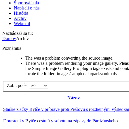
Športová hala
Napísali o nás
História
Archív
Webmail
Nachádzaš sa tu:
Domov
Archív
Poznámka
The was a problem converting the source image.
There was a problem rendering your image gallery. Please
the Simple Image Gallery Pro plugin tags exists and conta
locate the folder: images/sampledata\parks\animals
Zobr. počet
Názov
Staršie žiačky Bytče v príprave proti Prešovu s rozdielnými výsledka
Dorastenky Bytče cestujú v sobotu na zápasy do Partizánskeho