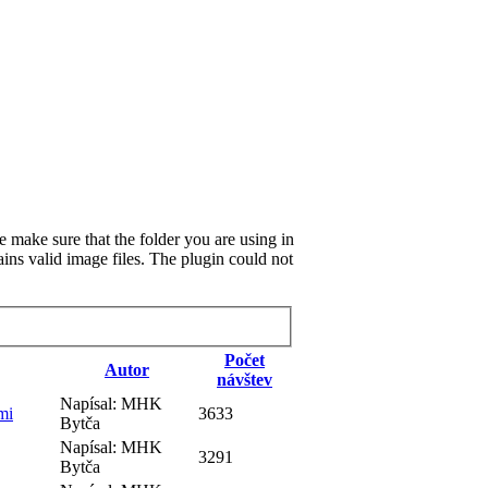
 make sure that the folder you are using in
ins valid image files. The plugin could not
Počet
Autor
návštev
Napísal: MHK
mi
3633
Bytča
Napísal: MHK
3291
Bytča