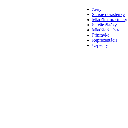
Ženy
Staršie dorastenky
Mladšie dorastenky
Staršie žiačky
Mladšie žiačky
Prípravka
Reprezentácia
Úspechy