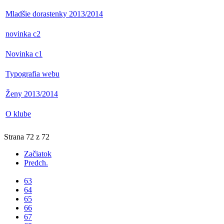
Mladšie dorastenky 2013/2014
novinka c2
Novinka c1
Typografia webu
Ženy 2013/2014
O klube
Strana 72 z 72
Začiatok
Predch.
...
63
64
65
66
67