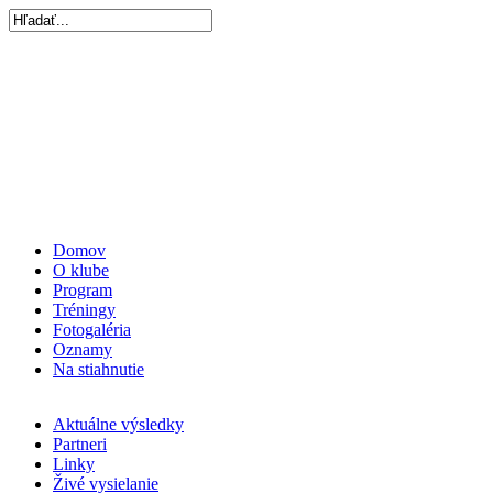
Domov
O klube
Program
Tréningy
Fotogaléria
Oznamy
Na stiahnutie
Aktuálne výsledky
Partneri
Linky
Živé vysielanie