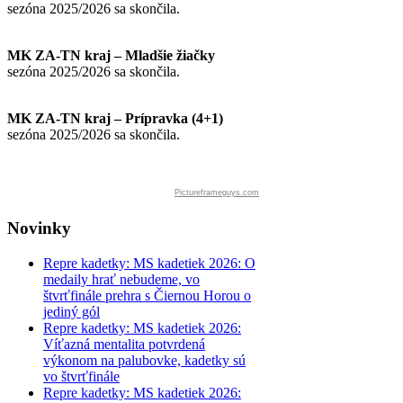
sezóna 2025/2026 sa skončila.
MK ZA-TN kraj – Mladšie žiačky
sezóna 2025/2026 sa skončila.
MK ZA-TN kraj – Prípravka (4+1)
sezóna 2025/2026 sa skončila.
Pictureframeguys.com
Novinky
Repre kadetky: MS kadetiek 2026: O
medaily hrať nebudeme, vo
štvrťfinále prehra s Čiernou Horou o
jediný gól
Repre kadetky: MS kadetiek 2026:
Víťazná mentalita potvrdená
výkonom na palubovke, kadetky sú
vo štvrťfinále
Repre kadetky: MS kadetiek 2026: