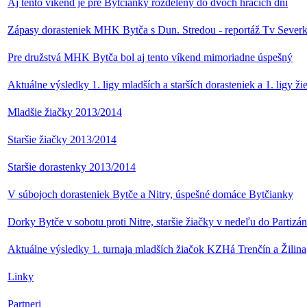
Aj tento víkend je pre Bytčianky rozdelený do dvoch hracích dní
Zápasy dorasteniek MHK Bytča s Dun. Stredou - reportáž Tv Sever
Pre družstvá MHK Bytča bol aj tento víkend mimoriadne úspešný
Aktuálne výsledky 1. ligy mladších a starších dorasteniek a 1. ligy ži
Mladšie žiačky 2013/2014
Staršie žiačky 2013/2014
Staršie dorastenky 2013/2014
V súbojoch dorasteniek Bytče a Nitry, úspešné domáce Bytčianky
Dorky Bytče v sobotu proti Nitre, staršie žiačky v nedeľu do Partizá
Aktuálne výsledky 1. turnaja mladších žiačok KZHá Trenčín a Žilina
Linky
Partneri